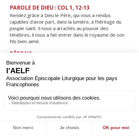
PAROLE DE DIEU : COL 1, 12-13
Rendez grâce à Dieu le Père, qui vous a rendus
capables d'avoir part, dans la lumière, à l'héritage du
peuple saint. Il nous a arrachés au pouvoir des
ténèbres, il nous a fait entrer dans le royaume de son
Fils bien-aimé.
RÉPONS
V/ Il siège, le Seigneur, il est Roi pour toujours,
il bénit son peuple en lui donnant la paix.
ORAISON
Dieu éternel, tu as voulu fonder toutes choses en ton
Fils bien-aimé, le Roi de l’univers ; fais que toute la
création, libérée de la servitude, reconnaisse ta
puissance et te glorifie sans fin.