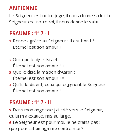
ANTIENNE
Le Seigneur est notre juge, il nous donne sa loi. Le
Seigneur est notre roi, il nous donne le salut.
PSAUME : 117 - I
Rendez grâce au Seigne
u
r : Il est bon ! *
1
Étern
e
l est son amour !
Oui, que le d
i
se Israël :
2
Étern
e
l est son amour ! +
Que le dise la mais
o
n d'Aaron :
3
Étern
e
l est son amour ! *
Qu'ils le disent, ceux qui cr
a
ignent le Seigneur :
4
Étern
e
l est son amour !
PSAUME : 117 - II
Dans mon angoisse j'ai cri
é
vers le Seigneur,
5
et lui m'a exauc
é
, mis au large.
Le Seigneur est pour m
o
i, je ne crains pas ;
6
que pourrait un h
o
mme contre moi ?