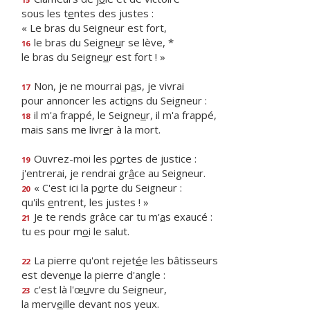
sous les t
e
ntes des justes :
« Le bras du Seigneur est fort,
le bras du Seigne
u
r se lève, *
16
le bras du Seigne
u
r est fort ! »
Non, je ne mourrai p
a
s, je vivrai
17
pour annoncer les acti
o
ns du Seigneur :
il m'a frappé, le Seigne
u
r, il m'a frappé,
18
mais sans me livr
e
r à la mort.
Ouvrez-moi les p
o
rtes de justice :
19
j'entrerai, je rendrai gr
â
ce au Seigneur.
« C'est ici la p
o
rte du Seigneur :
20
qu'ils
e
ntrent, les justes ! »
Je te rends grâce car tu m'
a
s exaucé :
21
tu es pour m
o
i le salut.
La pierre qu'ont rejet
é
e les bâtisseurs
22
est deven
u
e la pierre d'angle :
c'est là l'œ
u
vre du Seigneur,
23
la merv
e
ille devant nos yeux.