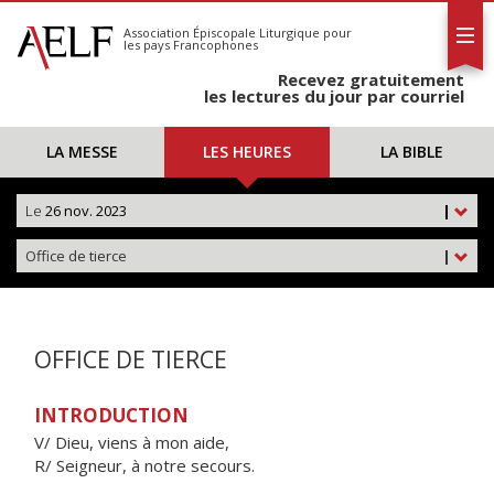
L'AELF
S'abonner
Association Épiscopale Liturgique
pour
les pays Francophones
Calendrier
Recevez gratuitement
Contact
les lectures du jour par courriel
LA MESSE
LES HEURES
LA BIBLE
Le
26 nov. 2023
|
Office de tierce
|
OFFICE DE TIERCE
INTRODUCTION
V/ Dieu, viens à mon aide,
R/ Seigneur, à notre secours.