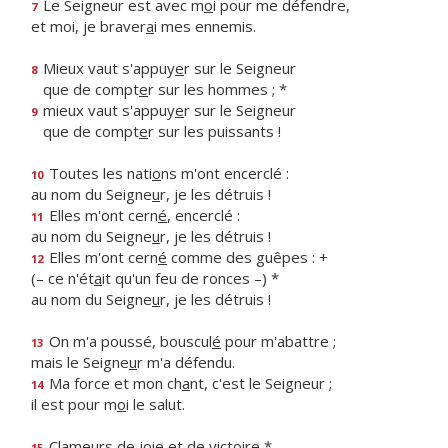
Le Seigneur est avec m
o
i pour me défendre,
7
et moi, je braver
a
i mes ennemis.
Mieux vaut s'appuy
e
r sur le Seigneur
8
que de compt
e
r sur les hommes ; *
mieux vaut s'appuy
e
r sur le Seigneur
9
que de compt
e
r sur les puissants !
Toutes les nati
o
ns m'ont encerclé :
10
au nom du Seigne
u
r, je les détruis !
Elles m'ont cern
é
, encerclé :
11
au nom du Seigne
u
r, je les détruis !
Elles m'ont cern
é
comme des guêpes : +
12
(– ce n'ét
a
it qu'un feu de ronces –) *
au nom du Seigne
u
r, je les détruis !
On m'a poussé, bouscul
é
pour m'abattre ;
13
mais le Seigne
u
r m'a défendu.
Ma force et mon ch
a
nt, c'est le Seigneur ;
14
il est pour m
o
i le salut.
Clameurs de j
o
ie et de victoire *
15