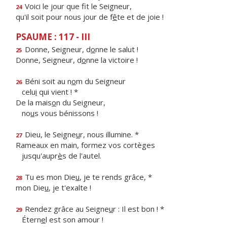
Voici le jour que f
t le Seigneur,
24
qu'il soit pour nous jour de f
ê
te et de joie !
PSAUME : 117 - III
Donne, Seigneur, d
o
nne le salut !
25
Donne, Seigneur, d
o
nne la victoire !
Béni soit au n
o
m du Seigneur
26
celu
i
qui vient ! *
De la mais
o
n du Seigneur,
no
u
s vous bénissons !
Dieu, le Seigne
u
r, nous illumine. *
27
Rameaux en main, formez vos cortèges
jusqu'aupr
è
s de l'autel.
Tu es mon Die
u
, je te rends grâce, *
28
mon Die
u
, je t'exalte !
Rendez grâce au Seigne
u
r : Il est bon ! *
29
Étern
e
l est son amour !