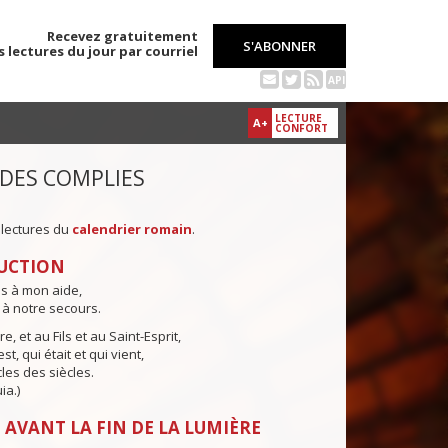
Recevez gratuitement
S'ABONNER
s lectures du jour par courriel
API
LECTURE
A+
CONFORT
 DES COMPLIES
 lectures du
calendrier romain
.
UCTION
ns à mon aide,
 à notre secours.
e, et au Fils et au Saint-Esprit,
st, qui était et qui vient,
cles des siècles.
ia.)
 AVANT LA FIN DE LA LUMIÈRE