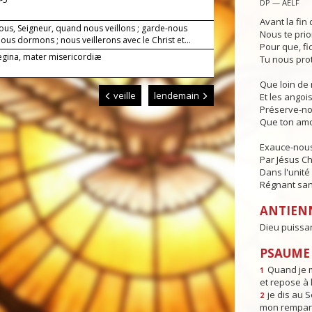
DP — AELF
Avant la fin 
ous, Seigneur, quand nous veillons ; garde-nous
Nous te prio
us dormons ; nous veillerons avec le Christ et...
Pour que, fi
Regina, mater misericordiæ
Tu nous pro
Que loin de 
veille
lendemain
Et les angois
Préserve-no
Que ton amo
Exauce-nous,
Par Jésus Ch
Dans l'unité 
Régnant sans
ANTIEN
Dieu puissan
PSAUME 
Quand je m
1
et repose à l
je dis au 
2
mon rempart