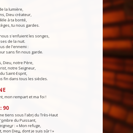
de la lumière,
ns, Dieu créateur,
dèle à ta bonté,
tèges, tu nous gardes.
nous s'enfuient les songes,
ses de la nuit.
us de l'ennemi :
ur sans fin nous garde.
 Dieu, notre Père,
rist, notre Seigneur,
du Saint-Esprit,
 fin dans tous les siècles.
NE
t, mon rempart et ma foi !
: 90
e tiens sous l'abr
i
du Très-Haut
'
o
mbre du Puissant,
Seigne
u
r : « Mon refuge,
, mon Die
u
, dont je suis sûr ! »