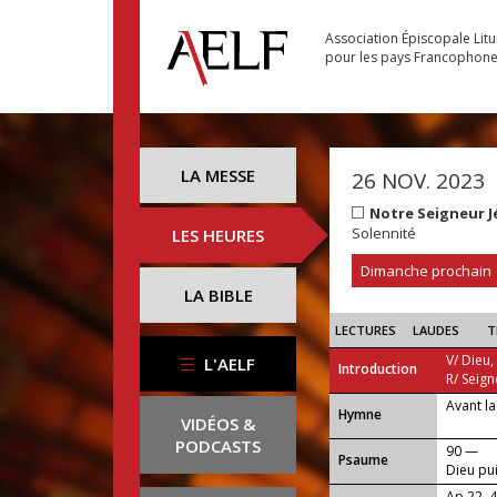
Association Épiscopale Lit
pour les pays Francophon
LA MESSE
26 NOV. 2023
Notre Seigneur J
Solennité
LES HEURES
Dimanche prochain
LA BIBLE
LECTURES
LAUDES
T
V/ Dieu,
L'AELF
Introduction
R/ Seign
Avant la
...
Hymne
VIDÉOS &
PODCASTS
90 —
Psaume
Dieu pu
Ap 22, 4