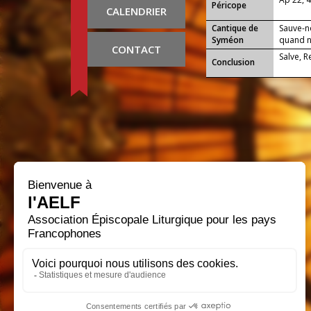
Péricope
CALENDRIER
Cantique de
Sauve-n
Syméon
quand no
CONTACT
Salve, 
Conclusion