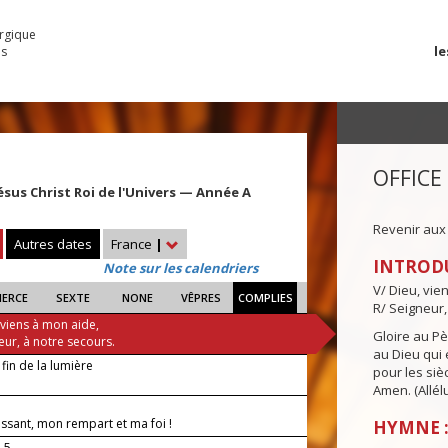
urgique
le
es
OFFICE
ésus Christ Roi de l'Univers — Année A
Revenir aux
Autres dates
France
|
INTROD
Note sur les calendriers
V/ Dieu, vie
IERCE
SEXTE
NONE
VÊPRES
COMPLIES
R/ Seigneur,
 viens à mon aide,
Gloire au Pèr
eur, à notre secours.
au Dieu qui e
 fin de la lumière
pour les siè
Amen. (Allélu
issant, mon rempart et ma foi !
HYMNE :
-5