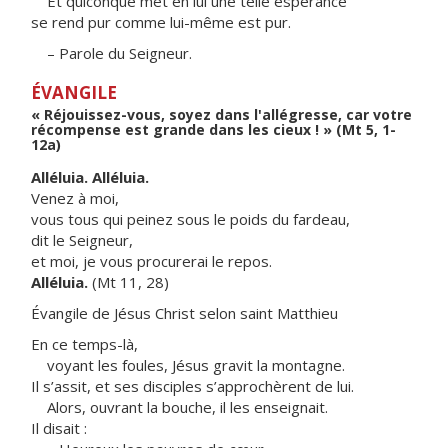
Et quiconque met en lui une telle espérance
se rend pur comme lui-même est pur.
– Parole du Seigneur.
ÉVANGILE
« Réjouissez-vous, soyez dans l'allégresse, car votre
récompense est grande dans les cieux ! » (Mt 5, 1-
12a)
Alléluia. Alléluia.
Venez à moi,
vous tous qui peinez sous le poids du fardeau,
dit le Seigneur,
et moi, je vous procurerai le repos.
Alléluia.
(Mt 11, 28)
Évangile de Jésus Christ selon saint Matthieu
En ce temps-là,
voyant les foules, Jésus gravit la montagne.
Il s’assit, et ses disciples s’approchèrent de lui.
Alors, ouvrant la bouche, il les enseignait.
Il disait :