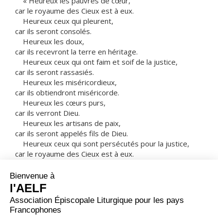
« Heureux les pauvres de cœur,
car le royaume des Cieux est à eux.
Heureux ceux qui pleurent,
car ils seront consolés.
Heureux les doux,
car ils recevront la terre en héritage.
Heureux ceux qui ont faim et soif de la justice,
car ils seront rassasiés.
Heureux les miséricordieux,
car ils obtiendront miséricorde.
Heureux les cœurs purs,
car ils verront Dieu.
Heureux les artisans de paix,
car ils seront appelés fils de Dieu.
Heureux ceux qui sont persécutés pour la justice,
car le royaume des Cieux est à eux.
Heureux êtes-vous si l’on vous insulte,
si l’on vous persécute
et si l’on dit faussement toute sorte de mal contre
vous,
à cause de moi.
Réjouissez-vous, soyez dans l’allégresse,