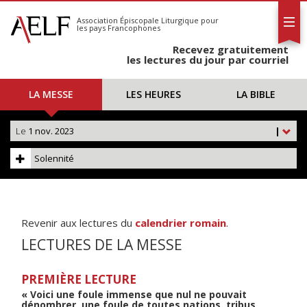
L'AELF
S'abonner
Association Épiscopale Liturgique
pour
les pays Francophones
Calendrier
Recevez gratuitement
Contact
les lectures du jour par courriel
LA MESSE
LES HEURES
LA BIBLE
Le
1 nov. 2023
|
Solennité
Revenir aux lectures du
calendrier romain
.
LECTURES DE LA MESSE
PREMIÈRE LECTURE
« Voici une foule immense que nul ne pouvait
dénombrer, une foule de toutes nations, tribus,