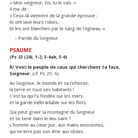
« Mon seigneur, toi, tu le sais. »
Il me dit :
« Ceux-là viennent de la grande épreuve ;
ils ont lavé leurs robes,
ils les ont blanchies par le sang de l’Agneau. »
– Parole du Seigneur.
PSAUME
(Ps 23 (24), 1-2, 3-4ab, 5-6)
R/ Voici le peuple de ceux qui cherchent ta face,
Seigneur.
(cf. Ps 23, 6)
Au Seigneur, le monde et sa richesse,
la terre et tous ses habitants !
C’est lui qui l’a fondée sur les mers
et la garde inébranlable sur les flots.
Qui peut gravir la montagne du Seigneur
et se tenir dans le lieu saint ?
L’homme au cœur pur, aux mains innocentes,
qui ne livre pas son âme aux idoles.