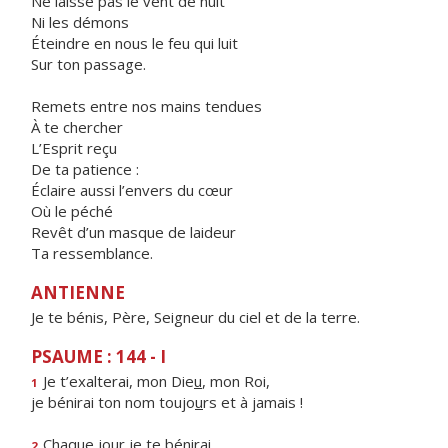
Ne laisse pas le vent de nuit
Ni les démons
Éteindre en nous le feu qui luit
Sur ton passage.
Remets entre nos mains tendues
À te chercher
L’Esprit reçu
De ta patience :
Éclaire aussi l’envers du cœur
Où le péché
Revêt d’un masque de laideur
Ta ressemblance.
ANTIENNE
Je te bénis, Père, Seigneur du ciel et de la terre.
PSAUME : 144 - I
Je t’exalterai, mon Die
u
, mon Roi,
1
je bénirai ton nom toujo
u
rs et à jamais !
Chaque jour je te b
é
nirai,
2