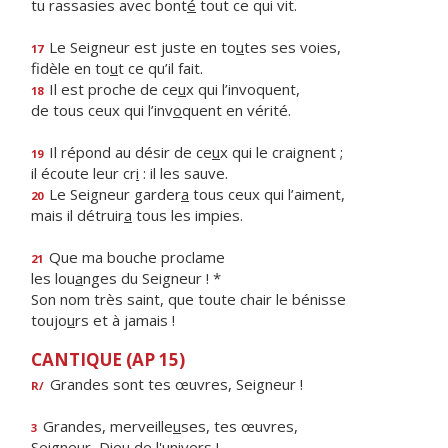
tu rassasies avec bont
é
tout ce qui vit.
Le Seigneur est juste en to
u
tes ses voies,
17
fidèle en to
u
t ce qu’il fait.
Il est proche de ce
u
x qui l’invoquent,
18
de tous ceux qui l’inv
o
quent en vérité.
Il répond au désir de ce
u
x qui le craignent ;
19
il écoute leur cr
i
: il les sauve.
Le Seigneur garder
a
tous ceux qui l’aiment,
20
mais il détruir
a
tous les impies.
Que ma bouche proclame
21
les lou
a
nges du Seigneur ! *
Son nom très saint, que toute chair le bénisse
toujo
u
rs et à jamais !
CANTIQUE (AP 15)
Grandes sont tes œuvres, Seigneur !
R/
Grandes, merveille
u
ses, tes œuvres,
3
Seigneur, Die
u
de l'univers !