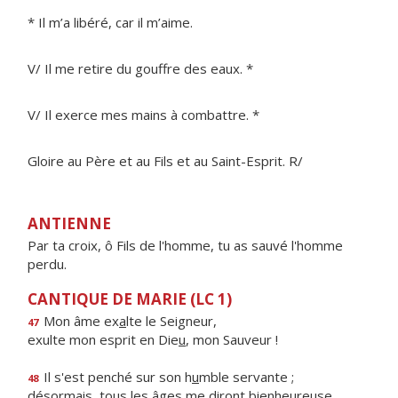
* Il m’a libéré, car il m’aime.
V/ Il me retire du gouffre des eaux. *
V/ Il exerce mes mains à combattre. *
Gloire au Père et au Fils et au Saint-Esprit. R/
ANTIENNE
Par ta croix, ô Fils de l'homme, tu as sauvé l'homme
perdu.
CANTIQUE DE MARIE (LC 1)
Mon âme ex
a
lte le Seigneur,
47
exulte mon esprit en Die
u
, mon Sauveur !
Il s'est penché sur son h
u
mble servante ;
48
désormais, tous les âges me dir
o
nt bienheureuse.