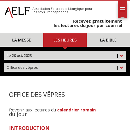
L'AELF
S'abonner
Association Épiscopale Liturgique
pour
les pays Francophones
Calendrier
Recevez gratuitement
Contact
les lectures du jour par courriel
LA MESSE
LES HEURES
LA BIBLE
Le
20 oct. 2023
|
Office des vêpres
|
OFFICE DES VÊPRES
Revenir aux lectures du
calendrier romain
.
du jour
INTRODUCTION