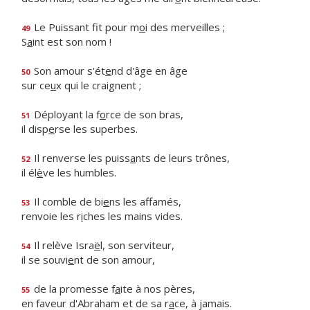
Le Puissant fit pour m
o
i des merveilles ;
49
S
a
int est son nom !
Son amour s'ét
e
nd d'âge en âge
50
sur ce
u
x qui le craignent ;
Déployant la f
o
rce de son bras,
51
il disp
e
rse les superbes.
Il renverse les puiss
a
nts de leurs trônes,
52
il él
è
ve les humbles.
Il comble de bi
e
ns les affamés,
53
renvoie les r
i
ches les mains vides.
Il relève Isra
ë
l, son serviteur,
54
il se souvi
e
nt de son amour,
de la promesse f
a
ite à nos pères,
55
en faveur d'Abraham et de sa r
a
ce, à jamais.