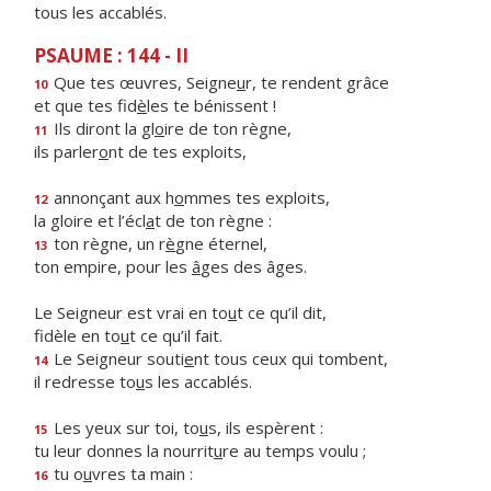
tous les accablés.
PSAUME : 144 - II
Que tes œuvres, Seigne
u
r, te rendent grâce
10
et que tes fid
è
les te bénissent !
Ils diront la gl
o
ire de ton règne,
11
ils parler
o
nt de tes exploits,
annonçant aux h
o
mmes tes exploits,
12
la gloire et l’écl
a
t de ton règne :
ton règne, un r
è
gne éternel,
13
ton empire, pour les
â
ges des âges.
Le Seigneur est vrai en to
u
t ce qu’il dit,
fidèle en to
u
t ce qu’il fait.
Le Seigneur souti
e
nt tous ceux qui tombent,
14
il redresse to
u
s les accablés.
Les yeux sur toi, to
u
s, ils espèrent :
15
tu leur donnes la nourrit
u
re au temps voulu ;
tu o
u
vres ta main :
16