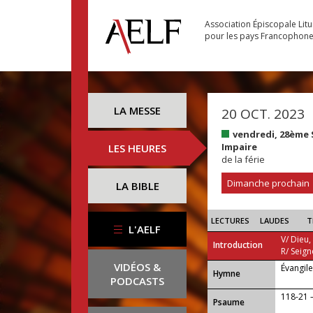
Association Épiscopale Lit
pour les pays Francophon
LA MESSE
20 OCT. 2023
vendredi, 28ème
Impaire
LES HEURES
de la férie
Dimanche prochain
LA BIBLE
LECTURES
LAUDES
T
L'AELF
V/ Dieu,
Introduction
R/ Seign
VIDÉOS &
Évangil
...
Hymne
PODCASTS
118-21 —
Psaume