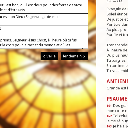
CFC — CFC
'il est bon, qu'il est doux pour des frères de vivre
Évangile de 
 et d'être unis !
Soleil étince
u es mon Dieu : Seigneur, garde-moi !
De justice e
Pénètre dans
6
Au plus pro
Purifie et t
prions, Seigneur Jésus Christ, à l'heure où tu fus
Transcendan
r la croix pour le rachat du monde et où les
 couvraient toute la terre : accorde-nous toujours la
À l'heure de 
qui nous guidera jusqu'à la vraie vie. Toi qui règnes
Du plus haut
veille
lendemain
 siècles des siècles. Amen.
Tu baignes l
En ton imme
Tu rassembl
ANTIEN
Grande est l
PSAUME :
Des gra
161
mon cœur ne
Tel celui 
162
je me réjou
i
Je hais, j
163