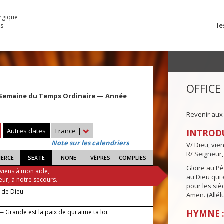
urgique
le
es
OFFICE
 Semaine du Temps Ordinaire — Année
Revenir aux
Autres dates
France
|
INTROD
Note sur les calendriers
V/ Dieu, vie
R/ Seigneur,
IERCE
SEXTE
NONE
VÊPRES
COMPLIES
Gloire au Pèr
 viens à mon aide,
au Dieu qui e
eur, à notre secours.
pour les siè
e de Dieu
Amen. (Allélu
 Grande est la paix de qui aime ta loi.
HYMNE :