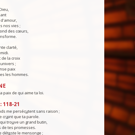
Dieu,
lant
t d'amour,
 nos vies ;
fond des cœurs,
ransforme.
te clarté,
midi.
 de la croix
'univers ;
nse paix
es les hommes.
NE
a paix de qui aime ta loi.
 118-21
nds me perséc
u
tent sans raison ;
 cr
a
int que ta parole.
qui tro
u
ve un grand butin,
s de tes promesses.
e dét
e
ste le mensonge ;