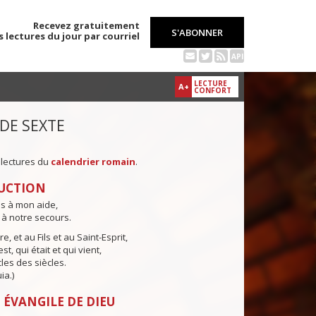
Recevez gratuitement
S'ABONNER
s lectures du jour par courriel
API
LECTURE
A+
CONFORT
 DE SEXTE
 lectures du
calendrier romain
.
UCTION
ns à mon aide,
 à notre secours.
e, et au Fils et au Saint-Esprit,
st, qui était et qui vient,
cles des siècles.
ia.)
 ÉVANGILE DE DIEU