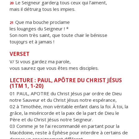
Le Seigneur garder
a
tous ceux qui l’aiment,
20
mais il détruir
a
tous les impies.
Que ma bouche proclame
21
les lou
a
nges du Seigneur ! *
Son nom très saint, que toute chair le bénisse
toujo
u
rs et à jamais !
VERSET
V/ Si vous gardez ma parole,
vous saurez que vous êtes mes disciples.
LECTURE : PAUL, APÔTRE DU CHRIST JÉSUS
(1TM 1, 1-20)
01 PAUL, APOTRE du Christ Jésus par ordre de Dieu
notre Sauveur et du Christ Jésus notre espérance,
02 à Timothée, mon véritable enfant dans la foi. À toi, la
grâce, la miséricorde et la paix de la part de Dieu le
Père et du Christ Jésus notre Seigneur.
03 Comme je te l’ai recommandé en partant pour la
Macédoine, reste à Éphèse pour interdire à certains de