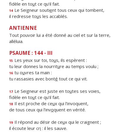
fidèle en to
u
t ce qu’il fait.
Le Seigneur souti
e
nt tous ceux qui tombent,
14
il redresse to
u
s les accablés.
ANTIENNE
Tout pouvoir lui a été donné au ciel et sur la terre,
alléluia.
PSAUME : 144 - III
Les yeux sur toi, to
u
s, ils espèrent :
15
tu leur donnes la nourrit
u
re au temps voulu ;
tu o
u
vres ta main :
16
tu rassasies avec bont
é
tout ce qui vit.
Le Seigneur est juste en to
u
tes ses voies,
17
fidèle en to
u
t ce qu’il fait.
Il est proche de ce
u
x qui l’invoquent,
18
de tous ceux qui l’inv
o
quent en vérité.
Il répond au désir de ce
u
x qui le craignent ;
19
il écoute leur cr
i
: il les sauve.