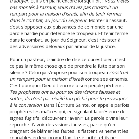
d’aboyer
. Et il s’en plaint encore lorsqu’il dit :
Vous n’êtes
pas montés à l’assaut, vous n’avez pas construit un
rempart pour la maison d’Israël, afin de tenir fermes
dans le combat, au jour du Seigneur
. Monter à l’assaut,
c’est s’opposer aux puissances de ce monde par une
parole hardie pour défendre le troupeau. Et tenir ferme
dans le combat, au jour du Seigneur, c’est résister à
des adversaires déloyaux par amour de la justice.
Pour un pasteur, craindre de dire ce qui est bien, n’est-
ce pas la même chose que de prendre la fuite par son
silence ? Celui qui s’expose pour son troupeau
construit
un rempart pour la maison d’Israël
contre ses ennemis.
C’est pourquoi Dieu dit encore à son peuple pécheur :
Tes prophètes ont eu pour toi des visions fausses et
sottes, ils n’ont pas révélé ton péché pour te provoquer
à la conversion
. Dans l’Écriture Sainte, on appelle parfois
prophètes les maîtres qui, en signalant la présence de
signes fugitifs, découvrent l’avenir. La parole divine leur
reproche d’avoir des visions fausses, parce qu’en
craignant de blâmer les fautes ils flattent vainement les
coupables en leur promettant la sécurité, et ils ne