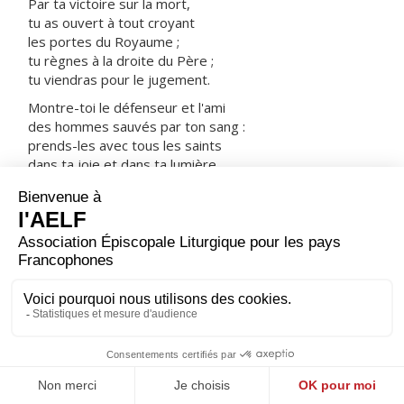
Par ta victoire sur la mort,
tu as ouvert à tout croyant
les portes du Royaume ;
tu règnes à la droite du Père ;
tu viendras pour le jugement.
Montre-toi le défenseur et l'ami
des hommes sauvés par ton sang :
prends-les avec tous les saints
dans ta joie et dans ta lumière.
ORAISON
Dans ton amour inépuisable, Dieu éternel et tout-
puissant, tu combles ceux qui t'implorent, bien au-delà
de leurs mérites et de leurs désirs ; répands sur nous
ta miséricorde en délivrant notre conscience de ce qui
l'inquiète et en donnant plus que nous n'osons
demander.