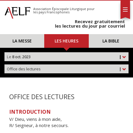
L'AELF
S'abonner
Association Épiscopale Liturgique
pour
les pays Francophones
Calendrier
Recevez gratuitement
Contact
les lectures du jour par courriel
LA MESSE
LES HEURES
LA BIBLE
Le
8 oct. 2023
|
Office des lectures
|
OFFICE DES LECTURES
INTRODUCTION
V/ Dieu, viens à mon aide,
R/ Seigneur, à notre secours.