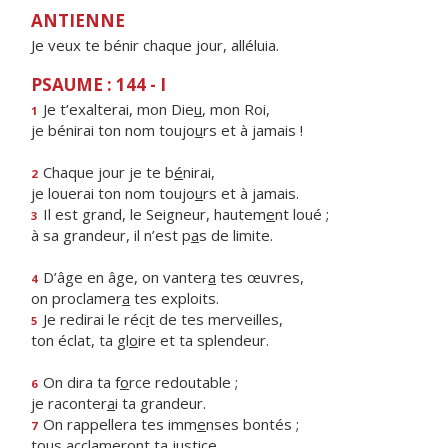
ANTIENNE
Je veux te bénir chaque jour, alléluia.
PSAUME : 144 - I
Je t’exalterai, mon Die
u
, mon Roi,
1
je bénirai ton nom toujo
u
rs et à jamais !
Chaque jour je te b
é
nirai,
2
je louerai ton nom toujo
u
rs et à jamais.
Il est grand, le Seigneur, hautem
e
nt loué ;
3
à sa grandeur, il n’est p
a
s de limite.
D’âge en âge, on vanter
a
tes œuvres,
4
on proclamer
a
tes exploits.
Je redirai le réc
i
t de tes merveilles,
5
ton éclat, ta gl
o
ire et ta splendeur.
On dira ta f
o
rce redoutable ;
6
je raconter
a
i ta grandeur.
On rappellera tes imm
e
nses bontés ;
7
tous acclamer
o
nt ta justice.