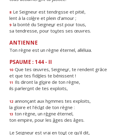
Le Seigneur est tendr
e
sse et pitié,
8
lent à la col
è
re et plein d’amour ;
la bonté du Seigne
u
r est pour tous,
9
sa tendresse, pour to
u
tes ses œuvres.
ANTIENNE
Ton règne est un règne éternel, alléluia.
PSAUME : 144 - II
Que tes œuvres, Seigne
u
r, te rendent grâce
10
et que tes fid
è
les te bénissent !
Ils diront la gl
o
ire de ton règne,
11
ils parler
o
nt de tes exploits,
annonçant aux h
o
mmes tes exploits,
12
la gloire et l’écl
a
t de ton règne :
ton règne, un r
è
gne éternel,
13
ton empire, pour les
â
ges des âges.
Le Seigneur est vrai en to
u
t ce qu’il dit,