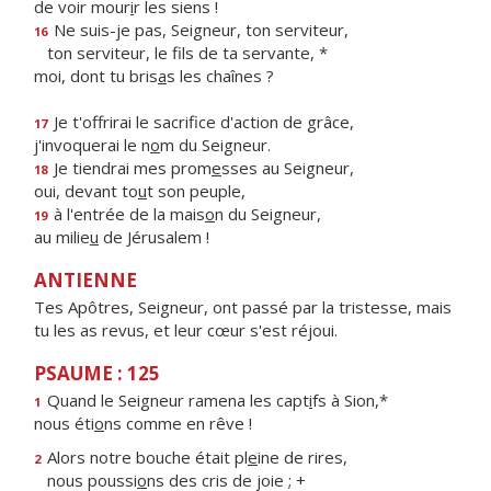
de voir mour
i
r les siens !
Ne suis-je pas, Seigneur, ton serviteur,
16
ton serviteur, le f
ls de ta servante, *
moi, dont tu bris
a
s les chaînes ?
Je t'offrirai le sacrif
ce d'action de grâce,
17
j'invoquerai le n
o
m du Seigneur.
Je tiendrai mes prom
e
sses au Seigneur,
18
oui, devant to
u
t son peuple,
à l'entrée de la mais
o
n du Seigneur,
19
au milie
u
de Jérusalem !
ANTIENNE
Tes Apôtres, Seigneur, ont passé par la tristesse, mais
tu les as revus, et leur cœur s'est réjoui.
PSAUME : 125
Quand le Seigneur ramena les capt
i
fs à Sion,*
1
nous éti
o
ns comme en rêve !
Alors notre bouche était pl
e
ine de rires,
2
nous poussi
o
ns des cris de joie ; +