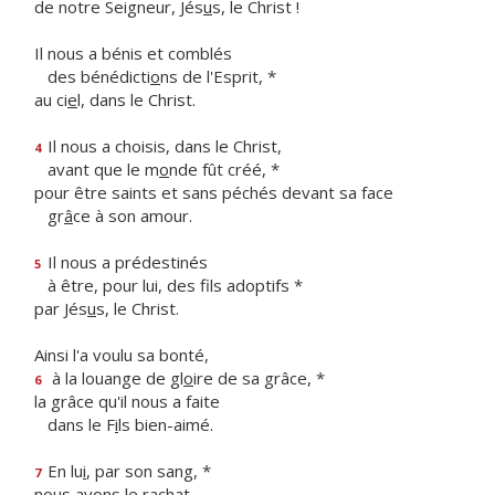
de notre Seigneur, Jés
u
s, le Christ !
Il nous a bénis et comblés
des bénédicti
o
ns de l'Esprit, *
au ci
e
l, dans le Christ.
Il nous a choisis, dans le Christ,
4
avant que le m
o
nde fût créé, *
pour être saints et sans péchés devant sa face
gr
â
ce à son amour.
Il nous a prédestinés
5
à être, pour lui, des f
ls adoptifs *
par Jés
u
s, le Christ.
Ainsi l'a voulu sa bonté,
à la louange de gl
o
ire de sa grâce, *
6
la grâce qu'il nous a faite
dans le F
i
ls bien-aimé.
En lu
i
, par son sang, *
7
nous avons le rachat,