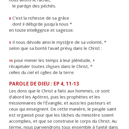
le pard
o
n des péchés.
C'est la richesse de sa grâce
8
dont il déb
o
rde jusqu'à nous *
en toute intellig
e
nce et sagesse.
Il nous dévoile ainsi le myst
è
re de sa volonté, *
9
selon que sa bonté l'avait prév
u
dans le Christ :
pour mener les temps à leur plénitude, +
10
récapituler toutes ch
o
ses dans le Christ, *
celles du ciel et c
e
lles de la terre.
PAROLE DE DIEU : EP 4, 11-13
Les dons que le Christ a faits aux hommes, ce sont
d'abord les Apôtres, puis les prophètes et les
missionnaires de l'Évangile, et aussi les pasteurs et
ceux qui enseignent. De cette manière, le peuple saint
est organisé pour que les tâches du ministère soient
accomplies, et que se construise le corps du Christ. Au
terme, nous parviendrons tous ensemble à l'unité dans