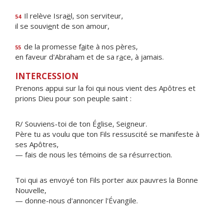
Il relève Isra
ë
l, son serviteur,
54
il se souvi
e
nt de son amour,
de la promesse f
a
ite à nos pères,
55
en faveur d'Abraham et de sa r
a
ce, à jamais.
INTERCESSION
Prenons appui sur la foi qui nous vient des Apôtres et
prions Dieu pour son peuple saint :
R/ Souviens-toi de ton Église, Seigneur.
Père tu as voulu que ton Fils ressuscité se manifeste à
ses Apôtres,
— fais de nous les témoins de sa résurrection.
Toi qui as envoyé ton Fils porter aux pauvres la Bonne
Nouvelle,
— donne-nous d'annoncer l'Évangile.