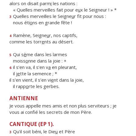
alors on disait parm
i
les nations :
« Quelles merveilles fait pour e
u
x le Seigneur ! » *
Quelles merveilles le Seigne
u
r fit pour nous :
3
nous éti
o
ns en grande fête !
Ramène, Seigne
u
r, nos captifs,
4
comme les torr
e
nts au désert.
Qui s
è
me dans les larmes
5
moiss
o
nne dans la joie : +
il s’en va, il s’en v
a
en pleurant,
6
il j
e
tte la semence ; *
il s’en vient, il s’en vi
e
nt dans la joie,
il rapp
o
rte les gerbes.
ANTIENNE
Je vous appelle mes amis et non plus serviteurs ; je
vous ai confié les secrets de mon Père.
CANTIQUE (EP 1).
Qu'il soit béni, le Die
u
et Père
3