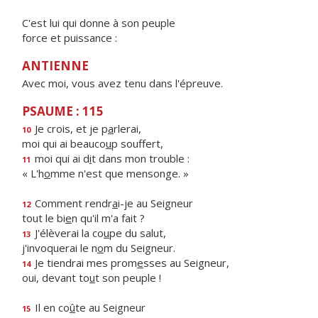
C'est lui qui donne à son peuple
force et puissance :
ANTIENNE
Avec moi, vous avez tenu dans l'épreuve.
PSAUME : 115
Je crois, et je p
a
rlerai,
10
moi qui ai beauco
u
p souffert,
moi qui ai d
i
t dans mon trouble :
11
« L'h
o
mme n'est que mensonge. »
Comment rendr
a
i-je au Seigneur
12
tout le bi
e
n qu'il m'a fait ?
J'élèverai la co
u
pe du salut,
13
j'invoquerai le n
o
m du Seigneur.
Je tiendrai mes prom
e
sses au Seigneur,
14
oui, devant to
u
t son peuple !
Il en co
û
te au Seigneur
15