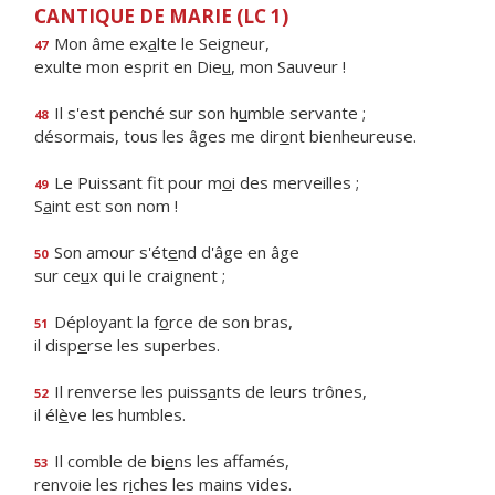
CANTIQUE DE MARIE (LC 1)
Mon âme ex
a
lte le Seigneur,
47
exulte mon esprit en Die
u
, mon Sauveur !
Il s'est penché sur son h
u
mble servante ;
48
désormais, tous les âges me dir
o
nt bienheureuse.
Le Puissant fit pour m
o
i des merveilles ;
49
S
a
int est son nom !
Son amour s'ét
e
nd d'âge en âge
50
sur ce
u
x qui le craignent ;
Déployant la f
o
rce de son bras,
51
il disp
e
rse les superbes.
Il renverse les puiss
a
nts de leurs trônes,
52
il él
è
ve les humbles.
Il comble de bi
e
ns les affamés,
53
renvoie les r
i
ches les mains vides.