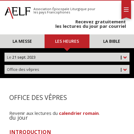
L'AELF
S'abonner
Association Épiscopale Liturgique
pour
les pays Francophones
Calendrier
Recevez gratuitement
Contact
les lectures du jour par courriel
LA MESSE
LES HEURES
LA BIBLE
Le
21 sept. 2023
|
Office des vêpres
|
OFFICE DES VÊPRES
Revenir aux lectures du
calendrier romain
.
du jour
INTRODUCTION