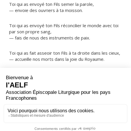
Toi qui as envoyé ton Fils semer la parole,
— envoie des ouvriers à ta moisson.
Toi qui as envoyé ton Fils réconcilier le monde avec toi
par son propre sang,
— fais de nous des instruments de paix.
Toi qui as fait asseoir ton Fils à ta droite dans les cieux,
— accueille nos morts dans la joie du Royaume.
NOTRE PÈRE
ORAISON
Dans ta miséricorde inépuisable, Seigneur, tu as choisi
le publicain Matthieu pour en faire un Apôtre ; donne-
nous, par sa prière et à son exemple, de suivre le Christ
et de nous attacher à lui fermement. Lui qui règne.