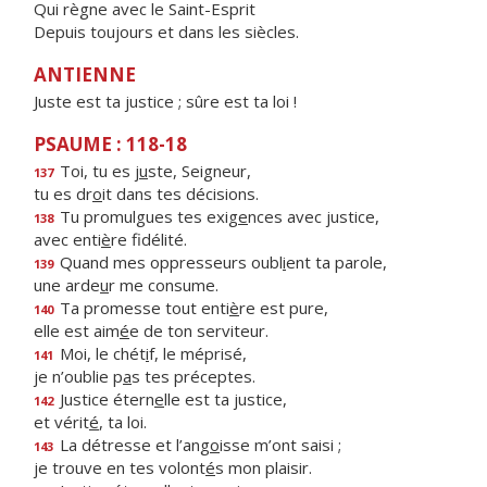
Qui règne avec le Saint-Esprit
Depuis toujours et dans les siècles.
ANTIENNE
Juste est ta justice ; sûre est ta loi !
PSAUME : 118-18
Toi, tu es j
u
ste, Seigneur,
137
tu es dr
o
it dans tes décisions.
Tu promulgues tes exig
e
nces avec justice,
138
avec enti
è
re fidélité.
Quand mes oppresseurs oubl
i
ent ta parole,
139
une arde
u
r me consume.
Ta promesse tout enti
è
re est pure,
140
elle est aim
é
e de ton serviteur.
Moi, le chét
i
f, le méprisé,
141
je n’oublie p
a
s tes préceptes.
Justice étern
e
lle est ta justice,
142
et vérit
é
, ta loi.
La détresse et l’ang
o
isse m’ont saisi ;
143
je trouve en tes volont
é
s mon plaisir.