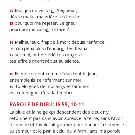
Moi, je crie vers t
o
i, Seigneur ;
14
dès le matin, ma pri
è
re te cherche :
pourquoi me rejet
e
r, Seigneur,
15
pourquoi me cach
e
r ta face ?
Malheureux, frappé à m
o
rt depuis l’enfance,
16
je n’en peux plus d’endur
e
r tes fléaux ;
sur moi, ont déferl
é
tes orages :
17
tes effrois m’ont rédu
i
t au silence.
Ils me cernent comme l’ea
u
tout le jour,
18
ensemble ils se ref
e
rment sur moi.
Tu éloignes de moi am
i
s et familiers ;
19
ma compagne, c’
e
st la ténèbre.
PAROLE DE DIEU : IS 55, 10-11
La pluie et la neige qui descendent des cieux n’y
retournent pas sans avoir abreuvé la terre, sans l’avoir
fécondée et l’avoir fait germer pour donner la semence
au semeur et le pain à celui qui a faim ; ainsi ma parole,