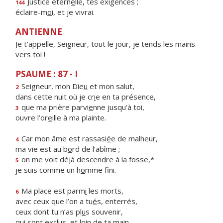
Justice étern
e
lle, tes exigences ;
144
éclaire-m
o
i, et je vivrai.
ANTIENNE
Je t’appelle, Seigneur, tout le jour, je tends les mains
vers toi !
PSAUME : 87 - I
Seigneur, mon Die
u
et mon salut,
2
dans cette nuit où je cr
i
e en ta présence,
que ma prière parvi
e
nne jusqu’à toi,
3
ouvre l’or
e
ille à ma plainte.
Car mon âme est rassasi
é
e de malheur,
4
ma vie est au b
o
rd de l’abîme ;
on me voit déjà desc
e
ndre à la fosse,*
5
je suis comme un h
o
mme fini.
Ma place est parm
i
les morts,
6
avec ceux que l’on a tu
é
s, enterrés,
ceux dont tu n’as pl
u
s souvenir,
qui sont exclus, et l
o
in de ta main.