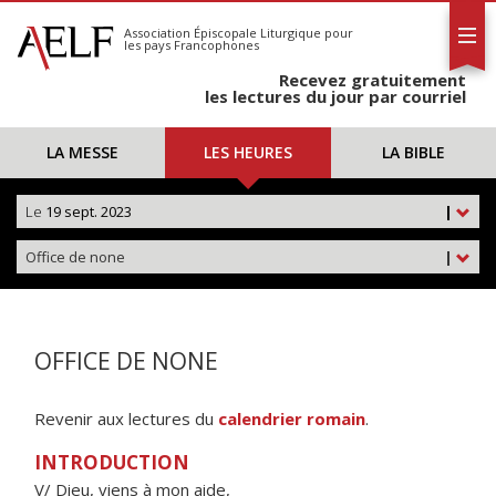
L'AELF
S'abonner
Association Épiscopale Liturgique
pour
les pays Francophones
Calendrier
Recevez gratuitement
Contact
les lectures du jour par courriel
LA MESSE
LES HEURES
LA BIBLE
Le
19 sept. 2023
|
Office de none
|
OFFICE DE NONE
Revenir aux lectures du
calendrier romain
.
INTRODUCTION
V/ Dieu, viens à mon aide,