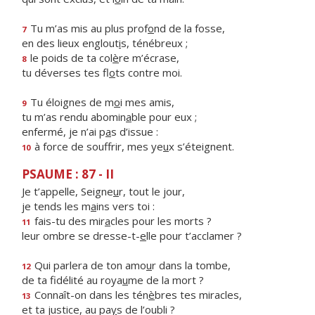
Tu m’as mis au plus prof
o
nd de la fosse,
7
en des lieux englout
i
s, ténébreux ;
le poids de ta col
è
re m’écrase,
8
tu déverses tes fl
o
ts contre moi.
Tu éloignes de m
o
i mes amis,
9
tu m’as rendu abomin
a
ble pour eux ;
enfermé, je n’ai p
a
s d’issue :
à force de souffrir, mes ye
u
x s’éteignent.
10
PSAUME : 87 - II
Je t’appelle, Seigne
u
r, tout le jour,
je tends les m
a
ins vers toi :
fais-tu des mir
a
cles pour les morts ?
11
leur ombre se dresse-t-
e
lle pour t’acclamer ?
Qui parlera de ton amo
u
r dans la tombe,
12
de ta fidélité au roya
u
me de la mort ?
Connaît-on dans les tén
è
bres tes miracles,
13
et ta justice, au pa
y
s de l’oubli ?