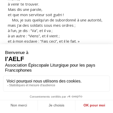
à venir te trouver.
Mais dis une parole,
et que mon serviteur soit guéri !
Moi, je suis quelqu’un de subordonné à une autorité,
mais j’ai des soldats sous mes ordres ;
à l’un, je dis : “Va”, et il va ;
à un autre : “Viens”, et il vient ;
et à mon esclave : “Fais ceci”, et il le fait. »
Entendant cela,
Jésus fut en admiration devant lui.
Il se retourna et dit à la foule qui le suivait :
« Je vous le déclare,
même en Israël, je n’ai pas trouvé une telle foi ! »
Revenus à la maison,
les envoyés trouvèrent l’esclave en bonne santé.
– Acclamons la Parole de Dieu.