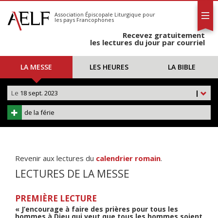
L'AELF
S'abonner
Association Épiscopale Liturgique
pour
les pays Francophones
Calendrier
Recevez gratuitement
Contact
les lectures du jour par courriel
LA MESSE
LES HEURES
LA BIBLE
Le
18 sept. 2023
|
de la férie
Revenir aux lectures du
calendrier romain
.
LECTURES DE LA MESSE
PREMIÈRE LECTURE
« J’encourage à faire des prières pour tous les
hommes à Dieu qui veut que tous les hommes soient