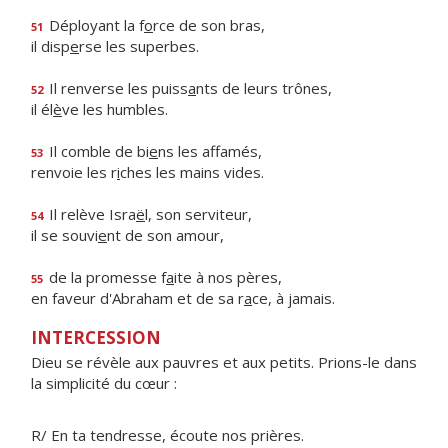
Déployant la f
o
rce de son bras,
51
il disp
e
rse les superbes.
Il renverse les puiss
a
nts de leurs trônes,
52
il él
è
ve les humbles.
Il comble de bi
e
ns les affamés,
53
renvoie les r
i
ches les mains vides.
Il relève Isra
ë
l, son serviteur,
54
il se souvi
e
nt de son amour,
de la promesse f
a
ite à nos pères,
55
en faveur d'Abraham et de sa r
a
ce, à jamais.
INTERCESSION
Dieu se révèle aux pauvres et aux petits. Prions-le dans
la simplicité du cœur :
R/ En ta tendresse, écoute nos prières.