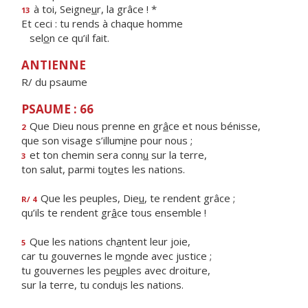
à toi, Seigne
u
r, la grâce ! *
13
Et ceci : tu rends à chaque homme
sel
o
n ce qu’il fait.
ANTIENNE
R/ du psaume
PSAUME : 66
Que Dieu nous prenne en gr
â
ce et nous bénisse,
2
que son visage s’illum
i
ne pour nous ;
et ton chemin sera conn
u
sur la terre,
3
ton salut, parmi to
u
tes les nations.
Que les peuples, Die
u
, te rendent grâce ;
R/ 4
qu’ils te rendent gr
â
ce tous ensemble !
Que les nations ch
a
ntent leur joie,
5
car tu gouvernes le m
o
nde avec justice ;
tu gouvernes les pe
u
ples avec droiture,
sur la terre, tu condu
i
s les nations.