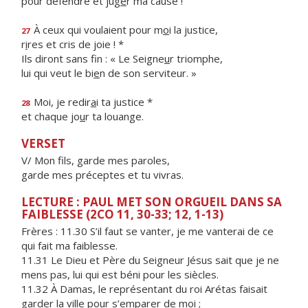
pour défendre et jug
e
r ma cause !
À ceux qui voulaient pour m
o
i la justice,
27
r
i
res et cris de joie ! *
Ils diront sans fin : « Le Seigne
u
r triomphe,
lui qui veut le bi
e
n de son serviteur. »
Moi, je redir
a
i ta justice *
28
et chaque jo
u
r ta louange.
VERSET
V/ Mon fils, garde mes paroles,
garde mes préceptes et tu vivras.
LECTURE : PAUL MET SON ORGUEIL DANS SA
FAIBLESSE (2CO 11, 30-33; 12, 1-13)
Frères :
11.30 S’il faut se vanter, je me vanterai de ce
qui fait ma faiblesse.
11.31 Le Dieu et Père du Seigneur Jésus sait que je ne
mens pas, lui qui est béni pour les siècles.
11.32 À Damas, le représentant du roi Arétas faisait
garder la ville pour s’emparer de moi ;