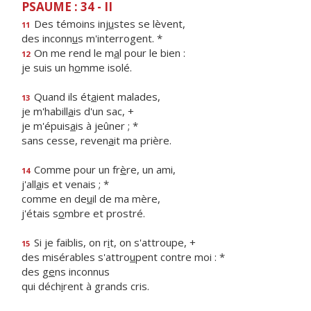
PSAUME : 34 - II
Des témoins inj
u
stes se lèvent,
11
des inconn
u
s m'interrogent. *
On me rend le m
a
l pour le bien :
12
je suis un h
o
mme isolé.
Quand ils ét
a
ient malades,
13
je m'habill
a
is d'un sac, +
je m'épuis
a
is à jeûner ; *
sans cesse, reven
a
it ma prière.
Comme pour un fr
è
re, un ami,
14
j'all
a
is et venais ; *
comme en de
u
il de ma mère,
j'étais s
o
mbre et prostré.
Si je faiblis, on r
i
t, on s'attroupe, +
15
des misérables s'attro
u
pent contre moi : *
des g
e
ns inconnus
qui déch
i
rent à grands cris.