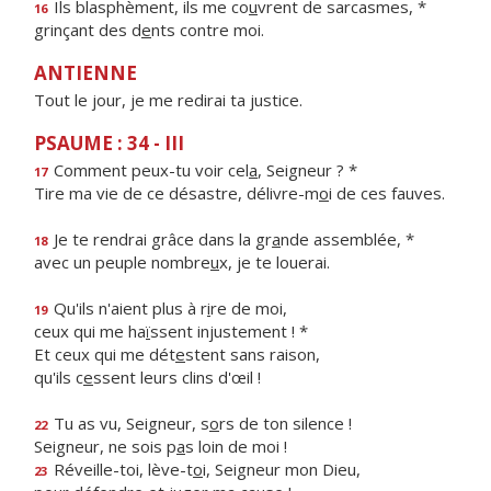
Ils blasphèment, ils me co
u
vrent de sarcasmes, *
16
grinçant des d
e
nts contre moi.
ANTIENNE
Tout le jour, je me redirai ta justice.
PSAUME : 34 - III
Comment peux-tu voir cel
a
, Seigneur ? *
17
Tire ma vie de ce désastre, délivre-m
o
i de ces fauves.
Je te rendrai grâce dans la gr
a
nde assemblée, *
18
avec un peuple nombre
u
x, je te louerai.
Qu'ils n'aient plus à r
i
re de moi,
19
ceux qui me ha
ï
ssent injustement ! *
Et ceux qui me dét
e
stent sans raison,
qu'ils c
e
ssent leurs clins d'œil !
Tu as vu, Seigneur, s
o
rs de ton silence !
22
Seigneur, ne sois p
a
s loin de moi !
Réveille-toi, lève-t
o
i, Seigneur mon Dieu,
23