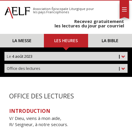
L'AELF
S'abonner
Association Épiscopale Liturgique
pour
les pays Francophones
Calendrier
Recevez gratuitement
Contact
les lectures du jour par courriel
LA MESSE
LES HEURES
LA BIBLE
Le
4 août 2023
|
Office des lectures
|
OFFICE DES LECTURES
INTRODUCTION
V/ Dieu, viens à mon aide,
R/ Seigneur, à notre secours.