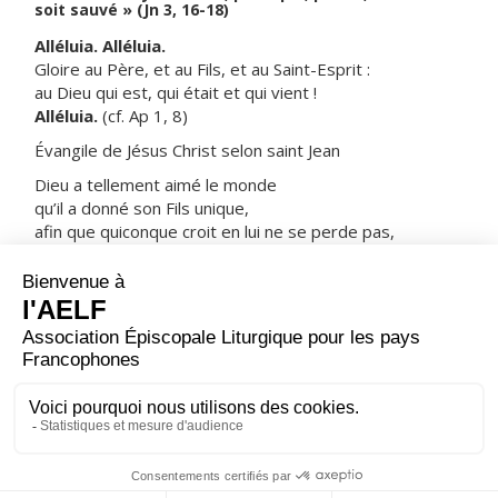
soit sauvé » (Jn 3, 16-18)
Alléluia. Alléluia.
Gloire au Père, et au Fils, et au Saint-Esprit :
au Dieu qui est, qui était et qui vient !
Alléluia.
(cf. Ap 1, 8)
Évangile de Jésus Christ selon saint Jean
Dieu a tellement aimé le monde
qu’il a donné son Fils unique,
afin que quiconque croit en lui ne se perde pas,
mais obtienne la vie éternelle.
Car Dieu a envoyé son Fils dans le monde,
non pas pour juger le monde,
mais pour que, par lui, le monde soit sauvé.
Celui qui croit en lui échappe au Jugement ;
celui qui ne croit pas est déjà jugé,
du fait qu’il n’a pas cru au nom du Fils unique de Dieu.
– Acclamons la Parole de Dieu.