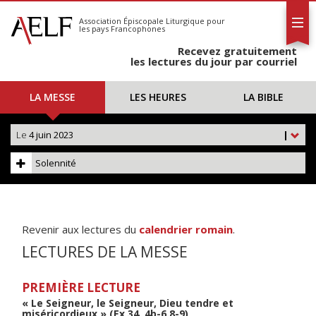
L'AELF
S'abonner
Association Épiscopale Liturgique
pour
les pays Francophones
Calendrier
Recevez gratuitement
Contact
les lectures du jour par courriel
LA MESSE
LES HEURES
LA BIBLE
Le
4 juin 2023
|
Solennité
Revenir aux lectures du
calendrier romain
.
LECTURES DE LA MESSE
PREMIÈRE LECTURE
« Le Seigneur, le Seigneur, Dieu tendre et
miséricordieux » (Ex 34, 4b-6.8-9)