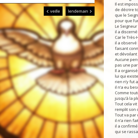
Il est impos
de décrire t
veille
lendemain
que le Seign
pour que l’u
Le Seigneur 
il a discerné
Car le Très
il a observé
faisant conna
et dévoilant
Aucune pens
pas une paro
Il a organis
lui qui exist
rien n’y fut 
il n’a eu bes
Comme toute
jusqu’à la pl
Tout cela vi
remplit son o
Tout va par 
il n’a rien f
il a confirmé
qui se rassa