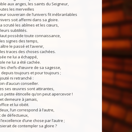
sible aux anges, les saints du Seigneur,
outes les merveilles
eur souverain de l’univers fit inébranlables
nivers soit affermi dans sa gloire.
a scruté les abîmes et les cœurs,
 leurs subtilités.
-Haut possède toute connaissance,
 les signes des temps,
ître le passé et l’avenir,
 les traces des choses cachées.
ée ne lui a échappé,
le ne lui a été cachée.
é les chefs-d’œuvre de sa sagesse,
e depuis toujours et pour toujours ;
ajouté ni retranché :
oin d’aucun conseiller.
s ses œuvres sont attirantes,
us petite étincelle qu’on peut apercevoir !
t et demeure à jamais,
ffice et lui obéit.
deux, l’un correspond à l’autre,
ait de défectueux,
 l’excellence d’une chose par l’autre ;
sierait de contempler sa gloire ?