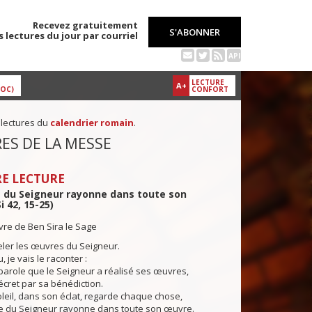
Recevez gratuitement
S'ABONNER
s lectures du jour par courriel
API
LECTURE
A+
DOC)
CONFORT
 lectures du
calendrier romain
.
ES DE LA MESSE
E LECTURE
e du Seigneur rayonne dans toute son
i 42, 15-25)
ivre de Ben Sira le Sage
eler les œuvres du Seigneur.
u, je vais le raconter :
 parole que le Seigneur a réalisé ses œuvres,
décret par sa bénédiction.
eil, dans son éclat, regarde chaque chose,
ire du Seigneur rayonne dans toute son œuvre.