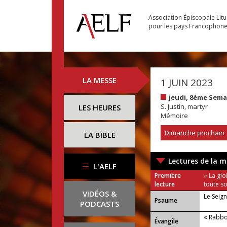
Association Épiscopale Lit
pour les pays Francophon
LA MESSE
1 JUIN 2023
jeudi, 8ème Sem
S. Justin, martyr
LES HEURES
Mémoire
Dimanche prochain
LA BIBLE
Lectures de la m
L'AELF
Première
« La gl
lecture
toute s
VIDÉOS &
Le Seign
Psaume
PODCASTS
« Rabbou
Évangile