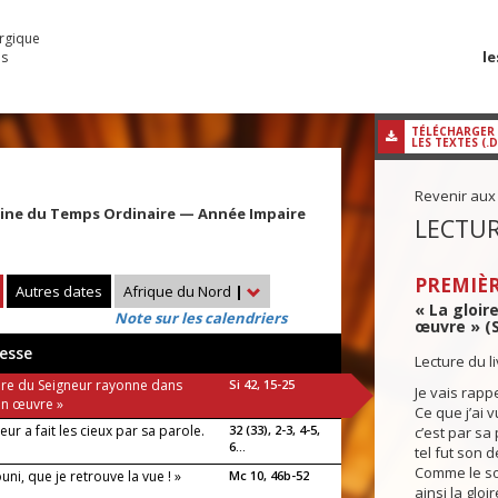
urgique
le
es
TÉLÉCHARGER
LES TEXTES (.
Revenir aux
aine du Temps Ordinaire — Année Impaire
LECTUR
PREMIÈR
Autres dates
Afrique du Nord
|
« La gloir
Note sur les calendriers
œuvre » (S
esse
Lecture du l
oire du Seigneur rayonne dans
Si 42, 15-25
Je vais rapp
on œuvre »
Ce que j’ai v
eur a fait les cieux par sa parole.
32 (33), 2-3, 4-5,
c’est par sa
6...
tel fut son 
Comme le sol
ni, que je retrouve la vue ! »
Mc 10, 46b-52
ainsi la glo