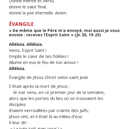
Donne mérite et vertu,
donne le salut final,
donne la joie éternelle. Amen.
ÉVANGILE
« De même que le Père m’a envoyé, moi aussi je vous
envoie : recevez l’Esprit Saint » (Jn 20, 19-23)
Alléluia. Alléluia.
Viens, Esprit Saint !
Emplis le cœur de tes fidèles !
Allume en eux le feu de ton amour !
Alléluia.
Évangile de Jésus Christ selon saint Jean
C’était après la mort de Jésus ;
le soir venu, en ce premier jour de la semaine,
alors que les portes du lieu où se trouvaient les
disciples
étaient verrouillées par crainte des Juifs,
Jésus vint, et il était là au milieu d’eux.
Il leur dit :
« La paix soit avec vous ! »