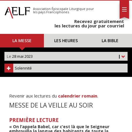
L'AELF
S'abonner
Association Épiscopale Liturgique
pour
les pays Francophones
Calendrier
Recevez gratuitement
Contact
les lectures du jour par courriel
LA MESSE
LES HEURES
LA BIBLE
Le
28 mai 2023
|
Solennité
Revenir aux lectures du
calendrier romain
.
MESSE DE LA VEILLE AU SOIR
PREMIÈRE LECTURE
« On l’appela Babel, car c’est là que le Seigneur
embrouilla la langue des habitants de toute la