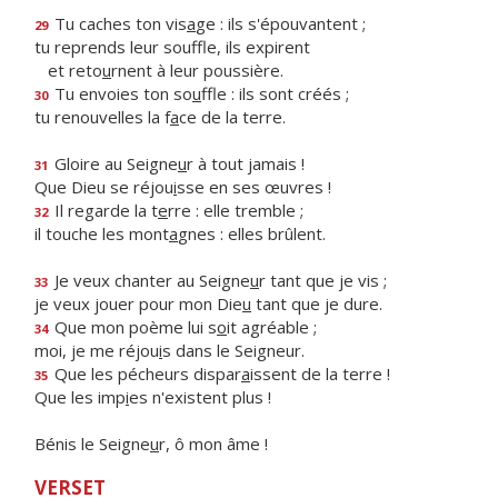
Tu caches ton vis
a
ge : ils s'épouvantent ;
29
tu reprends leur souffle, ils expirent
et reto
u
rnent à leur poussière.
Tu envoies ton so
u
ffle : ils sont créés ;
30
tu renouvelles la f
a
ce de la terre.
Gloire au Seigne
u
r à tout jamais !
31
Que Dieu se réjou
i
sse en ses œuvres !
Il regarde la t
e
rre : elle tremble ;
32
il touche les mont
a
gnes : elles brûlent.
Je veux chanter au Seigne
u
r tant que je vis ;
33
je veux jouer pour mon Die
u
tant que je dure.
Que mon poème lui s
o
it agréable ;
34
moi, je me réjou
i
s dans le Seigneur.
Que les pécheurs dispar
a
issent de la terre !
35
Que les imp
i
es n'existent plus !
Bénis le Seigne
u
r, ô mon âme !
VERSET