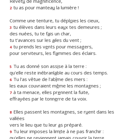
Revêt
u
de magnificence,
tu as pour mantea
u
la lumière !
2
Comme une tenture, tu dépl
o
ies les cieux,
tu élèves dans leurs ea
u
x tes demeures ;
3
des nuées, tu te f
a
is un char,
tu t'avances sur les
a
iles du vent ;
tu prends les v
e
nts pour messagers,
4
pour serviteurs, les fl
a
mmes des éclairs.
Tu as donné son ass
i
se à la terre :
5
qu'elle reste inébranl
a
ble au cours des temps.
Tu l'as vêtue de l'ab
î
me des mers :
6
les eaux couvraient m
ê
me les montagnes ;
à ta menace, elles pr
e
nnent la fuite,
7
effrayées par le tonn
e
rre de ta voix.
Elles passent les montagnes, se r
u
ent dans les
8
vallées
vers le lieu que tu leur
a
s préparé.
Tu leur imposes la lim
i
te à ne pas franchir :
9
qu'elles ne reviennent jam
a
is couvrir la terre.