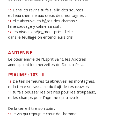
Dans les ravins tu fais jaill
i
r des sources
10
et l'eau chemine aux cre
u
x des montagnes ;
elle abreuve les b
ê
tes des champs :
11
l'âne sauvage y c
a
lme sa soif ;
les oiseaux séjo
u
rnent près d'elle :
12
dans le feuillage on ent
e
nd leurs cris.
ANTIENNE
Le cœur enivré de l'Esprit Saint, les Apôtres
annonçaient les merveilles de Dieu, alléluia.
PSAUME : 103 - II
De tes demeures tu abre
u
ves les montagnes,
13
et la terre se rassasie du fru
i
t de tes œuvres ;
tu fais pousser les prair
i
es pour les troupeaux,
14
et les champs pour l'h
o
mme qui travaille.
De la terre il t
i
re son pain :
le vin qui réjou
i
t le cœur de l'homme,
15