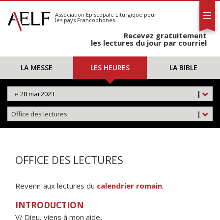
L'AELF
S'abonner
Association Épiscopale Liturgique
pour
les pays Francophones
Calendrier
Recevez gratuitement
Contact
les lectures du jour par courriel
LA MESSE
LES HEURES
LA BIBLE
Le
28 mai 2023
|
Office des lectures
|
OFFICE DES LECTURES
Revenir aux lectures du
calendrier romain
.
INTRODUCTION
V/ Dieu, viens à mon aide,