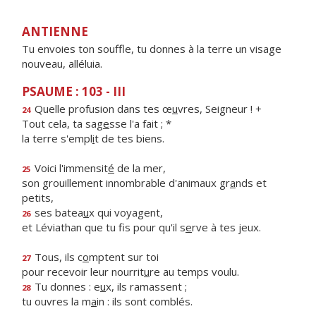
ANTIENNE
Tu envoies ton souffle, tu donnes à la terre un visage
nouveau, alléluia.
PSAUME : 103 - III
Quelle profusion dans tes œ
u
vres, Seigneur ! +
24
Tout cela, ta sag
e
sse l'a fait ; *
la terre s'empl
i
t de tes biens.
Voici l'immensit
é
de la mer,
25
son grouillement innombrable d'animaux gr
a
nds et
petits,
ses batea
u
x qui voyagent,
26
et Léviathan que tu fis pour qu'il s
e
rve à tes jeux.
Tous, ils c
o
mptent sur toi
27
pour recevoir leur nourrit
u
re au temps voulu.
Tu donnes : e
u
x, ils ramassent ;
28
tu ouvres la m
a
in : ils sont comblés.