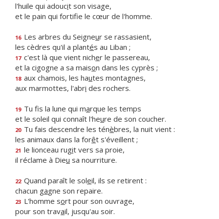
l'huile qui adouc
i
t son visage,
et le pain qui fortif
e le cœur de l'homme.
Les arbres du Seigne
u
r se rassasient,
16
les cèdres qu'il a plant
é
s au Liban ;
c'est là que vient nich
e
r le passereau,
17
et la cigogne a sa mais
o
n dans les cyprès ;
aux chamois, les ha
u
tes montagnes,
18
aux marmottes, l'abr
i
des rochers.
Tu fis la lune qui m
a
rque les temps
19
et le soleil qui connaît l'he
u
re de son coucher.
Tu fais descendre les tén
è
bres, la nuit vient :
20
les animaux dans la for
ê
t s'éveillent ;
le lionceau rug
i
t vers sa proie,
21
il réclame à Die
u
sa nourriture.
Quand paraît le sol
e
il, ils se retirent :
22
chacun g
a
gne son repaire.
L'homme s
o
rt pour son ouvrage,
23
pour son trav
a
il, jusqu'au soir.