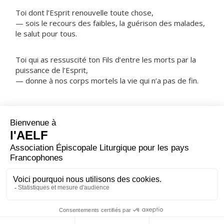
Toi dont l’Esprit renouvelle toute chose,
— sois le recours des faibles, la guérison des malades,
le salut pour tous.
Toi qui as ressuscité ton Fils d’entre les morts par la
puissance de l’Esprit,
— donne à nos corps mortels la vie qui n’a pas de fin.
NOTRE PÈRE
ORAISON
Réponds à notre prière, Dieu tout-puissant, et comme
au jour de la Pentecôte, que le Christ, lumière de
lumière, envoie sur ton Église l'Esprit de feu : qu'il
éclaire le cœur de ceux que tu as fait renaître et les
confirme dans ta grâce.