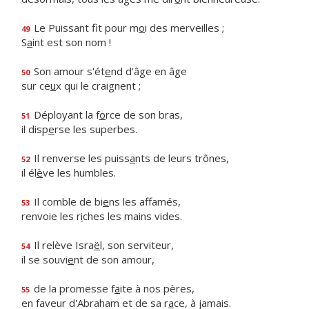
Le Puissant fit pour m
o
i des merveilles ;
49
S
a
int est son nom !
Son amour s'ét
e
nd d'âge en âge
50
sur ce
u
x qui le craignent ;
Déployant la f
o
rce de son bras,
51
il disp
e
rse les superbes.
Il renverse les puiss
a
nts de leurs trônes,
52
il él
è
ve les humbles.
Il comble de bi
e
ns les affamés,
53
renvoie les r
i
ches les mains vides.
Il relève Isra
ë
l, son serviteur,
54
il se souvi
e
nt de son amour,
de la promesse f
a
ite à nos pères,
55
en faveur d'Abraham et de sa r
a
ce, à jamais.