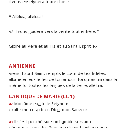
il vous enseignera toute chose.
* Alléluia, alléluia !
V/ Il vous guidera vers la vérité tout entière. *
Gloire au Père et au Fils et au Saint-Esprit. R/
ANTIENNE
Viens, Esprit Saint, remplis le cœur de tes fidèles,
allume en eux le feu de ton amour, toi qui as uni dans la
même foi toutes les langues de la terre, alléluia.
CANTIQUE DE MARIE (LC 1)
Mon âme ex
a
lte le Seigneur,
47
exulte mon esprit en Die
u
, mon Sauveur !
Il s'est penché sur son h
u
mble servante ;
48
désormais, tous les âges me dir
o
nt bienheureuse.