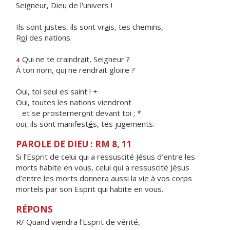
Seigneur, Die
u
de l'univers !
Ils sont justes, ils sont vr
a
is, tes chemins,
R
o
i des nations.
Qui ne te craindr
a
it, Seigneur ?
4
À ton nom, qu
i
ne rendrait gloire ?
Oui, toi seul es saint ! +
Oui, toutes les nations viendront
et se prosterner
o
nt devant toi ; *
oui, ils sont manifest
é
s, tes jugements.
PAROLE DE DIEU : RM 8, 11
Si l’Esprit de celui qui a ressuscité Jésus d’entre les
morts habite en vous, celui qui a ressuscité Jésus
d’entre les morts donnera aussi la vie à vos corps
mortels par son Esprit qui habite en vous.
RÉPONS
R/ Quand viendra l’Esprit de vérité,