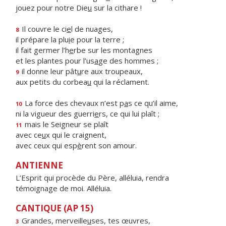
jouez pour notre Die
u
sur la cithare !
Il couvre le ci
e
l de nuages,
8
il prépare la plu
i
e pour la terre ;
il fait germer l’h
e
rbe sur les montagnes
et les plantes pour l’us
a
ge des hommes ;
il donne leur pât
u
re aux troupeaux,
9
aux petits du corbea
u
qui la réclament.
La force des chevaux n’est p
a
s ce qu’il aime,
10
ni la vigueur des guerri
e
rs, ce qui lui plaît ;
mais le Seigneur se plaît
11
avec ce
u
x qui le craignent,
avec ceux qui esp
è
rent son amour.
ANTIENNE
L’Esprit qui procède du Père, alléluia, rendra
témoignage de moi. Alléluia.
CANTIQUE (AP 15)
Grandes, merveille
u
ses, tes œuvres,
3