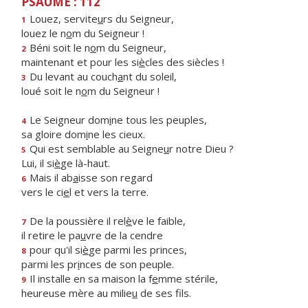
PSAUME : 112
Louez, servite
u
rs du Seigneur,
1
louez le n
o
m du Seigneur !
Béni soit le n
o
m du Seigneur,
2
maintenant et pour les si
è
cles des siècles !
Du levant au couch
a
nt du soleil,
3
loué soit le n
o
m du Seigneur !
Le Seigneur dom
i
ne tous les peuples,
4
sa gloire dom
i
ne les cieux.
Qui est semblable au Seigne
u
r notre Dieu ?
5
Lui, il si
è
ge là-haut.
Mais il ab
a
isse son regard
6
vers le ci
e
l et vers la terre.
De la poussière il rel
è
ve le faible,
7
il retire le pa
u
vre de la cendre
pour qu'il si
è
ge parmi les princes,
8
parmi les pr
i
nces de son peuple.
Il installe en sa maison la f
e
mme stérile,
9
heureuse mère au milie
u
de ses fils.