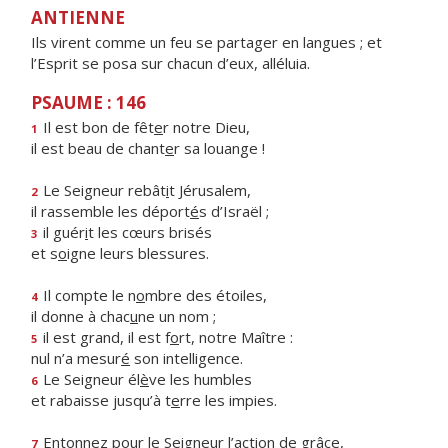
ANTIENNE
Ils virent comme un feu se partager en langues ; et
l’Esprit se posa sur chacun d’eux, alléluia.
PSAUME : 146
Il est bon de fêt
e
r notre Dieu,
1
il est beau de chant
e
r sa louange !
Le Seigneur rebât
i
t Jérusalem,
2
il rassemble les déport
é
s d’Israël ;
il guér
i
t les cœurs brisés
3
et s
o
igne leurs blessures.
Il compte le n
o
mbre des étoiles,
4
il donne à chac
u
ne un nom ;
il est grand, il est f
o
rt, notre Maître :
5
nul n’a mesur
é
son intelligence.
Le Seigneur él
è
ve les humbles
6
et rabaisse jusqu’à t
e
rre les impies.
Entonnez pour le Seigne
u
r l’action de grâce,
7