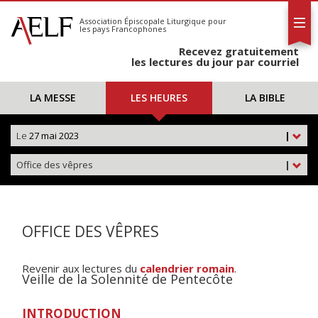
L'AELF
S'abonner
Association Épiscopale Liturgique
pour
les pays Francophones
Calendrier
Recevez gratuitement
Contact
les lectures du jour par courriel
LA MESSE
LES HEURES
LA BIBLE
Le
27 mai 2023
|
Office des vêpres
|
OFFICE DES VÊPRES
Revenir aux lectures du
calendrier romain
.
Veille de la Solennité de Pentecôte
INTRODUCTION