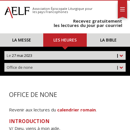
L'AELF
S'abonner
Association Épiscopale Liturgique
pour
les pays Francophones
Calendrier
Recevez gratuitement
Contact
les lectures du jour par courriel
LA MESSE
LES HEURES
LA BIBLE
Le
27 mai 2023
|
Office de none
|
OFFICE DE NONE
Revenir aux lectures du
calendrier romain
.
INTRODUCTION
V/ Dieu, viens à mon aide,