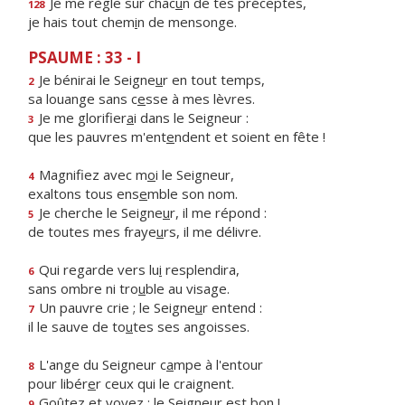
Je me règle sur chac
u
n de tes préceptes,
128
je hais tout chem
i
n de mensonge.
PSAUME : 33 - I
Je bénirai le Seigne
u
r en tout temps,
2
sa louange sans c
e
sse à mes lèvres.
Je me glorifier
a
i dans le Seigneur :
3
que les pauvres m'ent
e
ndent et soient en fête !
Magnifiez avec m
o
i le Seigneur,
4
exaltons tous ens
e
mble son nom.
Je cherche le Seigne
u
r, il me répond :
5
de toutes mes fraye
u
rs, il me délivre.
Qui regarde vers lu
i
resplendira,
6
sans ombre ni tro
u
ble au visage.
Un pauvre crie ; le Seigne
u
r entend :
7
il le sauve de to
u
tes ses angoisses.
L'ange du Seigneur c
a
mpe à l'entour
8
pour libér
e
r ceux qui le craignent.
Goûtez et voyez : le Seigne
u
r est bon !
9