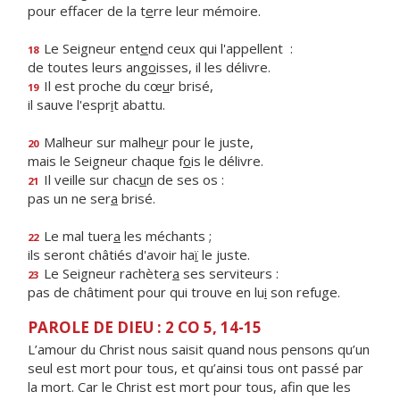
pour effacer de la t
e
rre leur mémoire.
Le Seigneur ent
e
nd ceux qui l'appellent :
18
de toutes leurs ang
o
isses, il les délivre.
Il est proche du cœ
u
r brisé,
19
il sauve l'espr
i
t abattu.
Malheur sur malhe
u
r pour le juste,
20
mais le Seigneur chaque f
o
is le délivre.
Il veille sur chac
u
n de ses os :
21
pas un ne ser
a
brisé.
Le mal tuer
a
les méchants ;
22
ils seront châtiés d'avoir ha
ï
le juste.
Le Seigneur rachèter
a
ses serviteurs :
23
pas de châtiment pour qui trouve en lu
i
son refuge.
PAROLE DE DIEU : 2 CO 5, 14-15
L’amour du Christ nous saisit quand nous pensons qu’un
seul est mort pour tous, et qu’ainsi tous ont passé par
la mort. Car le Christ est mort pour tous, afin que les