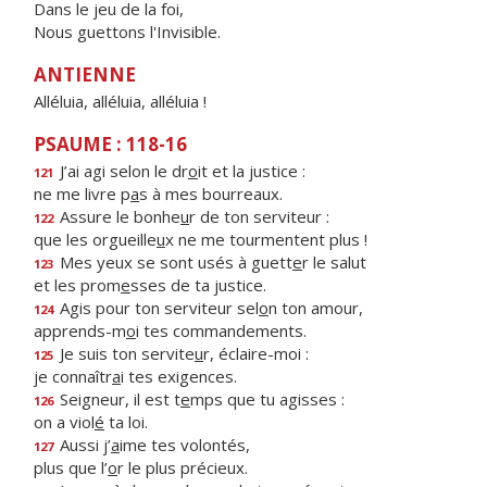
Dans le jeu de la foi,
Nous guettons l'Invisible.
ANTIENNE
Alléluia, alléluia, alléluia !
PSAUME : 118-16
J’ai agi selon le dr
o
it et la justice :
121
ne me livre p
a
s à mes bourreaux.
Assure le bonhe
u
r de ton serviteur :
122
que les orgueille
u
x ne me tourmentent plus !
Mes yeux se sont usés à guett
e
r le salut
123
et les prom
e
sses de ta justice.
Agis pour ton serviteur sel
o
n ton amour,
124
apprends-m
o
i tes commandements.
Je suis ton servite
u
r, éclaire-moi :
125
je connaîtr
a
i tes exigences.
Seigneur, il est t
e
mps que tu agisses :
126
on a viol
é
ta loi.
Aussi j’
a
ime tes volontés,
127
plus que l’
o
r le plus précieux.