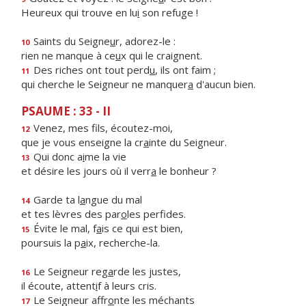
Heureux qui trouve en lu
i
son refuge !
Saints du Seigne
u
r, adorez-le :
10
rien ne manque à ce
u
x qui le craignent.
Des riches ont tout perd
u
, ils ont faim ;
11
qui cherche le Seigneur ne manquer
a
d'aucun bien.
PSAUME : 33 - II
Venez, mes f
ls, écoutez-moi,
12
que je vous enseigne la cr
a
inte du Seigneur.
Qui donc a
i
me la vie
13
et désire les jours où il verr
a
le bonheur ?
Garde ta l
a
ngue du mal
14
et tes lèvres des par
o
les perfides.
Évite le mal, f
a
is ce qui est bien,
15
poursuis la p
a
ix, recherche-la.
Le Seigneur reg
a
rde les justes,
16
il écoute, attent
i
f à leurs cris.
Le Seigneur affr
o
nte les méchants
17