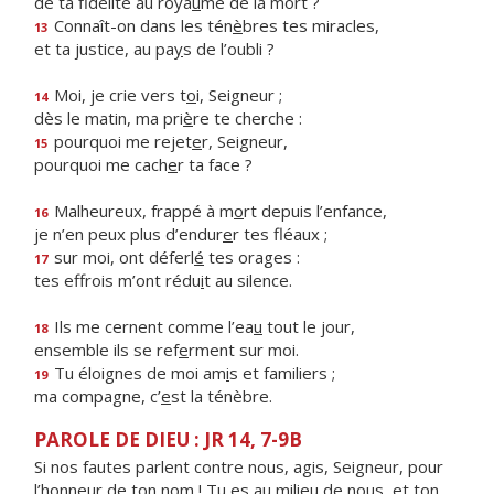
de ta fidélité au roya
u
me de la mort ?
Connaît-on dans les tén
è
bres tes miracles,
13
et ta justice, au pa
y
s de l’oubli ?
Moi, je crie vers t
o
i, Seigneur ;
14
dès le matin, ma pri
è
re te cherche :
pourquoi me rejet
e
r, Seigneur,
15
pourquoi me cach
e
r ta face ?
Malheureux, frappé à m
o
rt depuis l’enfance,
16
je n’en peux plus d’endur
e
r tes fléaux ;
sur moi, ont déferl
é
tes orages :
17
tes effrois m’ont rédu
i
t au silence.
Ils me cernent comme l’ea
u
tout le jour,
18
ensemble ils se ref
e
rment sur moi.
Tu éloignes de moi am
i
s et familiers ;
19
ma compagne, c’
e
st la ténèbre.
PAROLE DE DIEU : JR 14, 7-9B
Si nos fautes parlent contre nous, agis, Seigneur, pour
l’honneur de ton nom ! Tu es au milieu de nous, et ton