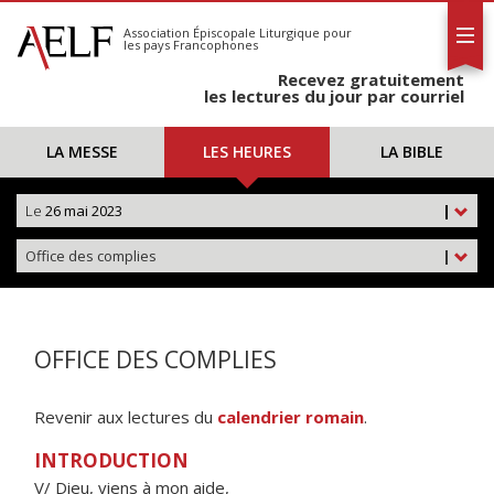
L'AELF
S'abonner
Association Épiscopale Liturgique
pour
les pays Francophones
Calendrier
Recevez gratuitement
Contact
les lectures du jour par courriel
LA MESSE
LES HEURES
LA BIBLE
Le
26 mai 2023
|
Office des complies
|
OFFICE DES COMPLIES
Revenir aux lectures du
calendrier romain
.
INTRODUCTION
V/ Dieu, viens à mon aide,