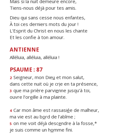
Mais si la nuit demeure encore,
Tiens-nous déjà pour tes amis.
Dieu qui sans cesse nous enfantes,
À toi ces derniers mots du jour !
L'Esprit du Christ en nous les chante
Et les confie à ton amour.
ANTIENNE
Alléluia, alléluia, alléluia !
PSAUME : 87
Seigneur, mon Die
u
et mon salut,
2
dans cette nuit où je cr
i
e en ta présence,
que ma prière parvi
e
nne jusqu’à toi,
3
ouvre l’or
e
ille à ma plainte.
Car mon âme est rassasi
é
e de malheur,
4
ma vie est au b
o
rd de l’abîme ;
on me voit déjà desc
e
ndre à la fosse,*
5
je suis comme un h
o
mme fini.