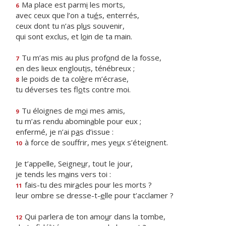
Ma place est parm
i
les morts,
6
avec ceux que l’on a tu
é
s, enterrés,
ceux dont tu n’as pl
u
s souvenir,
qui sont exclus, et l
o
in de ta main.
Tu m’as mis au plus prof
o
nd de la fosse,
7
en des lieux englout
i
s, ténébreux ;
le poids de ta col
è
re m’écrase,
8
tu déverses tes fl
o
ts contre moi.
Tu éloignes de m
o
i mes amis,
9
tu m’as rendu abomin
a
ble pour eux ;
enfermé, je n’ai p
a
s d’issue :
à force de souffrir, mes ye
u
x s’éteignent.
10
Je t’appelle, Seigne
u
r, tout le jour,
je tends les m
a
ins vers toi :
fais-tu des mir
a
cles pour les morts ?
11
leur ombre se dresse-t-
e
lle pour t’acclamer ?
Qui parlera de ton amo
u
r dans la tombe,
12