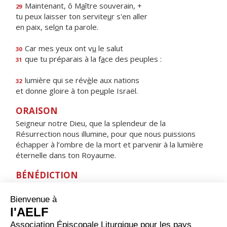
Maintenant, ô M
a
ître souverain, +
29
tu peux laisser ton servite
u
r s'en aller
en paix, sel
o
n ta parole.
Car mes yeux ont v
u
le salut
30
que tu préparais à la f
a
ce des peuples :
31
lumière qui se rév
è
le aux nations
32
et donne gloire à ton pe
u
ple Israël.
ORAISON
Seigneur notre Dieu, que la splendeur de la
Résurrection nous illumine, pour que nous puissions
échapper à l’ombre de la mort et parvenir à la lumière
éternelle dans ton Royaume.
BÉNÉDICTION
Que le Seigneur qui nous a sauvés par sa croix
soit pour nous la résurrection et la vie. Amen.
HYMNE : REINE DU CIEL, RÉJOUIS-TOI,