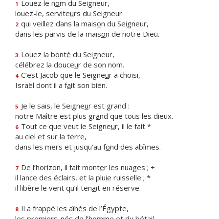
Louez le n
o
m du Seigneur,
1
louez-le, servite
u
rs du Seigneur
qui veillez dans la mais
o
n du Seigneur,
2
dans les parvis de la mais
o
n de notre Dieu.
Louez la bont
é
du Seigneur,
3
célébrez la douce
u
r de son nom.
C’est Jacob que le Seigne
u
r a choisi,
4
Israël dont il a f
a
it son bien.
Je le sais, le Seigne
u
r est grand :
5
notre Maître est plus gr
a
nd que tous les dieux.
Tout ce que veut le Seigne
u
r, il le fait *
6
au ciel et sur la terre,
dans les mers et jusqu’au f
o
nd des abîmes.
De l’horizon, il fait mont
e
r les nuages ; +
7
il lance des éclairs, et la plu
i
e ruisselle ; *
il libère le vent qu’il ten
a
it en réserve.
Il a frappé les aîn
é
s de l’Égypte,
8
les premiers-nés de l’h
o
mme et du bétail.