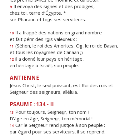
Il envoya des signes et des prodiges,
9
chez toi, t
e
rre d’Égypte, *
sur Pharaon et to
u
s ses serviteurs.
Il a frappé des nati
o
ns en grand nombre
10
et fait périr des r
o
is valeureux :
(Séhon, le roi des Amorites, Og, le r
o
i de Basan,
11
et tous les roya
u
mes de Canaan ;)
il a donné leur pays en héritage,
12
en héritage à Israël, son peuple.
ANTIENNE
Jésus Christ, le seul puissant, est Roi des rois et
Seigneur des seigneurs, alléluia.
PSAUME : 134 - II
Pour toujours, Seigne
u
r, ton nom !
13
D’âge en âge, Seigne
u
r, ton mémorial !
Car le Seigneur rend just
i
ce à son peuple :
14
par égard pour ses servite
u
rs, il se reprend.