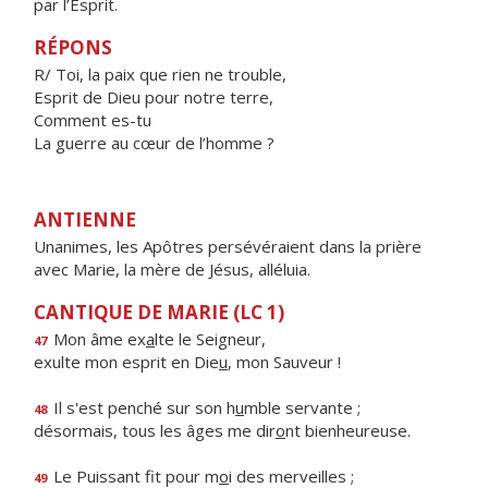
par l’Esprit.
RÉPONS
R/ Toi, la paix que rien ne trouble,
Esprit de Dieu pour notre terre,
Comment es-tu
La guerre au cœur de l’homme ?
ANTIENNE
Unanimes, les Apôtres persévéraient dans la prière
avec Marie, la mère de Jésus, alléluia.
CANTIQUE DE MARIE (LC 1)
Mon âme ex
a
lte le Seigneur,
47
exulte mon esprit en Die
u
, mon Sauveur !
Il s'est penché sur son h
u
mble servante ;
48
désormais, tous les âges me dir
o
nt bienheureuse.
Le Puissant fit pour m
o
i des merveilles ;
49