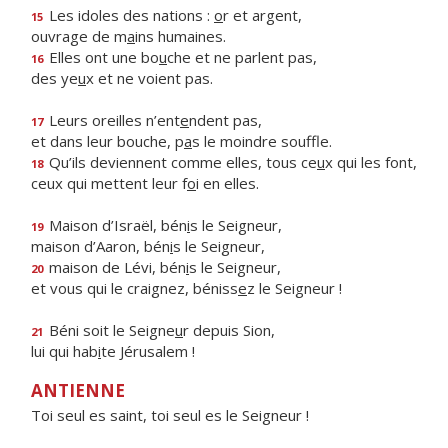
Les idoles des nations :
o
r et argent,
15
ouvrage de m
a
ins humaines.
Elles ont une bo
u
che et ne parlent pas,
16
des ye
u
x et ne voient pas.
Leurs oreilles n’ent
e
ndent pas,
17
et dans leur bouche, p
a
s le moindre souffle.
Qu’ils deviennent comme elles, tous ce
u
x qui les font,
18
ceux qui mettent leur f
o
i en elles.
Maison d’Israël, bén
i
s le Seigneur,
19
maison d’Aaron, bén
i
s le Seigneur,
maison de Lévi, bén
i
s le Seigneur,
20
et vous qui le craignez, béniss
e
z le Seigneur !
Béni soit le Seigne
u
r depuis Sion,
21
lui qui hab
i
te Jérusalem !
ANTIENNE
Toi seul es saint, toi seul es le Seigneur !