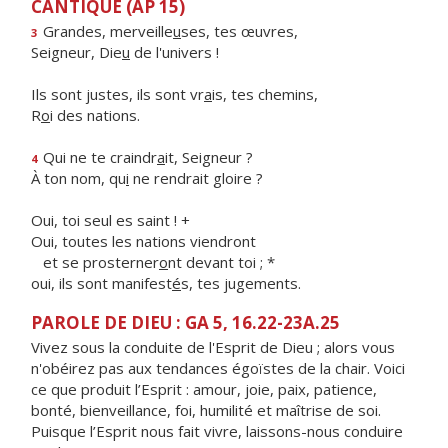
CANTIQUE (AP 15)
Grandes, merveille
u
ses, tes œuvres,
3
Seigneur, Die
u
de l'univers !
Ils sont justes, ils sont vr
a
is, tes chemins,
R
o
i des nations.
Qui ne te craindr
a
it, Seigneur ?
4
À ton nom, qu
i
ne rendrait gloire ?
Oui, toi seul es saint ! +
Oui, toutes les nations viendront
et se prosterner
o
nt devant toi ; *
oui, ils sont manifest
é
s, tes jugements.
PAROLE DE DIEU : GA 5, 16.22-23A.25
Vivez sous la conduite de l'Esprit de Dieu ; alors vous
n'obéirez pas aux tendances égoïstes de la chair. Voici
ce que produit l’Esprit : amour, joie, paix, patience,
bonté, bienveillance, foi, humilité et maîtrise de soi.
Puisque l’Esprit nous fait vivre, laissons-nous conduire