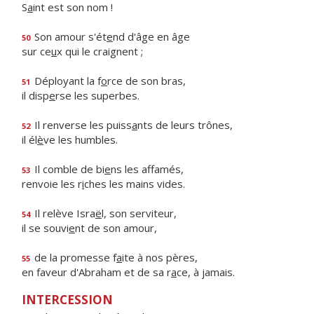
S
a
int est son nom !
Son amour s'ét
e
nd d'âge en âge
50
sur ce
u
x qui le craignent ;
Déployant la f
o
rce de son bras,
51
il disp
e
rse les superbes.
Il renverse les puiss
a
nts de leurs trônes,
52
il él
è
ve les humbles.
Il comble de bi
e
ns les affamés,
53
renvoie les r
i
ches les mains vides.
Il relève Isra
ë
l, son serviteur,
54
il se souvi
e
nt de son amour,
de la promesse f
a
ite à nos pères,
55
en faveur d'Abraham et de sa r
a
ce, à jamais.
INTERCESSION