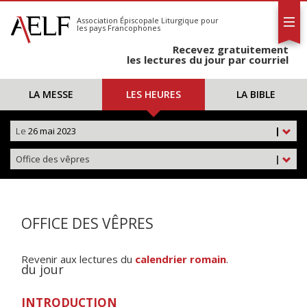
L'AELF
S'abonner
Association Épiscopale Liturgique
pour
les pays Francophones
Calendrier
Recevez gratuitement
Contact
les lectures du jour par courriel
LA MESSE
LES HEURES
LA BIBLE
Le
26 mai 2023
|
Office des vêpres
|
OFFICE DES VÊPRES
Revenir aux lectures du
calendrier romain
.
du jour
INTRODUCTION