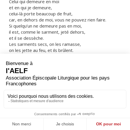
Celui qui demeure en moi
et en qui je demeure,
celui-là porte beaucoup de fruit,
car, en dehors de moi, vous ne pouvez rien faire.
Si quelqu’un ne demeure pas en moi,
il est, comme le sarment, jeté dehors,
et il se dessèche.
Les sarments secs, on les ramasse,
on les jette au feu, et ils brûlent.
Si vous demeurez en moi,
et que mes paroles demeurent en vous,
demandez tout ce que vous voulez,
et cela se réalisera pour vous.
Ce qui fait la gloire de mon Père,
c’est que vous portiez beaucoup de fruit
et que vous soyez pour moi des disciples. »
– Acclamons la Parole de Dieu.