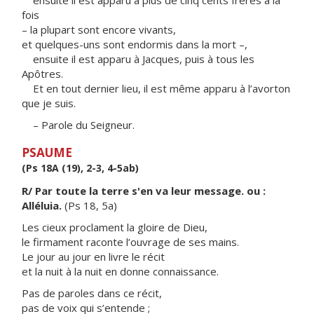
ensuite il est apparu à plus de cinq cents frères à la
fois
– la plupart sont encore vivants,
et quelques-uns sont endormis dans la mort –,
ensuite il est apparu à Jacques, puis à tous les
Apôtres.
Et en tout dernier lieu, il est même apparu à l’avorton
que je suis.
– Parole du Seigneur.
PSAUME
(Ps 18A (19), 2-3, 4-5ab)
R/ Par toute la terre s'en va leur message. ou :
Alléluia.
(Ps 18, 5a)
Les cieux proclament la gloire de Dieu,
le firmament raconte l’ouvrage de ses mains.
Le jour au jour en livre le récit
et la nuit à la nuit en donne connaissance.
Pas de paroles dans ce récit,
pas de voix qui s’entende ;