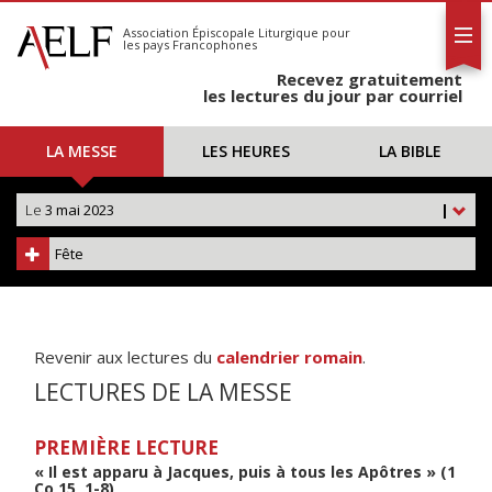
L'AELF
S'abonner
Association Épiscopale Liturgique
pour
les pays Francophones
Calendrier
Recevez gratuitement
Contact
les lectures du jour par courriel
LA MESSE
LES HEURES
LA BIBLE
Le
3 mai 2023
|
Fête
Revenir aux lectures du
calendrier romain
.
LECTURES DE LA MESSE
PREMIÈRE LECTURE
« Il est apparu à Jacques, puis à tous les Apôtres » (1
Co 15, 1-8)