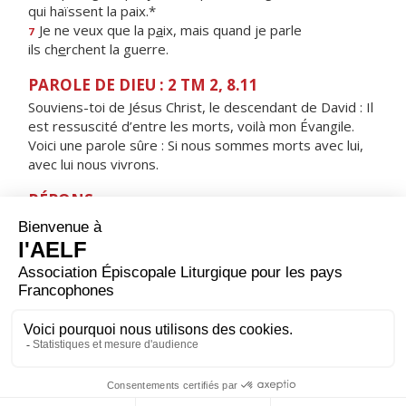
qui haïssent la paix.*
Je ne veux que la p
a
ix, mais quand je parle
7
ils ch
e
rchent la guerre.
PAROLE DE DIEU : 2 TM 2, 8.11
Souviens-toi de Jésus Christ, le descendant de David : Il
est ressuscité d’entre les morts, voilà mon Évangile.
Voici une parole sûre : Si nous sommes morts avec lui,
avec lui nous vivrons.
RÉPONS
V/
Reste avec nous, Seigneur, alléluia,
le soir approche, alléluia.
ORAISON
Dieu qui as relevé le monde par les abaissements de
ton Fils, donne à tes fidèles une joie sainte ; tu les as
tirés de l’esclavage du péché, fais-leur connaître le
bonheur impérissable.