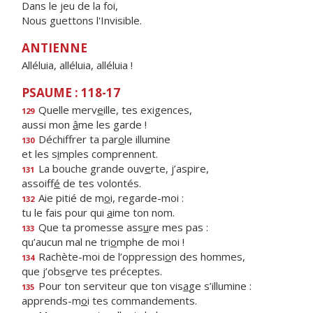
Dans le jeu de la foi,
Nous guettons l'Invisible.
ANTIENNE
Alléluia, alléluia, alléluia !
PSAUME : 118-17
Quelle merv
e
ille, tes exigences,
129
aussi mon
â
me les garde !
Déchiffrer ta par
o
le illumine
130
et les s
i
mples comprennent.
La bouche grande ouv
e
rte, j’aspire,
131
assoiff
é
de tes volontés.
Aie pitié de m
o
i, regarde-moi :
132
tu le fais pour qui
a
ime ton nom.
Que ta promesse ass
u
re mes pas :
133
qu’aucun mal ne tri
o
mphe de moi !
Rachète-moi de l’oppressi
o
n des hommes,
134
que j’obs
e
rve tes préceptes.
Pour ton serviteur que ton vis
a
ge s’illumine :
135
apprends-m
o
i tes commandements.