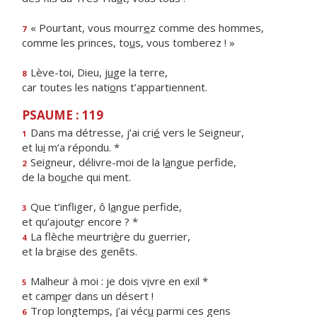
« Pourtant, vous mourr
e
z comme des hommes,
7
comme les princes, to
u
s, vous tomberez ! »
Lève-toi, Dieu, j
u
ge la terre,
8
car toutes les nati
o
ns t’appartiennent.
PSAUME : 119
Dans ma détresse, j’ai cri
é
vers le Seigneur,
1
et lu
i
m’a répondu. *
Seigneur, délivre-moi de la l
a
ngue perfide,
2
de la bo
u
che qui ment.
Que t’infliger, ô l
a
ngue perfide,
3
et qu’ajout
e
r encore ? *
La flèche meurtri
è
re du guerrier,
4
et la br
a
ise des genêts.
Malheur à moi : je dois v
i
vre en exil *
5
et camp
e
r dans un désert !
Trop longtemps, j’ai véc
u
parmi ces gens
6