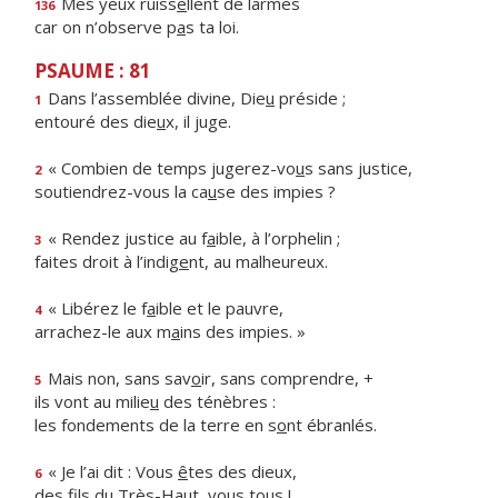
Mes yeux ruiss
e
llent de larmes
136
car on n’observe p
a
s ta loi.
PSAUME : 81
Dans l’assemblée divine, Die
u
préside ;
1
entouré des die
u
x, il juge.
« Combien de temps jugerez-vo
u
s sans justice,
2
soutiendrez-vous la ca
u
se des impies ?
« Rendez justice au f
a
ible, à l’orphelin ;
3
faites droit à l’indig
e
nt, au malheureux.
« Libérez le f
a
ible et le pauvre,
4
arrachez-le aux m
a
ins des impies. »
Mais non, sans sav
o
ir, sans comprendre, +
5
ils vont au milie
u
des ténèbres :
les fondements de la terre en s
o
nt ébranlés.
« Je l’ai dit : Vous
ê
tes des dieux,
6
des fils du Très-Ha
u
t, vous tous !