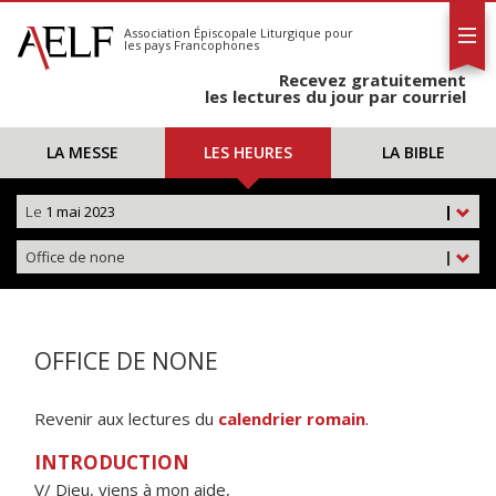
L'AELF
S'abonner
Association Épiscopale Liturgique
pour
les pays Francophones
Calendrier
Recevez gratuitement
Contact
les lectures du jour par courriel
LA MESSE
LES HEURES
LA BIBLE
Le
1 mai 2023
|
Office de none
|
OFFICE DE NONE
Revenir aux lectures du
calendrier romain
.
INTRODUCTION
V/ Dieu, viens à mon aide,