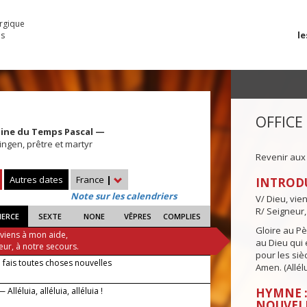
urgique
le
es
OFFICE
aine du Temps Pascal —
ingen, prêtre et martyr
Revenir aux
Autres dates
France
|
INTROD
Note sur les calendriers
V/ Dieu, vie
R/ Seigneur,
IERCE
SEXTE
NONE
VÊPRES
COMPLIES
Gloire au Pèr
 viens à mon aide,
au Dieu qui e
eur, à notre secours.
pour les siè
 fais toutes choses nouvelles
Amen. (Allélu
Alléluia, alléluia, alléluia !
HYMNE :
NOUVEL