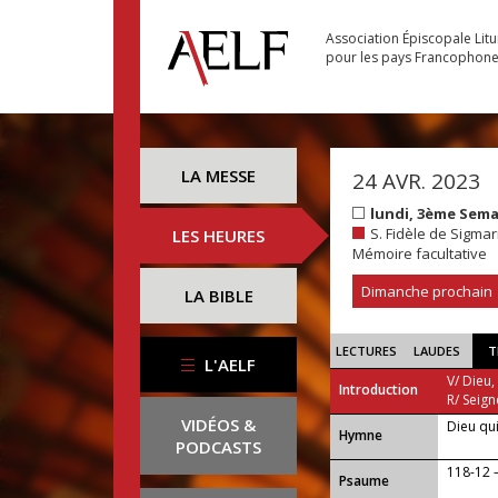
Association Épiscopale Lit
pour les pays Francophon
LA MESSE
24 AVR. 2023
lundi, 3ème Sem
S. Fidèle de Sigmar
LES HEURES
Mémoire facultative
Dimanche prochain
LA BIBLE
LECTURES
LAUDES
T
L'AELF
V/ Dieu,
Introduction
R/ Seign
VIDÉOS &
Dieu qui
...
Hymne
PODCASTS
118-12 — 
Psaume