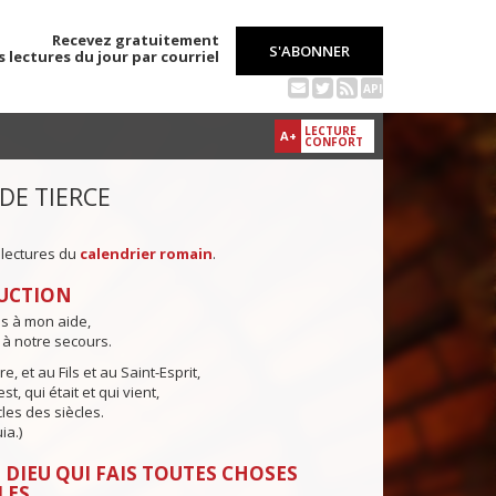
Recevez gratuitement
S'ABONNER
s lectures du jour par courriel
API
LECTURE
A+
CONFORT
 DE TIERCE
 lectures du
calendrier romain
.
UCTION
ns à mon aide,
 à notre secours.
e, et au Fils et au Saint-Esprit,
st, qui était et qui vient,
cles des siècles.
ia.)
 DIEU QUI FAIS TOUTES CHOSES
LES