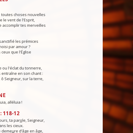
s toutes choses nouvelles
le vent de l'Esprit,
 accomplir tes merveilles
sanctifié les prémices
hoisi par amour ?
 ceux que l'Église
e ou l'éclat du tonnerre,
s entraîne en son chant :
, ô Seigneur, sur la terre,
NE
uia, alléluia !
 118-12
urs, ta par
o
le, Seigneur,
ns les cieux.
té deme
u
re d’âge en âge,