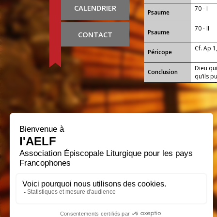
CALENDRIER
70 - I
Psaume
70 - II
Psaume
CONTACT
Cf. Ap 1
Péricope
Dieu qui
Conclusion
qu’ils p
qui se d
nom et d