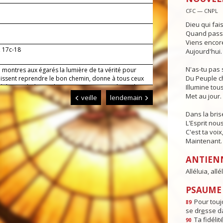
CFC — CNPL
Dieu qui fai
Quand passe 
Viens encore
, 17c-18
Aujourd'hui.
N'as-tu pas 
 montres aux égarés la lumière de ta vérité pour
Du Peuple c
uissent reprendre le bon che­min, donne à tous ceux
éclarent chrétiens de rejeter ce qui est indigne de ce
Illumine tous
e rechercher ce qui lui fait honneur.
Met au jour.
veille
lendemain
Dans la bris
L'Esprit nou
C'est ta voix
Maintenant.
ANTIEN
Alléluia, allél
PSAUME :
Pour toujo
89
se dr
e
sse da
Ta fidéli
90