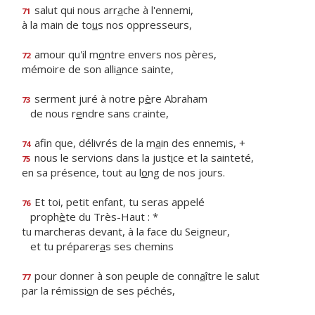
salut qui nous arr
a
che à l'ennemi,
71
à la main de to
u
s nos oppresseurs,
amour qu'il m
o
ntre envers nos pères,
72
mémoire de son alli
a
nce sainte,
serment juré à notre p
è
re Abraham
73
de nous r
e
ndre sans crainte,
afin que, délivrés de la m
a
in des ennemis, +
74
nous le servions dans la just
i
ce et la sainteté,
75
en sa présence, tout au l
o
ng de nos jours.
Et toi, petit enfant, tu seras appelé
76
proph
è
te du Très-Haut : *
tu marcheras devant, à la face du Seigneur,
et tu préparer
a
s ses chemins
pour donner à son peuple de conn
a
ître le salut
77
par la rémissi
o
n de ses péchés,