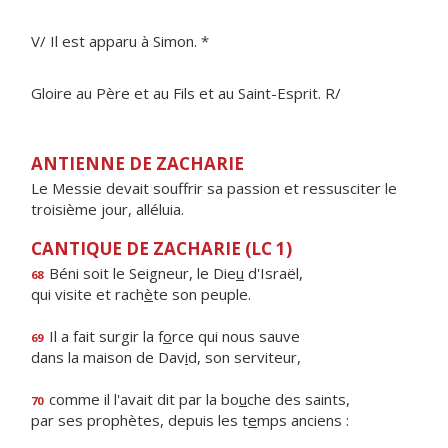
V/ Il est apparu à Simon. *
Gloire au Père et au Fils et au Saint-Esprit. R/
ANTIENNE DE ZACHARIE
Le Messie devait souffrir sa passion et ressusciter le
troisième jour, alléluia.
CANTIQUE DE ZACHARIE (LC 1)
Béni soit le Seigneur, le Die
u
d'Israël,
68
qui visite et rach
è
te son peuple.
Il a fait surgir la f
o
rce qui nous sauve
69
dans la maison de Dav
i
d, son serviteur,
comme il l'avait dit par la bo
u
che des saints,
70
par ses prophètes, depuis les t
e
mps anciens :