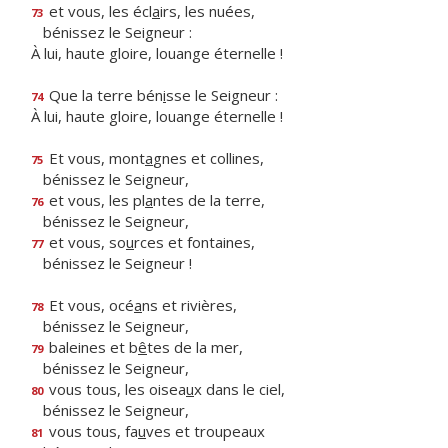
et vous, les écl
a
irs, les nuées,
73
bénissez le Seigneur :
À lui, haute gloire, louange éternelle !
Que la terre bén
i
sse le Seigneur :
74
À lui, haute gloire, louange éternelle !
Et vous, mont
a
gnes et collines,
75
bénissez le Seigneur,
et vous, les pl
a
ntes de la terre,
76
bénissez le Seigneur,
et vous, so
u
rces et fontaines,
77
bénissez le Seigneur !
Et vous, océ
a
ns et rivières,
78
bénissez le Seigneur,
baleines et b
ê
tes de la mer,
79
bénissez le Seigneur,
vous tous, les oisea
u
x dans le ciel,
80
bénissez le Seigneur,
vous tous, fa
u
ves et troupeaux
81