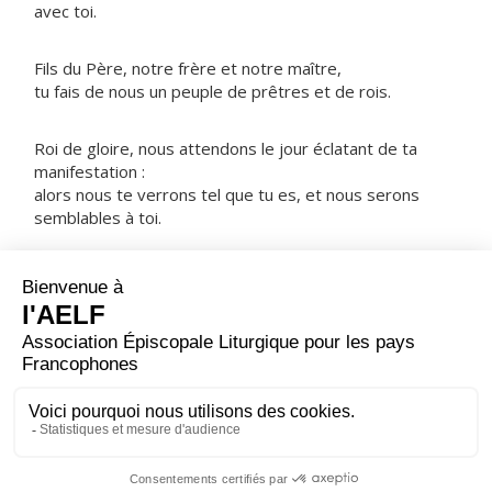
avec toi.
Fils du Père, notre frère et notre maître,
tu fais de nous un peuple de prêtres et de rois.
Roi de gloire, nous attendons le jour éclatant de ta
manifestation :
alors nous te verrons tel que tu es, et nous serons
semblables à toi.
NOTRE PÈRE
ORAISON
Garde à ton peuple sa joie, Seigneur, toi qui refais ses
forces et sa jeunesse ; tu nous as rendu la dignité de
fils de Dieu, affermis-nous dans l’espérance de la
résurrection.