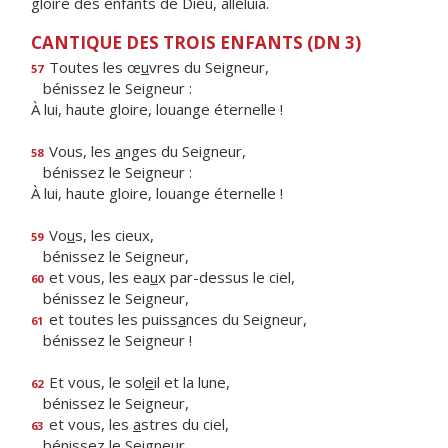
gloire des enfants de Dieu, alléluia.
CANTIQUE DES TROIS ENFANTS (DN 3)
Toutes les œ
u
vres du Seigneur,
57
bénissez le Seigneur :
À lui, haute gloire, louange éternelle !
Vous, les
a
nges du Seigneur,
58
bénissez le Seigneur :
À lui, haute gloire, louange éternelle !
Vo
u
s, les cieux,
59
bénissez le Seigneur,
et vous, les ea
u
x par-dessus le ciel,
60
bénissez le Seigneur,
et toutes les puiss
a
nces du Seigneur,
61
bénissez le Seigneur !
Et vous, le sol
e
il et la lune,
62
bénissez le Seigneur,
et vous, les
a
stres du ciel,
63
bénissez le Seigneur,