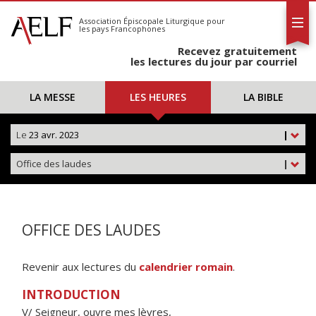
L'AELF
S'abonner
Association Épiscopale Liturgique
pour
les pays Francophones
Calendrier
Recevez gratuitement
Contact
les lectures du jour par courriel
LA MESSE
LES HEURES
LA BIBLE
Le
23 avr. 2023
|
Office des laudes
|
OFFICE DES LAUDES
Revenir aux lectures du
calendrier romain
.
INTRODUCTION
V/ Seigneur, ouvre mes lèvres,