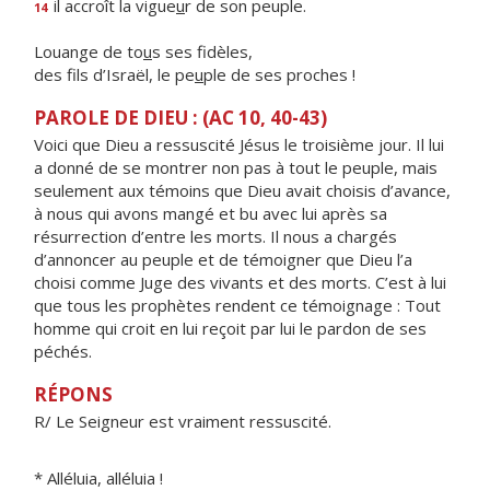
il accroît la vigue
u
r de son peuple.
14
Louange de to
u
s ses fidèles,
des fils d’Israël, le pe
u
ple de ses proches !
PAROLE DE DIEU : (AC 10, 40-43)
Voici que Dieu a ressuscité Jésus le troisième jour. Il lui
a donné de se montrer non pas à tout le peuple, mais
seulement aux témoins que Dieu avait choisis d’avance,
à nous qui avons mangé et bu avec lui après sa
résurrection d’entre les morts. Il nous a chargés
d’annoncer au peuple et de témoigner que Dieu l’a
choisi comme Juge des vivants et des morts. C’est à lui
que tous les prophètes rendent ce témoignage : Tout
homme qui croit en lui reçoit par lui le pardon de ses
péchés.
RÉPONS
R/ Le Seigneur est vraiment ressuscité.
* Alléluia, alléluia !