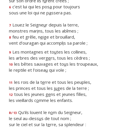
sur son ordre ils f
u
rent créés ;
c’est lui qui les pos
a
pour toujours
6
sous une loi qui ne p
a
ssera pas.
Louez le Seigne
u
r depuis la terre,
7
monstres mar
i
ns, tous les abîmes ;
feu et grêle, n
e
ige et brouillard,
8
vent d’ouragan qui accompl
i
s sa parole ;
Les montagnes et to
u
tes les collines,
9
les arbres des verg
e
rs, tous les cèdres ;
les bêtes sauvages et to
u
s les troupeaux,
10
le reptile et l’oisea
u
qui vole ;
les rois de la t
e
rre et tous les peuples,
11
les princes et tous les j
u
ges de la terre ;
tous les jeunes g
e
ns et jeunes filles,
12
les vieillards c
o
mme les enfants.
Qu’ils louent le n
o
m du Seigneur,
R/
13
le seul au-dess
u
s de tout nom ;
sur le ciel et sur la t
e
rre, sa splendeur :