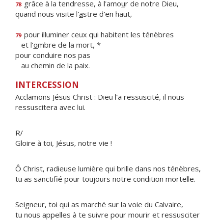
grâce à la tendresse, à l'amo
u
r de notre Dieu,
78
quand nous visite l'
a
stre d'en haut,
pour illuminer ceux qui habitent les ténèbres
79
et l'
o
mbre de la mort, *
pour conduire nos pas
au chem
i
n de la paix.
INTERCESSION
Acclamons Jésus Christ : Dieu l’a ressuscité, il nous
ressuscitera avec lui.
R/
Gloire à toi, Jésus, notre vie !
Ô Christ, radieuse lumière qui brille dans nos ténèbres,
tu as sanctifié pour toujours notre condition mortelle.
Seigneur, toi qui as marché sur la voie du Calvaire,
tu nous appelles à te suivre pour mourir et ressusciter