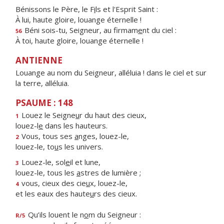
Bénissons le Père, le F
i
ls et l'Esprit Saint :
À lui, haute gloire, louange éternelle !
Béni sois-tu, Seigneur, au firmam
e
nt du ciel :
56
À toi, haute gloire, louange éternelle !
ANTIENNE
Louange au nom du Seigneur, alléluia ! dans le ciel et sur
la terre, alléluia.
PSAUME : 148
Louez le Seigne
u
r du haut des cieux,
1
louez-l
e
dans les hauteurs.
Vous, tous ses
a
nges, louez-le,
2
louez-le, to
u
s les univers.
Louez-le, sol
e
il et lune,
3
louez-le, tous les
a
stres de lumière ;
vous, cieux des cie
u
x, louez-le,
4
et les eaux des haute
u
rs des cieux.
Qu’ils louent le n
o
m du Seigneur :
R/5