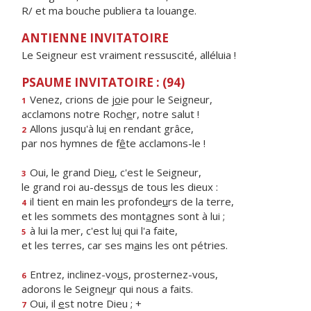
R/ et ma bouche publiera ta louange.
ANTIENNE INVITATOIRE
Le Seigneur est vraiment ressuscité, alléluia !
PSAUME INVITATOIRE : (94)
Venez, crions de j
o
ie pour le Seigneur,
1
acclamons notre Roch
e
r, notre salut !
Allons jusqu'à lu
i
en rendant grâce,
2
par nos hymnes de f
ê
te acclamons-le !
Oui, le grand Die
u
, c'est le Seigneur,
3
le grand roi au-dess
u
s de tous les dieux :
il tient en main les profonde
u
rs de la terre,
4
et les sommets des mont
a
gnes sont à lui ;
à lui la mer, c'est lu
i
qui l'a faite,
5
et les terres, car ses m
a
ins les ont pétries.
Entrez, inclinez-vo
u
s, prosternez-vous,
6
adorons le Seigne
u
r qui nous a faits.
Oui, il
e
st notre Dieu ; +
7