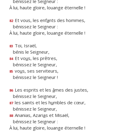
bénissez le Seigneur :
À lui, haute gloire, louange éternelle !
Et vous, les enf
a
nts des hommes,
82
bénissez le Seigneur :
À lui, haute gloire, louange éternelle !
Toi, Israël,
83
bénis le Seigneur,
Et vo
u
s, les prêtres,
84
bénissez le Seigneur,
vo
u
s, ses serviteurs,
85
bénissez le Seigneur !
Les esprits et les
â
mes des justes,
86
bénissez le Seigneur,
les saints et les h
u
mbles de cœur,
87
bénissez le Seigneur,
Ananias, Azari
a
s et Misaël,
88
bénissez le Seigneur :
À lui, haute gloire, louange éternelle !