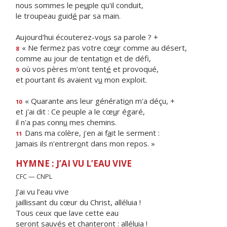
nous sommes le pe
u
ple qu'il conduit,
le troupeau guid
é
par sa main.
Aujourd'hui écouterez-vo
u
s sa parole ? +
« Ne fermez pas votre cœ
u
r comme au désert,
8
comme au jour de tentati
o
n et de défi,
où vos pères m'ont tent
é
et provoqué,
9
et pourtant ils avaient v
u
mon exploit.
« Quarante ans leur générati
o
n m'a déçu, +
10
et j'ai dit : Ce peuple a le cœ
u
r égaré,
il n'a pas conn
u
mes chemins.
Dans ma colère, j'en ai f
a
it le serment :
11
Jamais ils n'entrer
o
nt dans mon repos. »
HYMNE : J’AI VU L’EAU VIVE
CFC — CNPL
J’ai vu l’eau vive
jaillissant du cœur du Christ, alléluia !
Tous ceux que lave cette eau
seront sauvés et chanteront : alléluia !