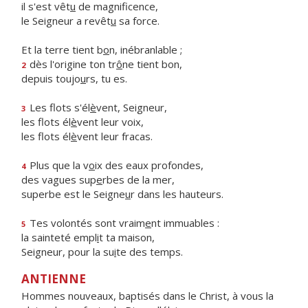
il s'est vêt
u
de magnificence,
le Seigneur a revêt
u
sa force.
Et la terre tient b
o
n, inébranlable ;
dès l'origine ton tr
ô
ne tient bon,
2
depuis toujo
u
rs, tu es.
Les flots s'él
è
vent, Seigneur,
3
les flots él
è
vent leur voix,
les flots él
è
vent leur fracas.
Plus que la v
o
ix des eaux profondes,
4
des vagues sup
e
rbes de la mer,
superbe est le Seigne
u
r dans les hauteurs.
Tes volontés sont vraim
e
nt immuables :
5
la sainteté empl
i
t ta maison,
Seigneur, pour la su
i
te des temps.
ANTIENNE
Hommes nouveaux, baptisés dans le Christ, à vous la