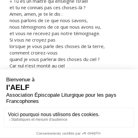
« Tu es un maître qui enseigne Israël
et tu ne connais pas ces choses-là ?
Amen, amen, je te le dis :
nous parlons de ce que nous savons,
nous témoignons de ce que nous avons vu,
et vous ne recevez pas notre témoignage.
Si vous ne croyez pas
lorsque je vous parle des choses de la terre,
comment croirez-vous
quand je vous parlerai des choses du ciel ?
Car nul n’est monté au ciel
sinon celui qui est descendu du ciel,
le Fils de l’homme.
De même que le serpent de bronze
fut élevé par Moïse dans le désert,
ainsi faut-il que le Fils de l’homme soit élevé,
afin qu’en lui tout homme qui croit
ait la vie éternelle. »
– Acclamons la Parole de Dieu.