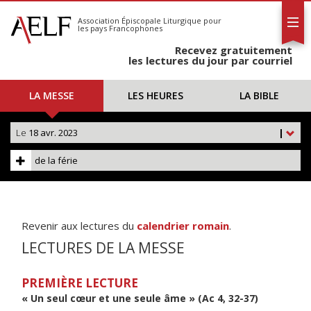
L'AELF
S'abonner
Association Épiscopale Liturgique
pour
les pays Francophones
Calendrier
Recevez gratuitement
Contact
les lectures du jour par courriel
LA MESSE
LES HEURES
LA BIBLE
Le
18 avr. 2023
|
de la férie
Revenir aux lectures du
calendrier romain
.
LECTURES DE LA MESSE
PREMIÈRE LECTURE
« Un seul cœur et une seule âme » (Ac 4, 32-37)