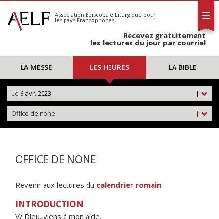
L'AELF
S'abonner
Association Épiscopale Liturgique
pour
les pays Francophones
Calendrier
Recevez gratuitement
Contact
les lectures du jour par courriel
LA MESSE
LES HEURES
LA BIBLE
Le
6 avr. 2023
|
Office de none
|
OFFICE DE NONE
Revenir aux lectures du
calendrier romain
.
INTRODUCTION
V/ Dieu, viens à mon aide,