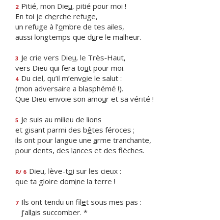
Pitié, mon Die
u
, pitié pour moi !
2
En toi je ch
e
rche refuge,
un refuge à l’
o
mbre de tes ailes,
aussi longtemps que d
u
re le malheur.
Je crie vers Die
u
, le Très-Haut,
3
vers Dieu qui fera to
u
t pour moi.
Du ciel, qu’il m’env
o
ie le salut :
4
(mon adversaire a blasphémé !).
Que Dieu envoie son amo
u
r et sa vérité !
Je suis au milie
u
de lions
5
et gisant parmi des b
ê
tes féroces ;
ils ont pour langue une
a
rme tranchante,
pour dents, des l
a
nces et des flèches.
Dieu, lève-t
o
i sur les cieux :
R/ 6
que ta gloire dom
i
ne la terre !
Ils ont tendu un fil
e
t sous mes pas :
7
j’all
a
is succomber. *