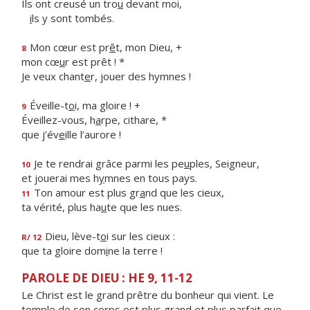
Ils ont creusé un tro
u
devant moi,
i
ls y sont tombés.
Mon cœur est pr
ê
t, mon Dieu, +
8
mon cœ
u
r est prêt ! *
Je veux chant
e
r, jouer des hymnes !
Éveille-t
o
i, ma gloire ! +
9
Éveillez-vous, h
a
rpe, cithare, *
que j’év
e
ille l’aurore !
Je te rendrai grâce parmi les pe
u
ples, Seigneur,
10
et jouerai mes h
y
mnes en tous pays.
Ton amour est plus gr
a
nd que les cieux,
11
ta vérité, plus ha
u
te que les nues.
Dieu, lève-t
o
i sur les cieux :
R/ 12
que ta gloire dom
i
ne la terre !
PAROLE DE DIEU : HE 9, 11-12
Le Christ est le grand prêtre du bonheur qui vient. Le
temple de son corps est plus grand et plus parfait que