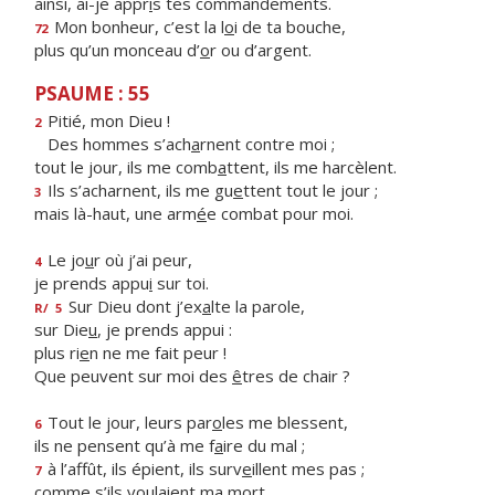
ainsi, ai-je appr
i
s tes commandements.
Mon bonheur, c’est la l
o
i de ta bouche,
72
plus qu’un monceau d’
o
r ou d’argent.
PSAUME : 55
Pitié, mon Dieu !
2
Des hommes s’ach
a
rnent contre moi ;
tout le jour, ils me comb
a
ttent, ils me harcèlent.
Ils s’acharnent, ils me gu
e
ttent tout le jour ;
3
mais là-haut, une arm
é
e combat pour moi.
Le jo
u
r où j’ai peur,
4
je prends appu
i
sur toi.
Sur Dieu dont j’ex
a
lte la parole,
R/
5
sur Die
u
, je prends appui :
plus ri
e
n ne me fait peur !
Que peuvent sur moi des
ê
tres de chair ?
Tout le jour, leurs par
o
les me blessent,
6
ils ne pensent qu’à me f
a
ire du mal ;
à l’affût, ils épient, ils surv
e
illent mes pas ;
7
comme s’ils voul
a
ient ma mort.