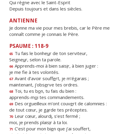
Qui règne avec le Saint-Esprit
Depuis toujours et dans les siècles.
ANTIENNE
Je donne ma vie pour mes brebis, car le Père me
connaît comme je connais le Père.
PSAUME : 118-9
Tu fais le bonhe
u
r de ton serviteur,
65
Seigne
u
r, selon ta parole.
Apprends-moi à bien sais
i
r, à bien juger :
66
je me f
e à tes volontés.
Avant d’avoir souff
e
rt, je m’égarais ;
67
maintenant, j’obs
e
rve tes ordres.
Toi, tu es b
o
n, tu fais du bien :
68
apprends-m
o
i tes commandements.
Des orgueilleux m’ont couv
e
rt de calomnies :
69
de tout cœur, je g
a
rde tes préceptes.
Leur cœur, alourd
i
, s’est fermé ;
70
moi, je prends plais
i
r à ta loi.
C’est pour mon bi
e
n que j’ai souffert,
71