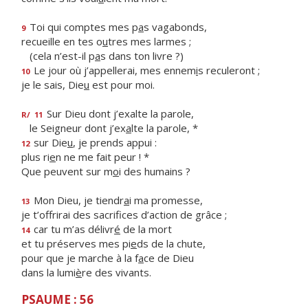
Toi qui comptes mes p
a
s vagabonds,
9
recueille en tes o
u
tres mes larmes ;
(cela n’est-il p
a
s dans ton livre ?)
Le jour où j’appellerai, mes ennem
i
s reculeront ;
10
je le sais, Die
u
est pour moi.
Sur Dieu dont j’exalte la parole,
R/
11
le Seigneur dont j’ex
a
lte la parole, *
sur Die
u
, je prends appui :
12
plus ri
e
n ne me fait peur ! *
Que peuvent sur m
o
i des humains ?
Mon Dieu, je tiendr
a
i ma promesse,
13
je t’offrirai des sacrif
ces d’action de grâce ;
car tu m’as délivr
é
de la mort
14
et tu préserves mes pi
e
ds de la chute,
pour que je marche à la f
a
ce de Dieu
dans la lumi
è
re des vivants.
PSAUME : 56