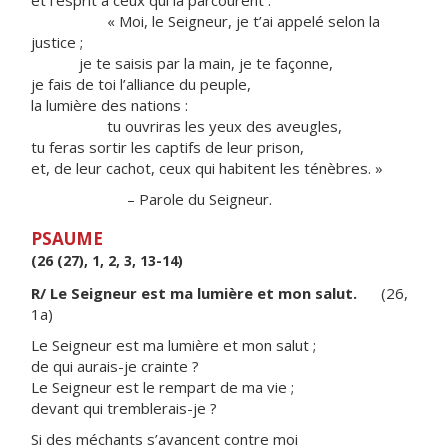
et l’esprit à ceux qui la parcourent :
« Moi, le Seigneur, je t’ai appelé selon la
justice ;
je te saisis par la main, je te façonne,
je fais de toi l’alliance du peuple,
la lumière des nations :
tu ouvriras les yeux des aveugles,
tu feras sortir les captifs de leur prison,
et, de leur cachot, ceux qui habitent les ténèbres. »
– Parole du Seigneur.
PSAUME
(26 (27), 1, 2, 3, 13-14)
R/ Le Seigneur est ma lumière et mon salut.
(26,
1a)
Le Seigneur est ma lumière et mon salut ;
de qui aurais-je crainte ?
Le Seigneur est le rempart de ma vie ;
devant qui tremblerais-je ?
Si des méchants s’avancent contre moi