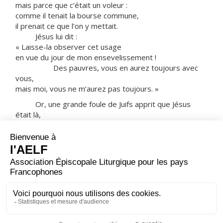
mais parce que c’était un voleur :
comme il tenait la bourse commune,
il prenait ce que l’on y mettait.
Jésus lui dit :
« Laisse-la observer cet usage
en vue du jour de mon ensevelissement !
Des pauvres, vous en aurez toujours avec
vous,
mais moi, vous ne m’aurez pas toujours. »
Or, une grande foule de Juifs apprit que Jésus
était là,
et ils arrivèrent, non seulement à cause de Jésus,
mais aussi pour voir ce Lazare
qu’il avait réveillé d’entre les morts.
Les grands prêtres décidèrent alors
de tuer aussi Lazare,
parce que beaucoup de Juifs, à cause de lui,
s’en allaient, et croyaient en Jésus.
– Acclamons la Parole de Dieu.