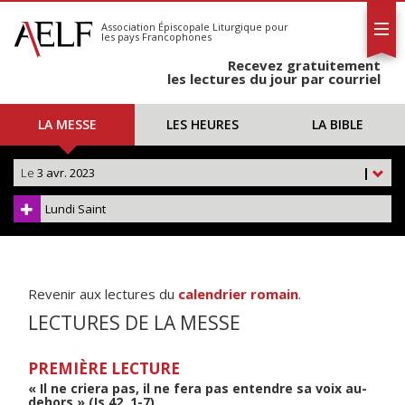
L'AELF
S'abonner
Association Épiscopale Liturgique
pour
les pays Francophones
Calendrier
Recevez gratuitement
Contact
les lectures du jour par courriel
LA MESSE
LES HEURES
LA BIBLE
Le
3 avr. 2023
|
Lundi Saint
Revenir aux lectures du
calendrier romain
.
LECTURES DE LA MESSE
PREMIÈRE LECTURE
« Il ne criera pas, il ne fera pas entendre sa voix au-
dehors » (Is 42, 1-7)