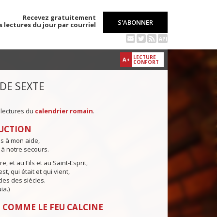
Recevez gratuitement
S'ABONNER
s lectures du jour par courriel
API
LECTURE
A+
CONFORT
 DE SEXTE
 lectures du
calendrier romain
.
UCTION
ns à mon aide,
 à notre secours.
e, et au Fils et au Saint-Esprit,
st, qui était et qui vient,
cles des siècles.
ia.)
 COMME LE FEU CALCINE