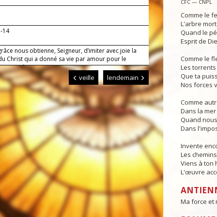
CFC — CNPL
Comme le fe
L'arbre mort
3-14
Quand le pé
Esprit de Die
râce nous obtienne, Seigneur, d’imiter avec joie la
Comme le fl
du Christ qui a donné sa vie par amour pour le
Lui qui règne.
Les torrents 
Que ta puis
veille
lendemain
Nos forces v
Comme autre
Dans la mer 
Quand nous 
Dans l'impos
Invente en
Les chemins 
Viens à ton
L'œuvre acco
ANTIEN
Ma force et 