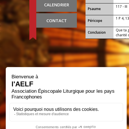
CALENDRIER
117 - III
Psaume
1 P 4, 1
CONTACT
Péricope
Que ta g
Conclusion
charité 
monde. 