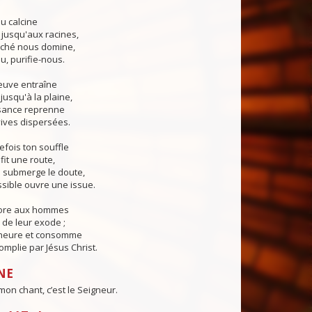
u calcine
 jusqu'aux racines,
ché nous domine,
u, purifie-nous.
euve entraîne
jusqu'à la plaine,
sance reprenne
ives dispersées.
fois ton souffle
fit une route,
submerge le doute,
sible ouvre une issue.
core aux hommes
de leur exode ;
 heure et consomme
mplie par Jésus Christ.
NE
mon chant, c’est le Seigneur.