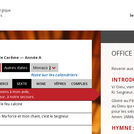
urgique
le
es
OFFICE
e Carême — Année A
Autres dates
Monaco
|
Revenir aux
Note sur les calendriers
INTROD
IERCE
SEXTE
NONE
VÊPRES
COMPLIES
V/ Dieu, vie
 viens à mon aide,
R/ Seigneur,
eur, à notre secours.
Gloire au Pèr
e feu calcine
au Dieu qui e
pour les siè
— Ma force et mon chant, c’est le Seigneur.
Amen. (Allélu
HYMNE :