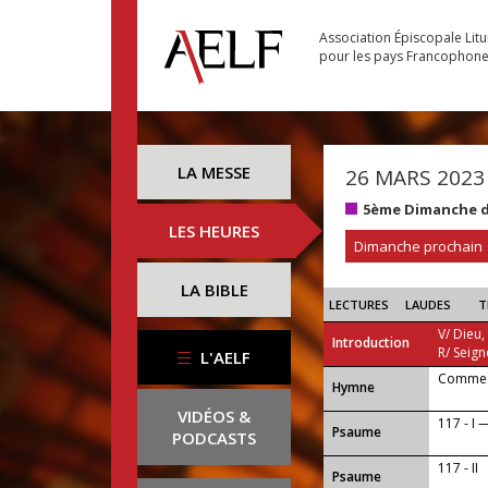
Association Épiscopale Lit
pour les pays Francophon
LA MESSE
26 MARS 2023
5ème Dimanche d
LES HEURES
Dimanche prochain
LA BIBLE
LECTURES
LAUDES
T
V/ Dieu,
Introduction
R/ Seign
L'AELF
Comme l
...
Hymne
VIDÉOS &
117 - I 
Psaume
PODCASTS
117 - II
Psaume