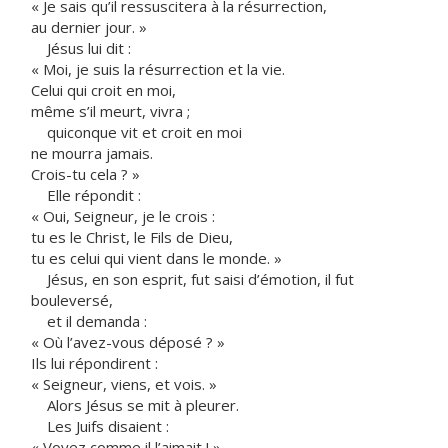
« Je sais qu’il ressuscitera à la résurrection,
au dernier jour. »
Jésus lui dit :
« Moi, je suis la résurrection et la vie.
Celui qui croit en moi,
même s’il meurt, vivra ;
quiconque vit et croit en moi
ne mourra jamais.
Crois-tu cela ? »
Elle répondit :
« Oui, Seigneur, je le crois :
tu es le Christ, le Fils de Dieu,
tu es celui qui vient dans le monde. »
Jésus, en son esprit, fut saisi d’émotion, il fut
bouleversé,
et il demanda :
« Où l’avez-vous déposé ? »
Ils lui répondirent :
« Seigneur, viens, et vois. »
Alors Jésus se mit à pleurer.
Les Juifs disaient :
« Voyez comme il l’aimait ! »