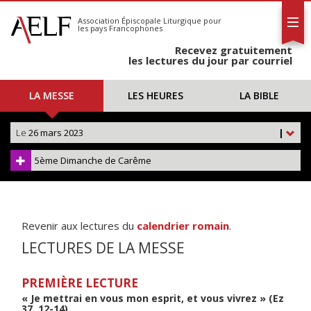
L'AELF
S'abonner
Association Épiscopale Liturgique
pour
les pays Francophones
Calendrier
Recevez gratuitement
Contact
les lectures du jour par courriel
LA MESSE
LES HEURES
LA BIBLE
Le
26 mars 2023
|
5ème Dimanche de Carême
Revenir aux lectures du
calendrier romain
.
LECTURES DE LA MESSE
PREMIÈRE LECTURE
« Je mettrai en vous mon esprit, et vous vivrez » (Ez
37, 12-14)