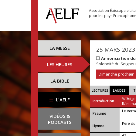
Association Épiscopale Lit
pour les pays Francophon
LA MESSE
25 MARS 2023
Annonciation du
Solennité du Seigneu
LES HEURES
Dimanche prochain
LA BIBLE
LECTURES
LAUDES
T
V/ Seign
L'AELF
Introduction
R/ et m
Le Verbe
Psaume
VIDÉOS &
PODCASTS
Père du
Hymne
62 —