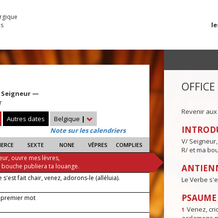
urgique
le
es
OFFICE
 Seigneur —
r
Revenir aux
Autres dates
Belgique
|
INTROD
Note sur les calendriers
V/ Seigneur,
IERCE
SEXTE
NONE
VÊPRES
COMPLIES
R/ et ma bou
eur, ouvre mes lèvres,
a bouche publiera ta louange.
ANTIENN
 s'est fait chair, venez, adorons-le (alléluia).
Le Verbe s'es
PSAUME I
 premier mot
Venez, crio
1