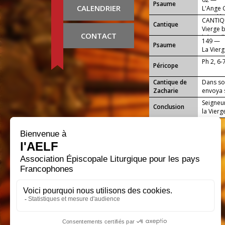
Psaume
CALENDRIER
L'Ange 
appelée 
CANTIQU
Cantique
Vierge b
CONTACT
béni (all
149 —
Psaume
La Vierg
Sauveur 
Ph 2, 6-
Péricope
Cantique de
Dans so
Zacharie
envoya s
Seigneur
Conclusion
la Vierg