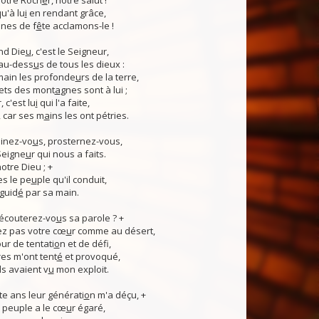
otre Roch
e
r, notre salut !
u'à lu
i
en rendant grâce,
nes de f
ê
te acclamons-le !
nd Die
u
, c'est le Seigneur,
 au-dess
u
s de tous les dieux :
 main les profonde
u
rs de la terre,
ets des mont
a
gnes sont à lui ;
, c'est lu
i
qui l'a faite,
, car ses m
a
ins les ont pétries.
linez-vo
u
s, prosternez-vous,
Seigne
u
r qui nous a faits.
notre Dieu ; +
s le pe
u
ple qu'il conduit,
guid
é
par sa main.
 écouterez-vo
u
s sa parole ? +
z pas votre cœ
u
r comme au désert,
r de tentati
o
n et de défi,
es m'ont tent
é
et provoqué,
ls avaient v
u
mon exploit.
e ans leur générati
o
n m'a déçu, +
 Ce peuple a le cœ
u
r égaré,