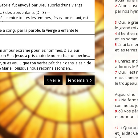
acclamons n
Gabriel fut envoyé par Dieu auprès d'une Vierge
Allons jusq
2
Marie (alléluia).
par nos hym
E des trois enfants (Dn 3) —
énie entre toutes les femmes, Jésus, ton enfant, est
Oui, le gra
éluia).
3
le grand roi
e a conçu par la parole, la Vierge a enfanté le
il tient en
4
(alléluia).
7
et les somm
à lui la mer
5
et les terres
n amour extrême pour les hommes, Dieu leur
on Fils : Jésus a pris chair de notre chair de péché...
Entrez, inc
6
, tu as voulu que ton Verbe prît chair dans le sein de
adorons le 
e Marie ; puisque nous reconnaissons en...
Oui, il
e
st 
7
nous somme
veille
lendemain
le troupeau 
Aujourd'hui
« Ne ferme
8
comme au jou
où vos pèr
9
et pourtant i
« Quarant
10
et j'ai dit :