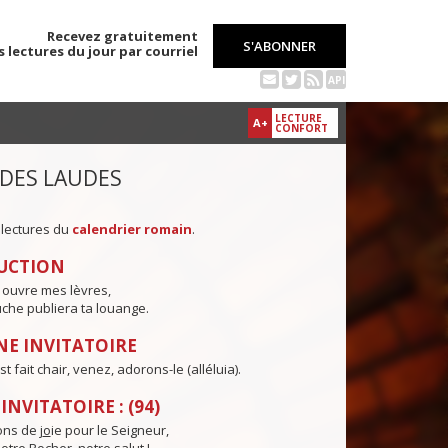
Recevez gratuitement
S'ABONNER
s lectures du jour par courriel
API
LECTURE
A+
CONFORT
 DES LAUDES
 lectures du
calendrier romain
.
UCTION
 ouvre mes lèvres,
che publiera ta louange.
E INVITATOIRE
t fait chair, venez, adorons-le (alléluia).
NVITATOIRE : (94)
ns de j
o
ie pour le Seigneur,