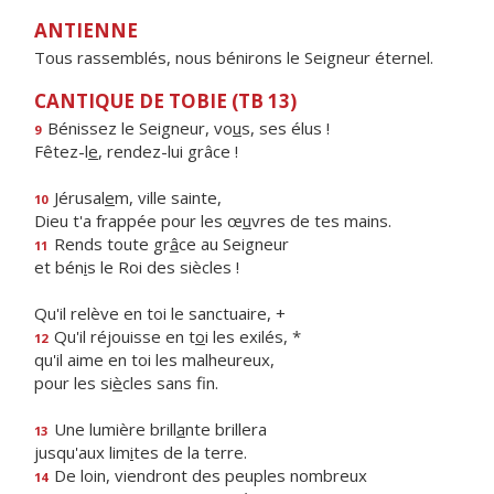
ANTIENNE
Tous rassemblés, nous bénirons le Seigneur éternel.
CANTIQUE DE TOBIE (TB 13)
Bénissez le Seigneur, vo
u
s, ses élus !
9
Fêtez-l
e
, rendez-lui grâce !
Jérusal
e
m, ville sainte,
10
Dieu t'a frappée pour les œ
u
vres de tes mains.
Rends toute gr
â
ce au Seigneur
11
et bén
i
s le Roi des siècles !
Qu'il relève en toi le sanctuaire, +
Qu'il réjouisse en t
o
i les exilés, *
12
qu'il aime en toi les malheureux,
pour les si
è
cles sans fin.
Une lumière brill
a
nte brillera
13
jusqu'aux lim
i
tes de la terre.
De loin, viendront des peuples nombreux
14