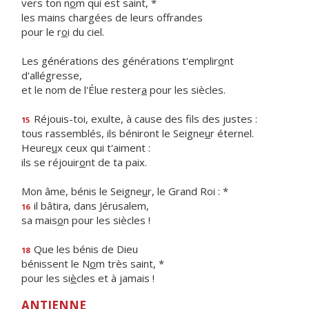
vers ton n
o
m qui est saint, *
les mains chargées de leurs offrandes
pour le r
o
i du ciel.
Les générations des générations t'emplir
o
nt
d'allégresse,
et le nom de l'Élue rester
a
pour les siècles.
Réjouis-toi, exulte, à cause des f
ls des justes :
15
tous rassemblés, ils béniront le Seigne
u
r éternel.
Heure
u
x ceux qui t'aiment :
ils se réjouir
o
nt de ta paix.
Mon âme, bénis le Seigne
u
r, le Grand Roi : *
il bâtira, dans Jérusalem,
16
sa mais
o
n pour les siècles !
Que les bénis de Dieu
18
bénissent le N
o
m très saint, *
pour les si
è
cles et à jamais !
ANTIENNE