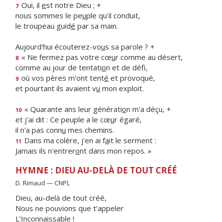
Oui, il
e
st notre Dieu ; +
7
nous sommes le pe
u
ple qu'il conduit,
le troupeau guid
é
par sa main.
Aujourd'hui écouterez-vo
u
s sa parole ? +
« Ne fermez pas votre cœ
u
r comme au désert,
8
comme au jour de tentati
o
n et de défi,
où vos pères m'ont tent
é
et provoqué,
9
et pourtant ils avaient v
u
mon exploit.
« Quarante ans leur générati
o
n m'a déçu, +
10
et j'ai dit : Ce peuple a le cœ
u
r égaré,
il n'a pas conn
u
mes chemins.
Dans ma colère, j'en ai f
a
it le serment :
11
Jamais ils n'entrer
o
nt dans mon repos. »
HYMNE : DIEU AU-DELÀ DE TOUT CRÉÉ
D. Rimaud — CNPL
Dieu, au-delà de tout créé,
Nous ne pouvions que t’appeler
L’Inconnaissable !