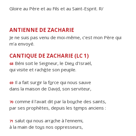
Gloire au Père et au Fils et au Saint-Esprit. R/
ANTIENNE DE ZACHARIE
Je ne suis pas venu de moi-même, c’est mon Père qui
m’a envoyé.
CANTIQUE DE ZACHARIE (LC 1)
Béni soit le Seigneur, le Die
u
d'Israël,
68
qui visite et rach
è
te son peuple.
Il a fait surgir la f
o
rce qui nous sauve
69
dans la maison de Dav
i
d, son serviteur,
comme il l'avait dit par la bo
u
che des saints,
70
par ses prophètes, depuis les t
e
mps anciens :
salut qui nous arr
a
che à l'ennemi,
71
à la main de to
u
s nos oppresseurs,