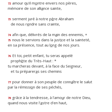
amour qu'il m
o
ntre envers nos pères,
72
mémoire de son alli
a
nce sainte,
serment juré à notre p
è
re Abraham
73
de nous r
e
ndre sans crainte,
afin que, délivrés de la m
a
in des ennemis, +
74
nous le servions dans la just
i
ce et la sainteté,
75
en sa présence, tout au l
o
ng de nos jours.
Et toi, petit enfant, tu seras appelé
76
proph
è
te du Très-Haut : *
tu marcheras devant, à la face du Seigneur,
et tu préparer
a
s ses chemins
pour donner à son peuple de conn
a
ître le salut
77
par la rémissi
o
n de ses péchés,
grâce à la tendresse, à l'amo
u
r de notre Dieu,
78
quand nous visite l'
a
stre d'en haut,