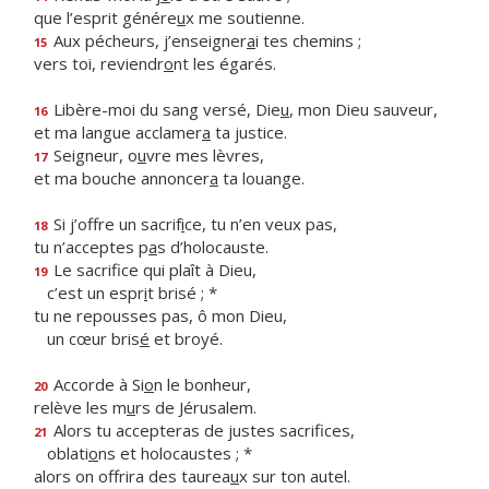
que l’esprit génére
u
x me soutienne.
Aux pécheurs, j’enseigner
a
i tes chemins ;
15
vers toi, reviendr
o
nt les égarés.
Libère-moi du sang versé, Die
u
, mon Dieu sauveur,
16
et ma langue acclamer
a
ta justice.
Seigneur, o
u
vre mes lèvres,
17
et ma bouche annoncer
a
ta louange.
Si j’offre un sacrif
i
ce, tu n’en veux pas,
18
tu n’acceptes p
a
s d’holocauste.
Le sacrifice qui plaît à Dieu,
19
c’est un espr
i
t brisé ; *
tu ne repousses pas, ô mon Dieu,
un cœur bris
é
et broyé.
Accorde à Si
o
n le bonheur,
20
relève les m
u
rs de Jérusalem.
Alors tu accepteras de justes sacrifices,
21
oblati
o
ns et holocaustes ; *
alors on offrira des taurea
u
x sur ton autel.