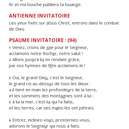
R/ et ma bouche publiera ta louange.
ANTIENNE INVITATOIRE
Les yeux fixés sur Jésus Christ, entrons dans le combat
de Dieu.
PSAUME INVITATOIRE : (94)
Venez, crions de j
o
ie pour le Seigneur,
1
acclamons notre Roch
e
r, notre salut !
Allons jusqu'à lu
i
en rendant grâce,
2
par nos hymnes de f
ê
te acclamons-le !
Oui, le grand Die
u
, c'est le Seigneur,
3
le grand roi au-dess
u
s de tous les dieux :
il tient en main les profonde
u
rs de la terre,
4
et les sommets des mont
a
gnes sont à lui ;
à lui la mer, c'est lu
i
qui l'a faite,
5
et les terres, car ses m
a
ins les ont pétries.
Entrez, inclinez-vo
u
s, prosternez-vous,
6
adorons le Seigne
u
r qui nous a faits.