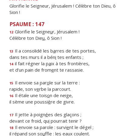
Glorifie le Seigneur, Jérusalem ! Célèbre ton Dieu, ô
Sion !
PSAUME : 147
Glorifie le Seigne
u
r, Jérusalem !
12
Célèbre ton Die
u
, ô Sion !
Il a consolidé les b
a
rres de tes portes,
13
dans tes murs il a bén
i
tes enfants ;
il fait régner la p
a
ix à tes frontières,
14
et d’un pain de from
e
nt te rassasie.
Il envoie sa par
o
le sur la terre :
15
rapide, son v
e
rbe la parcourt.
Il étale une tois
o
n de neige,
16
il sème une poussi
è
re de givre.
Il jette à poign
é
es des glaçons ;
17
devant ce froid, qu
i
pourrait tenir ?
Il envoie sa parole : survi
e
nt le dégel ;
18
il répand son so
u
ffle : les eaux coulent.