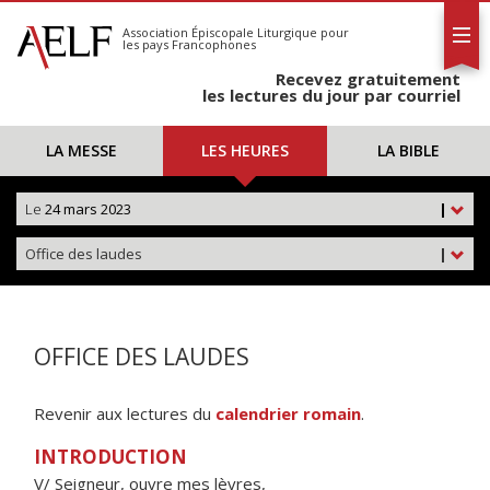
L'AELF
S'abonner
Association Épiscopale Liturgique
pour
les pays Francophones
Calendrier
Recevez gratuitement
Contact
les lectures du jour par courriel
LA MESSE
LES HEURES
LA BIBLE
Le
24 mars 2023
|
Office des laudes
|
OFFICE DES LAUDES
Revenir aux lectures du
calendrier romain
.
INTRODUCTION
V/ Seigneur, ouvre mes lèvres,