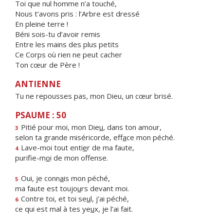
Toi que nul homme n’a touché,
Nous t’avons pris : l’Arbre est dressé
En pleine terre !
Béni sois-tu d’avoir remis
Entre les mains des plus petits
Ce Corps où rien ne peut cacher
Ton cœur de Père !
ANTIENNE
Tu ne repousses pas, mon Dieu, un cœur brisé.
PSAUME : 50
Pitié pour moi, mon Die
u
, dans ton amour,
3
selon ta grande miséricorde, eff
a
ce mon péché.
Lave-moi tout enti
e
r de ma faute,
4
purifie-m
o
i de mon offense.
Oui, je conn
a
is mon péché,
5
ma faute est toujo
u
rs devant moi.
Contre toi, et toi se
u
l, j’ai péché,
6
ce qui est mal à tes ye
u
x, je l’ai fait.