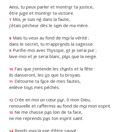
Ainsi, tu peux parler et montr
e
r ta justice,
être juge et montr
e
r ta victoire.
Moi, je suis n
é
dans la faute,
7
j’étais pécheur dès le s
e
in de ma mère.
Mais tu veux au fond de m
o
i la vérité ;
8
dans le secret, tu m’appr
e
nds la sagesse.
Purifie-moi avec l’hysope,
e
t je serai pur ;
9
lave-moi et je serai blanc, pl
u
s que la neige.
Fais que j’entende les ch
a
nts et la fête :
10
ils danseront, les
o
s que tu broyais.
Détourne ta f
a
ce de mes fautes,
11
enlève to
u
s mes péchés.
Crée en moi un cœur p
u
r, ô mon Dieu,
12
renouvelle et raffermis au fond de m
o
i mon esprit.
Ne me chasse p
a
s loin de ta face,
13
ne me reprends p
a
s ton esprit saint.
Rends-moi la j
o
ie d’être sauvé ;
14