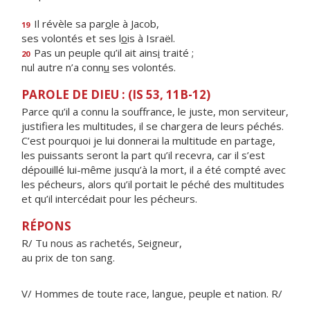
Il révèle sa par
o
le à Jacob,
19
ses volontés et ses l
o
is à Israël.
Pas un peuple qu’il ait ains
i
traité ;
20
nul autre n’a conn
u
ses volontés.
PAROLE DE DIEU : (IS 53, 11B-12)
Parce qu’il a connu la souffrance, le juste, mon serviteur,
justifiera les multitudes, il se chargera de leurs péchés.
C’est pourquoi je lui donnerai la multitude en partage,
les puissants seront la part qu’il recevra, car il s’est
dépouillé lui-même jusqu’à la mort, il a été compté avec
les pécheurs, alors qu’il portait le péché des multitudes
et qu’il intercédait pour les pécheurs.
RÉPONS
R/ Tu nous as rachetés, Seigneur,
au prix de ton sang.
V/ Hommes de toute race, langue, peuple et nation. R/