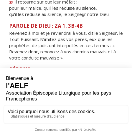
Il retourne sur e
u
x leur méfait :
23
pour leur malice, qu'il les réduise au silence,
qu'il les réduise au silence, le Seigne
u
r notre Dieu.
PAROLE DE DIEU : ZA 1, 3B-4B
Revenez à moi et je reviendrai à vous, dit le Seigneur, le
Tout-Puissant. N’imitez pas vos pères, eux que les
prophètes de jadis ont interpellés en ces termes : «
Revenez donc, renoncez à vos chemins mauvais et à
votre conduite mauvaise ».
RÉPONS
V/ Détourne ta face de mes fautes,
enlève tous mes péchés.
ORAISON
Dieu qui réponds à la pénitence en récompensant les
justes et en pardonnant aux pécheurs, prends pitié de
nous, écoute-nous : que l’aveu de nos fautes nous
obtienne la grâce de ton pardon.