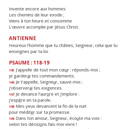
Invente encore aux hommes
Les chemins de leur exode ;
Viens à ton heure et consomme
L'œuvre accomplie par Jésus Christ.
ANTIENNE
Heureux l’homme que tu châties, Seigneur, celui que tu
enseignes par ta loi.
PSAUME : 118-19
J’appelle de tout mon cœ
u
r : réponds-moi ;
145
je garder
a
i tes commandements.
Je t’appelle, Seigne
u
r, sauve-moi ;
146
j’observer
a
i tes exigences.
Je devance l’aur
o
re et j’implore :
147
j’esp
è
re en ta parole.
Mes yeux devancent la f
n de la nuit
148
pour médit
e
r sur ta promesse.
Dans ton amour, Seigneur, éco
u
te ma voix :
149
selon tes décisi
o
ns fais-moi vivre !