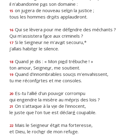
il n'abandonne p
a
s son domaine :
on jugera de nouveau sel
o
n la justice ;
15
tous les hommes dr
o
its applaudiront.
Qui se lèvera pour me déf
e
ndre des méchants ?
16
Qui m'assistera f
a
ce aux criminels ?
Si le Seigneur ne m'av
a
it secouru,*
17
j'allais habit
e
r le silence.
Quand je dis : « Mon pi
e
d trébuche ! »
18
ton amour, Seigne
u
r, me soutient.
Quand d'innombrables souc
i
s m'envahissent,
19
tu me réconf
o
rtes et me consoles.
Es-tu l'allié d'un pouv
o
ir corrompu
20
qui engendre la misère au mépr
i
s des lois ?
On s'attaque à la v
i
e de l'innocent,
21
le juste que l'on tue est déclar
é
coupable.
Mais le Seigneur ét
a
it ma forteresse,
22
et Dieu, le roch
e
r de mon refuge.