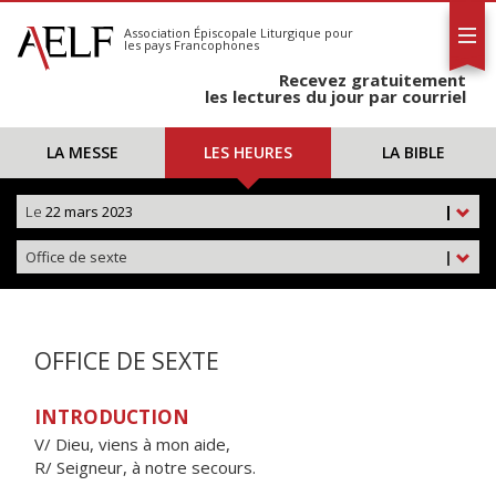
L'AELF
S'abonner
Association Épiscopale Liturgique
pour
les pays Francophones
Calendrier
Recevez gratuitement
Contact
les lectures du jour par courriel
LA MESSE
LES HEURES
LA BIBLE
Le
22 mars 2023
|
Office de sexte
|
OFFICE DE SEXTE
INTRODUCTION
V/ Dieu, viens à mon aide,
R/ Seigneur, à notre secours.