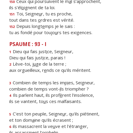
Ceux qui poursuivent le m
a
l s’approchent,
150
ils s’él
o
ignent de ta loi.
Toi, Seigne
u
r, tu es proche,
151
tout dans tes
o
rdres est vérité.
Depuis longt
e
mps je le sais :
152
tu as fondé pour toujo
u
rs tes exigences.
PSAUME : 93 - I
Dieu qui fais just
i
ce, Seigneur,
1
Dieu qui fais just
i
ce, parais !
Lève-toi, j
u
ge de la terre ;
2
aux orgueilleux, r
e
nds ce qu'ils méritent.
Combien de temps les imp
i
es, Seigneur,
3
combien de temps vont-
i
ls triompher ?
Ils parlent haut, ils prof
è
rent l'insolence,
4
ils se vantent, to
u
s ces malfaisants.
C'est ton peuple, Seigne
u
r, qu'ils piétinent,
5
et ton dom
a
ine qu'ils écrasent ;
ils massacrent la ve
u
ve et l'étranger,
6
ils assass
i
nent l'orphelin.