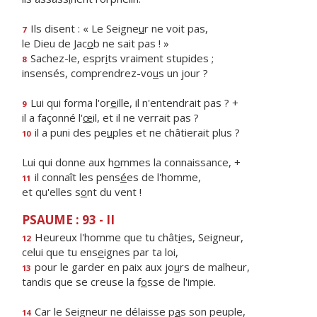
Ils disent : « Le Seigne
u
r ne voit pas,
7
le Dieu de Jac
o
b ne sait pas ! »
Sachez-le, espr
i
ts vraiment stupides ;
8
insensés, comprendrez-vo
u
s un jour ?
Lui qui forma l'or
e
ille, il n'entendrait pas ? +
9
il a façonné l'
œ
il, et il ne verrait pas ?
il a puni des pe
u
ples et ne châtierait plus ?
10
Lui qui donne aux h
o
mmes la connaissance, +
il connaît les pens
é
es de l'homme,
11
et qu'elles s
o
nt du vent !
PSAUME : 93 - II
Heureux l'homme que tu chât
i
es, Seigneur,
12
celui que tu ens
e
ignes par ta loi,
pour le garder en paix aux jo
u
rs de malheur,
13
tandis que se creuse la f
o
sse de l'impie.
Car le Seigneur ne délaisse p
a
s son peuple,
14