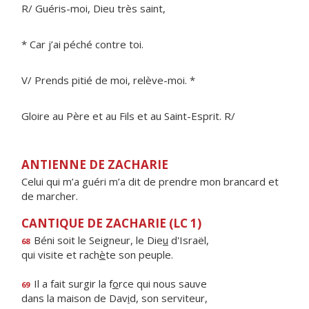
R/ Guéris-moi, Dieu très saint,
* Car j’ai péché contre toi.
V/ Prends pitié de moi, relève-moi. *
Gloire au Père et au Fils et au Saint-Esprit. R/
ANTIENNE DE ZACHARIE
Celui qui m’a guéri m’a dit de prendre mon brancard et
de marcher.
CANTIQUE DE ZACHARIE (LC 1)
Béni soit le Seigneur, le Die
u
d'Israël,
68
qui visite et rach
è
te son peuple.
Il a fait surgir la f
o
rce qui nous sauve
69
dans la maison de Dav
i
d, son serviteur,