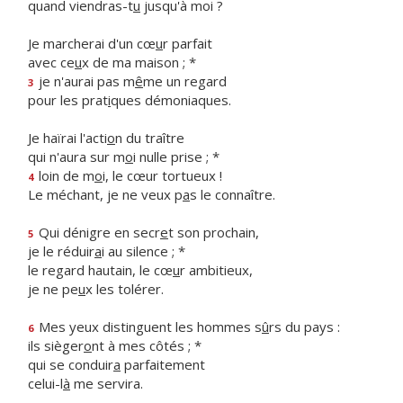
quand viendras-t
u
jusqu'à moi ?
Je marcherai d'un cœ
u
r parfait
avec ce
u
x de ma maison ; *
je n'aurai pas m
ê
me un regard
3
pour les prat
i
ques démoniaques.
Je haïrai l'acti
o
n du traître
qui n'aura sur m
o
i nulle prise ; *
loin de m
o
i, le cœur tortueux !
4
Le méchant, je ne veux p
a
s le connaître.
Qui dénigre en secr
e
t son prochain,
5
je le réduir
a
i au silence ; *
le regard hautain, le cœ
u
r ambitieux,
je ne pe
u
x les tolérer.
Mes yeux distinguent les hommes s
û
rs du pays :
6
ils sièger
o
nt à mes côtés ; *
qui se conduir
a
parfaitement
celui-l
à
me servira.