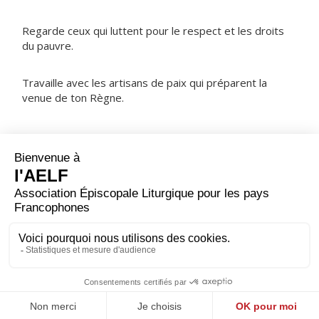
Regarde ceux qui luttent pour le respect et les droits
du pauvre.
Travaille avec les artisans de paix qui préparent la
venue de ton Règne.
NOTRE PÈRE
ORAISON
Donne à tes fidèles, Seigneur, en ce temps de
pénitence, une vraie générosité à te servir : qu’ils se
disposent ainsi à recevoir dans un cœur purifié
l’annonce du mystère pascal et à transmettre au monde
la joyeuse nouvelle du salut.