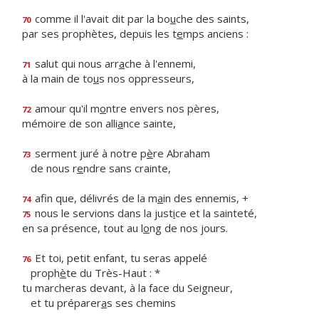
comme il l'avait dit par la bo
u
che des saints,
70
par ses prophètes, depuis les t
e
mps anciens :
salut qui nous arr
a
che à l'ennemi,
71
à la main de to
u
s nos oppresseurs,
amour qu'il m
o
ntre envers nos pères,
72
mémoire de son alli
a
nce sainte,
serment juré à notre p
è
re Abraham
73
de nous r
e
ndre sans crainte,
afin que, délivrés de la m
a
in des ennemis, +
74
nous le servions dans la just
i
ce et la sainteté,
75
en sa présence, tout au l
o
ng de nos jours.
Et toi, petit enfant, tu seras appelé
76
proph
è
te du Très-Haut : *
tu marcheras devant, à la face du Seigneur,
et tu préparer
a
s ses chemins