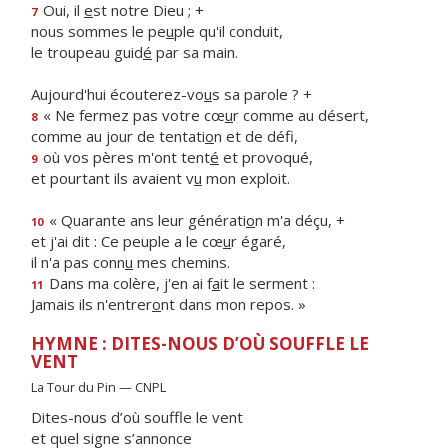
Oui, il
e
st notre Dieu ; +
7
nous sommes le pe
u
ple qu'il conduit,
le troupeau guid
é
par sa main.
Aujourd'hui écouterez-vo
u
s sa parole ? +
« Ne fermez pas votre cœ
u
r comme au désert,
8
comme au jour de tentati
o
n et de défi,
où vos pères m'ont tent
é
et provoqué,
9
et pourtant ils avaient v
u
mon exploit.
« Quarante ans leur générati
o
n m'a déçu, +
10
et j'ai dit : Ce peuple a le cœ
u
r égaré,
il n'a pas conn
u
mes chemins.
Dans ma colère, j'en ai f
a
it le serment :
11
Jamais ils n'entrer
o
nt dans mon repos. »
HYMNE : DITES-NOUS D’OÙ SOUFFLE LE
VENT
La Tour du Pin — CNPL
Dites-nous d’où souffle le vent
et quel signe s’annonce