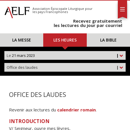
L'AELF
S'abonner
Association Épiscopale Liturgique
pour
les pays Francophones
Calendrier
Recevez gratuitement
Contact
les lectures du jour par courriel
LA MESSE
LES HEURES
LA BIBLE
Le
21 mars 2023
|
Office des laudes
|
OFFICE DES LAUDES
Revenir aux lectures du
calendrier romain
.
INTRODUCTION
V/ Seigneur, ouvre mes lèvres,