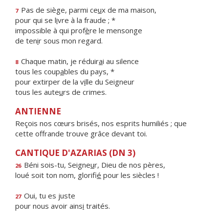
Pas de siège, parmi ce
u
x de ma maison,
7
pour qui se l
i
vre à la fraude ; *
impossible à qui prof
è
re le mensonge
de ten
i
r sous mon regard.
Chaque matin, je réduir
a
i au silence
8
tous les coup
a
bles du pays, *
pour extirper de la v
i
lle du Seigneur
tous les aute
u
rs de crimes.
ANTIENNE
Reçois nos cœurs brisés, nos esprits humiliés ; que
cette offrande trouve grâce devant toi.
CANTIQUE D'AZARIAS (DN 3)
Béni sois-tu, Seigne
u
r, Dieu de nos pères,
26
loué soit ton nom, glorifi
é
pour les siècles !
Oui, tu es juste
27
pour nous avoir ains
i
traités.