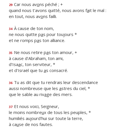
Car nous av
o
ns péché ; +
29
quand nous t'avons quitté, nous avons f
a
it le mal :
en tout, nous av
o
ns failli.
À cause de ton nom,
34
ne nous quitte p
a
s pour toujours *
et ne romps p
a
s ton alliance.
Ne nous retire p
a
s ton amour, +
35
à cause d'Abraham, ton ami,
d'Isa
a
c, ton serviteur, *
et d'Israël que tu
a
s consacré.
Tu as dit que tu rendrais leur descendance
36
aussi nombreuse que les
a
stres du ciel, *
que le sable au riv
a
ge des mers.
Et nous voici, Seigneur,
37
le moins nombre
u
x de tous les peuples, *
humiliés aujourd'hui sur toute la terre,
à ca
u
se de nos fautes.