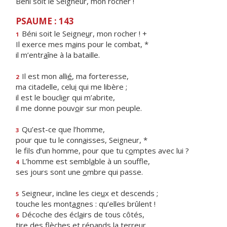
Béni soit le Seigneur, mon rocher !
PSAUME : 143
Béni soit le Seigne
u
r, mon rocher ! +
1
Il exerce mes m
a
ins pour le combat, *
il m’entr
a
îne à la bataille.
Il est mon alli
é
, ma forteresse,
2
ma citadelle, celu
i
qui me libère ;
il est le boucli
e
r qui m’abrite,
il me donne pouv
o
ir sur mon peuple.
Qu’est-ce que l’homme,
3
pour que tu le conn
a
isses, Seigneur, *
le fils d’un homme, pour que tu c
o
mptes avec lui ?
L’homme est sembl
a
ble à un souffle,
4
ses jours sont une
o
mbre qui passe.
Seigneur, incline les cie
u
x et descends ;
5
touche les mont
a
gnes : qu’elles brûlent !
Décoche des écl
a
irs de tous côtés,
6
tire des flèches et rép
a
nds la terreur.