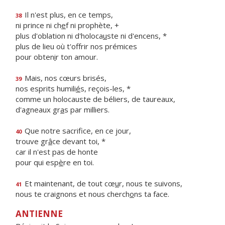
Il n'est plus, en ce temps,
38
ni prince ni ch
e
f ni prophète, +
plus d'oblation ni d'holoca
u
ste ni d'encens, *
plus de lieu où t'offrir nos prémices
pour obten
i
r ton amour.
Mais, nos cœurs brisés,
39
nos esprits humili
é
s, reçois-les, *
comme un holocauste de béliers, de taureaux,
d'agneaux gr
a
s par milliers.
Que notre sacrifice, en ce jour,
40
trouve gr
â
ce devant toi, *
car il n'est pas de honte
pour qui esp
è
re en toi.
Et maintenant, de tout cœ
u
r, nous te suivons,
41
nous te craignons et nous cherch
o
ns ta face.
ANTIENNE