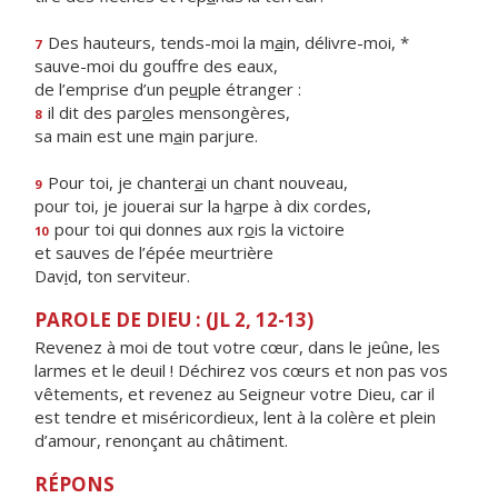
Des hauteurs, tends-moi la m
a
in, délivre-moi, *
7
sauve-moi du gouffre des eaux,
de l’emprise d’un pe
u
ple étranger :
il dit des par
o
les mensongères,
8
sa main est une m
a
in parjure.
Pour toi, je chanter
a
i un chant nouveau,
9
pour toi, je jouerai sur la h
a
rpe à dix cordes,
pour toi qui donnes aux r
o
is la victoire
10
et sauves de l’épée meurtrière
Dav
i
d, ton serviteur.
PAROLE DE DIEU : (JL 2, 12-13)
Revenez à moi de tout votre cœur, dans le jeûne, les
larmes et le deuil ! Déchirez vos cœurs et non pas vos
vêtements, et revenez au Seigneur votre Dieu, car il
est tendre et miséricordieux, lent à la colère et plein
d’amour, renonçant au châtiment.
RÉPONS