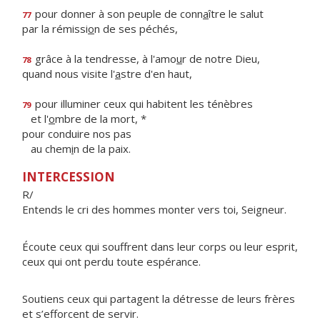
pour donner à son peuple de conn
a
ître le salut
77
par la rémissi
o
n de ses péchés,
grâce à la tendresse, à l'amo
u
r de notre Dieu,
78
quand nous visite l'
a
stre d'en haut,
pour illuminer ceux qui habitent les ténèbres
79
et l'
o
mbre de la mort, *
pour conduire nos pas
au chem
i
n de la paix.
INTERCESSION
R/
Entends le cri des hommes monter vers toi, Seigneur.
Écoute ceux qui souffrent dans leur corps ou leur esprit,
ceux qui ont perdu toute espérance.
Soutiens ceux qui partagent la détresse de leurs frères
et s’efforcent de servir.