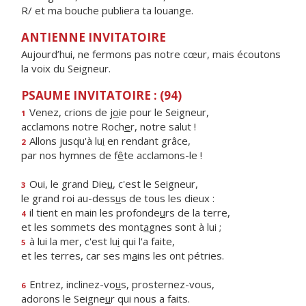
R/ et ma bouche publiera ta louange.
ANTIENNE INVITATOIRE
Aujourd’hui, ne fermons pas notre cœur, mais écoutons
la voix du Seigneur.
PSAUME INVITATOIRE : (94)
Venez, crions de j
o
ie pour le Seigneur,
1
acclamons notre Roch
e
r, notre salut !
Allons jusqu'à lu
i
en rendant grâce,
2
par nos hymnes de f
ê
te acclamons-le !
Oui, le grand Die
u
, c'est le Seigneur,
3
le grand roi au-dess
u
s de tous les dieux :
il tient en main les profonde
u
rs de la terre,
4
et les sommets des mont
a
gnes sont à lui ;
à lui la mer, c'est lu
i
qui l'a faite,
5
et les terres, car ses m
a
ins les ont pétries.
Entrez, inclinez-vo
u
s, prosternez-vous,
6
adorons le Seigne
u
r qui nous a faits.