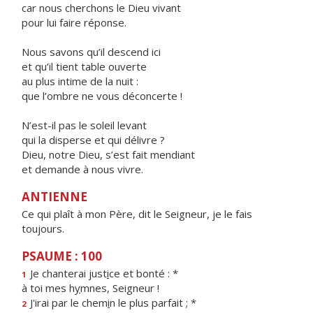
car nous cherchons le Dieu vivant
pour lui faire réponse.
Nous savons qu’il descend ici
et qu’il tient table ouverte
au plus intime de la nuit :
que l’ombre ne vous déconcerte !
N’est-il pas le soleil levant
qui la disperse et qui délivre ?
Dieu, notre Dieu, s’est fait mendiant
et demande à nous vivre.
ANTIENNE
Ce qui plaît à mon Père, dit le Seigneur, je le fais
toujours.
PSAUME : 100
Je chanterai just
i
ce et bonté : *
1
à toi mes h
y
mnes, Seigneur !
J'irai par le chem
i
n le plus parfait ; *
2