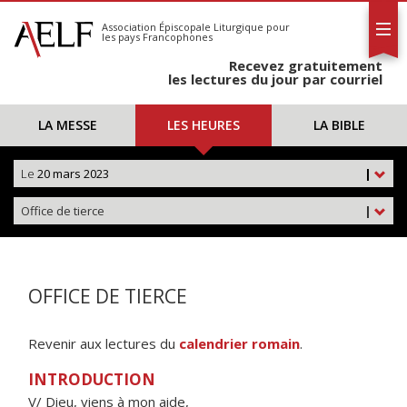
L'AELF
S'abonner
Association Épiscopale Liturgique
pour
les pays Francophones
Calendrier
Recevez gratuitement
Contact
les lectures du jour par courriel
LA MESSE
LES HEURES
LA BIBLE
Le
20 mars 2023
|
Office de tierce
|
OFFICE DE TIERCE
Revenir aux lectures du
calendrier romain
.
INTRODUCTION
V/ Dieu, viens à mon aide,