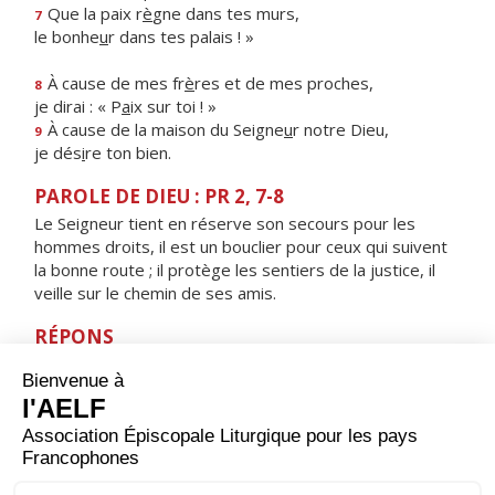
Que la paix r
è
gne dans tes murs,
7
le bonhe
u
r dans tes palais ! »
À cause de mes fr
è
res et de mes proches,
8
je dirai : « P
a
ix sur toi ! »
À cause de la maison du Seigne
u
r notre Dieu,
9
je dés
i
re ton bien.
PAROLE DE DIEU : PR 2, 7-8
Le Seigneur tient en réserve son secours pour les
hommes droits, il est un bouclier pour ceux qui suivent
la bonne route ; il protège les sentiers de la justice, il
veille sur le chemin de ses amis.
RÉPONS
V/ Le Seigneur a fait de Joseph le chef de sa maison,
le maître de tous ses biens.
ORAISON
Dieu tout-puissant, à l’aube des temps nouveaux, tu as
confié à saint Joseph la garde des mystères du salut ;