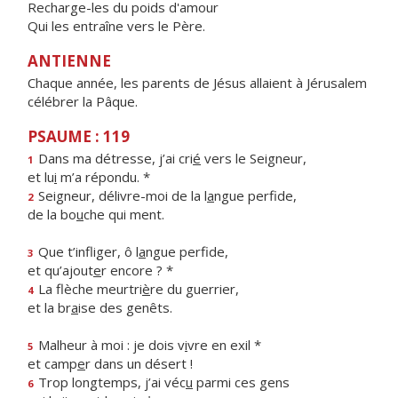
Recharge-les du poids d'amour
Qui les entraîne vers le Père.
ANTIENNE
Chaque année, les parents de Jésus allaient à Jérusalem
célébrer la Pâque.
PSAUME : 119
Dans ma détresse, j’ai cri
é
vers le Seigneur,
1
et lu
i
m’a répondu. *
Seigneur, délivre-moi de la l
a
ngue perfide,
2
de la bo
u
che qui ment.
Que t’infliger, ô l
a
ngue perfide,
3
et qu’ajout
e
r encore ? *
La flèche meurtri
è
re du guerrier,
4
et la br
a
ise des genêts.
Malheur à moi : je dois v
i
vre en exil *
5
et camp
e
r dans un désert !
Trop longtemps, j’ai véc
u
parmi ces gens
6