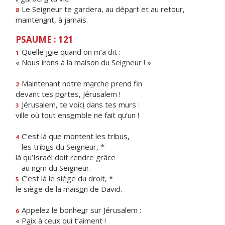
Le Seigneur te gardera, au dép
a
rt et au retour,
8
mainten
a
nt, à jamais.
PSAUME : 121
Quelle j
o
ie quand on m’a dit :
1
« Nous irons à la mais
o
n du Seigneur ! »
Maintenant notre m
a
rche prend fin
2
devant tes p
o
rtes, Jérusalem !
Jérusalem, te voic
i
dans tes murs :
3
ville où tout ens
e
mble ne fait qu’un !
C’est là que montent les tribus,
4
les trib
u
s du Seigneur, *
là qu’Israël doit rendre grâce
au n
o
m du Seigneur.
C’est là le si
è
ge du droit, *
5
le siège de la mais
o
n de David.
Appelez le bonhe
u
r sur Jérusalem :
6
« P
a
ix à ceux qui t’aiment !