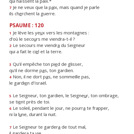
qui haïssent la paix.*
Je ne veux que la p
a
ix, mais quand je parle
7
ils ch
e
rchent la guerre.
PSAUME : 120
Je lève les ye
u
x vers les montagnes :
1
d’où le seco
u
rs me viendra-t-il ?
Le secours me viendr
a
du Seigneur
2
qui a fait le ci
e
l et la terre.
Qu’il empêche ton pi
e
d de glisser,
3
qu’il ne dorme p
a
s, ton gardien.
Non, il ne dort p
a
s, ne sommeille pas,
4
le gardi
e
n d’Israël.
Le Seigneur, ton gardien, le Seigne
u
r, ton ombrage,
5
se ti
e
nt près de toi.
Le soleil, pendant le jour, ne pourr
a
te frapper,
6
ni la l
u
ne, durant la nuit.
Le Seigneur te garder
a
de tout mal,
7
il garder
a
ta vie.