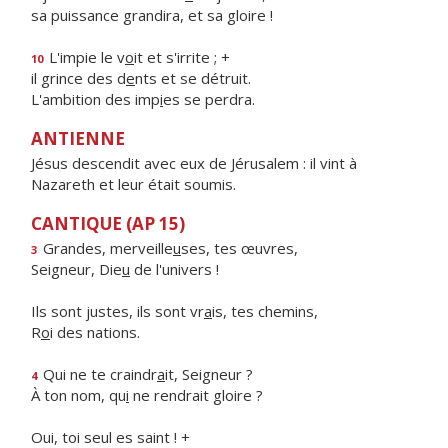
sa puissance grandira, et sa gloire !
L'impie le v
o
it et s'irrite ; +
10
il grince des d
e
nts et se détruit.
L'ambition des imp
i
es se perdra.
ANTIENNE
Jésus descendit avec eux de Jérusalem : il vint à
Nazareth et leur était soumis.
CANTIQUE (AP 15)
Grandes, merveille
u
ses, tes œuvres,
3
Seigneur, Die
u
de l'univers !
Ils sont justes, ils sont vr
a
is, tes chemins,
R
o
i des nations.
Qui ne te craindr
a
it, Seigneur ?
4
À ton nom, qu
i
ne rendrait gloire ?
Oui, toi seul es saint ! +