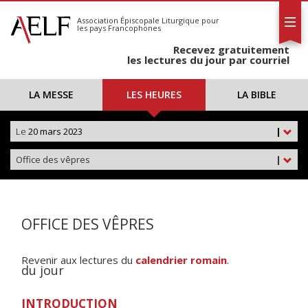
L'AELF
S'abonner
Association Épiscopale Liturgique
pour
les pays Francophones
Calendrier
Recevez gratuitement
Contact
les lectures du jour par courriel
LA MESSE
LES HEURES
LA BIBLE
Le
20 mars 2023
|
Office des vêpres
|
OFFICE DES VÊPRES
Revenir aux lectures du
calendrier romain
.
du jour
INTRODUCTION