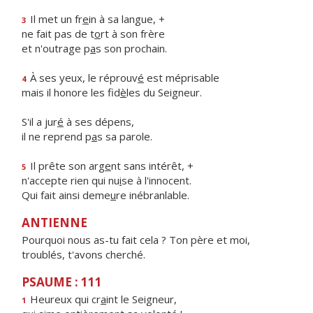
Il met un fr
e
in à sa langue, +
3
ne fait pas de t
o
rt à son frère
et n'outrage p
a
s son prochain.
À ses yeux, le réprouv
é
est méprisable
4
mais il honore les fid
è
les du Seigneur.
S'il a jur
é
à ses dépens,
il ne reprend p
a
s sa parole.
Il prête son arg
e
nt sans intérêt, +
5
n'accepte rien qui nu
i
se à l'innocent.
Qui fait ainsi deme
u
re inébranlable.
ANTIENNE
Pourquoi nous as-tu fait cela ? Ton père et moi,
troublés, t'avons cherché.
PSAUME : 111
Heureux qui cr
a
int le Seigneur,
1