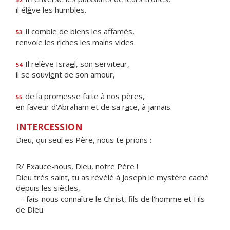
il él
è
ve les humbles.
Il comble de bi
e
ns les affamés,
53
renvoie les r
i
ches les mains vides.
Il relève Isra
ë
l, son serviteur,
54
il se souvi
e
nt de son amour,
de la promesse f
a
ite à nos pères,
55
en faveur d'Abraham et de sa r
a
ce, à jamais.
INTERCESSION
Dieu, qui seul es Père, nous te prions :
R/ Exauce-nous, Dieu, notre Père !
Dieu très saint, tu as révélé à Joseph le mystère caché
depuis les siècles,
— fais-nous connaître le Christ, fils de l'homme et Fils
de Dieu.