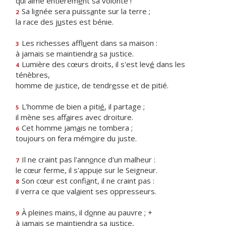
qui aime entièrem
e
nt sa volonté !
Sa lignée sera puiss
a
nte sur la terre ;
2
la race des j
u
stes est bénie.
Les richesses affl
u
ent dans sa maison :
3
à jamais se maintiendr
a
sa justice.
Lumière des cœurs droits, il s'est lev
é
dans les
4
ténèbres,
homme de justice, de tendr
e
sse et de pitié.
L'homme de bien a piti
é
, il partage ;
5
il mène ses aff
a
ires avec droiture.
Cet homme jam
a
is ne tombera ;
6
toujours on fera mém
o
ire du juste.
Il ne craint pas l'ann
o
nce d'un malheur :
7
le cœur ferme, il s'appu
i
e sur le Seigneur.
Son cœur est confi
a
nt, il ne craint pas :
8
il verra ce que val
a
ient ses oppresseurs.
À pleines mains, il d
o
nne au pauvre ; +
9
à jamais se maintiendr
a
sa justice,