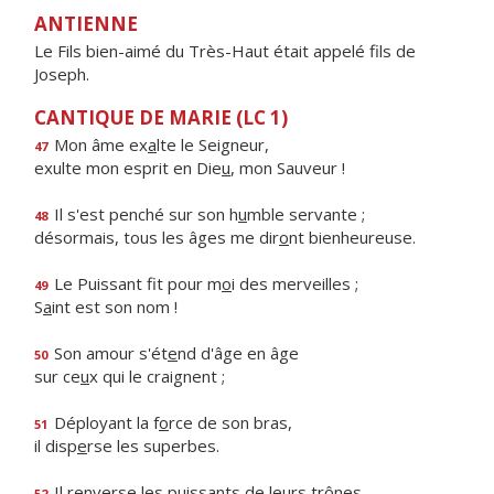
ANTIENNE
Le Fils bien-aimé du Très-Haut était appelé fils de
Joseph.
CANTIQUE DE MARIE (LC 1)
Mon âme ex
a
lte le Seigneur,
47
exulte mon esprit en Die
u
, mon Sauveur !
Il s'est penché sur son h
u
mble servante ;
48
désormais, tous les âges me dir
o
nt bienheureuse.
Le Puissant fit pour m
o
i des merveilles ;
49
S
a
int est son nom !
Son amour s'ét
e
nd d'âge en âge
50
sur ce
u
x qui le craignent ;
Déployant la f
o
rce de son bras,
51
il disp
e
rse les superbes.
Il renverse les puiss
a
nts de leurs trônes,
52