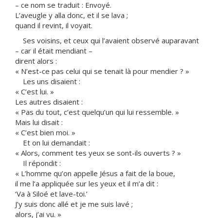
– ce nom se traduit : Envoyé.
L’aveugle y alla donc, et il se lava ;
quand il revint, il voyait.
Ses voisins, et ceux qui l’avaient observé auparavant
– car il était mendiant –
dirent alors :
« N’est-ce pas celui qui se tenait là pour mendier ? »
Les uns disaient :
« C’est lui. »
Les autres disaient :
« Pas du tout, c’est quelqu’un qui lui ressemble. »
Mais lui disait :
« C’est bien moi. »
Et on lui demandait :
« Alors, comment tes yeux se sont-ils ouverts ? »
Il répondit :
« L’homme qu’on appelle Jésus a fait de la boue,
il me l’a appliquée sur les yeux et il m’a dit :
‘Va à Siloé et lave-toi.’
J’y suis donc allé et je me suis lavé ;
alors, j’ai vu. »