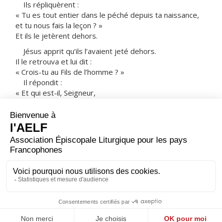
Ils répliquèrent :
« Tu es tout entier dans le péché depuis ta naissance,
et tu nous fais la leçon ? »
Et ils le jetèrent dehors.
Jésus apprit qu’ils l’avaient jeté dehors.
Il le retrouva et lui dit :
« Crois-tu au Fils de l’homme ? »
Il répondit :
« Et qui est-il, Seigneur,
pour que je croie en lui ? »
Jésus lui dit :
« Tu le vois,
et c’est lui qui te parle. »
Il dit :
« Je crois, Seigneur ! »
Et il se prosterna devant lui.
– Acclamons la Parole de Dieu.