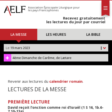
L'AELF
S'abonner
Association Épiscopale Liturgique
pour
les pays Francophones
Calendrier
Recevez gratuitement
Contact
les lectures du jour par courriel
LA MESSE
LES HEURES
LA BIBLE
Le
19 mars 2023
|
4ème Dimanche de Carême, de Lætare
Revenir aux lectures du
calendrier romain
.
LECTURES DE LA MESSE
PREMIÈRE LECTURE
David reçoit l’onction comme roi d’Israël (1 S 16, 1b.6-
7.10-13a)