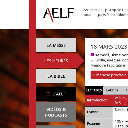
Association Épiscopale Lit
pour les pays Francophon
LA MESSE
18 MARS 2023
samedi, 3ème Se
S. Cyrille, évêque, doc
LES HEURES
Mémoire facultative
Dimanche prochain
LA BIBLE
LECTURES
LAUDES
T
L'AELF
V/ Dieu,
Introduction
R/ Seign
VIDÉOS &
Sois fort
...
Hymne
PODCASTS
106 - I 
Psaume
De toute