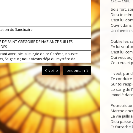
CFC — CNPL
.
Sois fort, soi
Dieu te mène
C’est lui do
Ouvrit dans 
ation du Sanctuaire
Un chemin s
Oublie les s
 DE SAINT GRÉGOIRE DE NAZIANZE SUR LES
En lui seul t
UDES
C’est lui co
rant avec joie la liturgie de ce Carême, nous te
Qui veut auj
s, Seigneur ; nous vivons déjà du mystère de...
Ce creuset p
veille
lendemain
Il veut, par 
Te conduire 
Sur toi resp
Le sang de 
Immolé dans 
Poursuis ton
Marche encor
La vie jaillir
Dieu passe a
Et t’arrache à