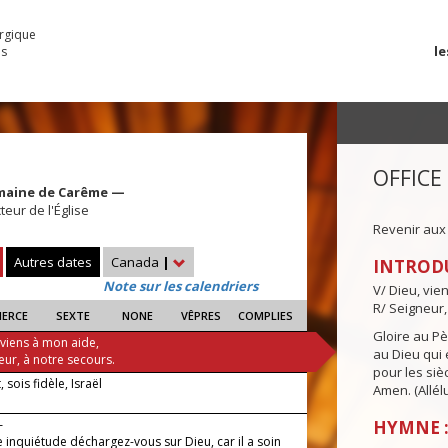
urgique
le
es
OFFICE
maine de Carême —
teur de l'Église
Revenir aux
Autres dates
Canada
|
INTROD
Note sur les calendriers
V/ Dieu, vie
R/ Seigneur,
IERCE
SEXTE
NONE
VÊPRES
COMPLIES
Gloire au Pèr
 viens à mon aide,
au Dieu qui e
eur, à notre secours.
pour les siè
, sois fidèle, Israël
Amen. (Allélu
—
HYMNE : 
 inquiétude déchargez-vous sur Dieu, car il a soin