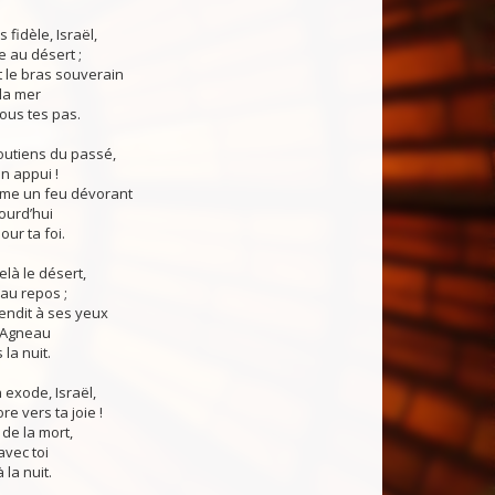
s fidèle, Israël,
 au désert ;
nt le bras souverain
la mer
ous tes pas.
outiens du passé,
on appui !
mme un feu dévorant
ourd’hui
our ta foi.
delà le désert,
au repos ;
lendit à ses yeux
l’Agneau
la nuit.
 exode, Israël,
e vers ta joie !
a de la mort,
vec toi
 la nuit.