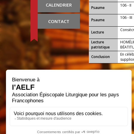
de vous
CALENDRIER
106 - II
Psaume
106 - III
Psaume
CONTACT
Consécr
Lecture
Lecture
HOMÉLIE
patristique
BÉATIT
En céléb
Conclusion
supplion