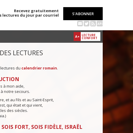
Recevez gratuitement
S'ABONNER
s lectures du jour par courriel
API
LECTURE
A+
CONFORT
 DES LECTURES
 lectures du
calendrier romain
.
UCTION
ns à mon aide,
 à notre secours.
e, et au Fils et au Saint-Esprit,
st, qui était et qui vient,
cles des siècles.
ia.)
SOIS FORT, SOIS FIDÈLE, ISRAËL