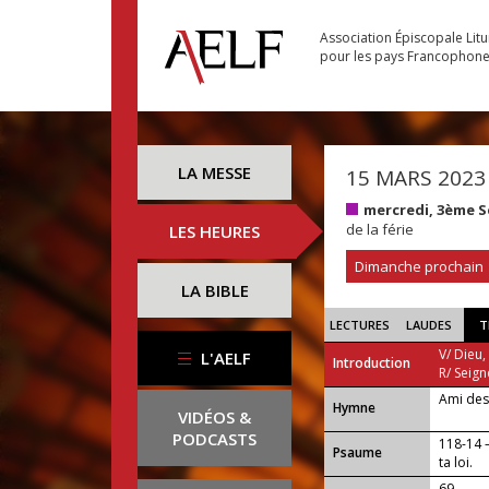
Association Épiscopale Lit
pour les pays Francophon
LA MESSE
15 MARS 2023
mercredi, 3ème 
de la férie
LES HEURES
Dimanche prochain
LA BIBLE
LECTURES
LAUDES
T
V/ Dieu,
L'AELF
Introduction
R/ Seign
Ami des
...
Hymne
VIDÉOS &
PODCASTS
118-14 —
Psaume
ta loi.
69