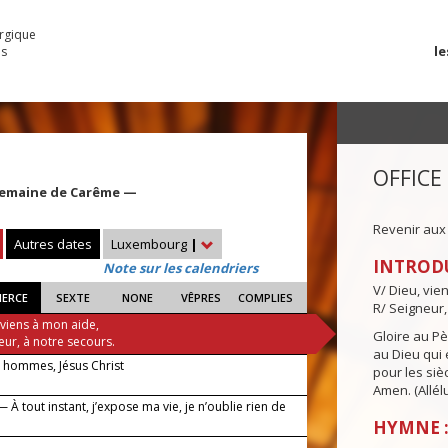
urgique
le
es
OFFICE
Semaine de Carême —
Revenir aux
Autres dates
Luxembourg
|
INTROD
Note sur les calendriers
V/ Dieu, vie
IERCE
SEXTE
NONE
VÊPRES
COMPLIES
R/ Seigneur,
 viens à mon aide,
Gloire au Pèr
eur, à notre secours.
au Dieu qui e
 hommes, Jésus Christ
pour les siè
Amen. (Allélu
 À tout instant, j’expose ma vie, je n’oublie rien de
HYMNE :