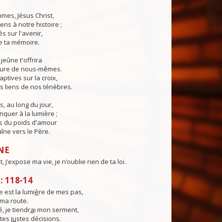
mes, Jésus Christ,
ns à notre histoire ;
s sur l'avenir,
de ta mémoire.
jeûne t'offrira
cure de nous-mêmes.
ptives sur la croix,
s liens de nos ténèbres.
s, au long du jour,
quer à la lumière ;
s du poids d'amour
aîne vers le Père.
NE
t, j’expose ma vie, je n’oublie rien de ta loi.
 118-14
 est la lumi
è
re de mes pas,
ma route.
é, je tiendr
a
i mon serment,
tes j
u
stes décisions.