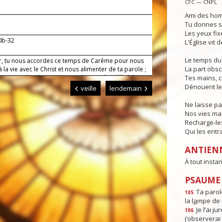
CFC — CNPL
Ami des hom
Tu donnes se
Les yeux fixé
30b-32
L'Église vit 
Le temps du 
r, tu nous accordes ce temps de Carême pour nous
La part obs
 la vie avec le Christ et nous alimenter de ta parole ;
e effort de péni­tence nous obtienne la fidélité à te
Tes mains, ca
t le goût de te prier d’un même cœur.
Dénouent le
veille
lendemain
Ne laisse pa
Nos vies man
Recharge-le
Qui les entr
ANTIEN
À tout instan
PSAUME :
Ta parole
105
la l
a
mpe de 
Je l’ai jur
106
j’observerai 