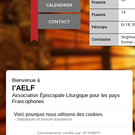
Psaume
CALENDRIER
74
Psaume
CONTACT
Ez 18, 
Péricope
Seigneu
Conclusion
former à
que notr
servir e