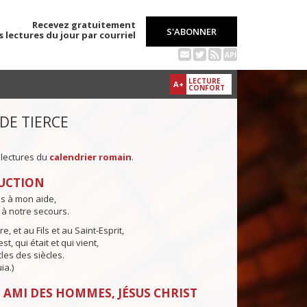
Recevez gratuitement
S'ABONNER
s lectures du jour par courriel
API
LECTURE
A+
CONFORT
 DE TIERCE
 lectures du
calendrier romain
.
UCTION
ns à mon aide,
 à notre secours.
e, et au Fils et au Saint-Esprit,
st, qui était et qui vient,
cles des siècles.
ia.)
 AMI DES HOMMES, JÉSUS CHRIST