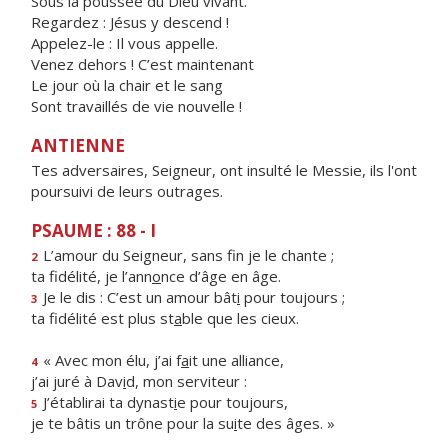
Sous la poussée du Dieu vivant.
Regardez : Jésus y descend !
Appelez-le : Il vous appelle.
Venez dehors ! C’est maintenant
Le jour où la chair et le sang
Sont travaillés de vie nouvelle !
ANTIENNE
Tes adversaires, Seigneur, ont insulté le Messie, ils l'ont
poursuivi de leurs outrages.
PSAUME : 88 - I
L’amour du Seigneur, sans f
n je le chante ;
2
ta fidélité, je l’ann
o
nce d’âge en âge.
Je le dis : C’est un amour bât
i
pour toujours ;
3
ta fidélité est plus st
a
ble que les cieux.
« Avec mon élu, j’ai f
a
it une alliance,
4
j’ai juré à Dav
i
d, mon serviteur :
J’établirai ta dynast
i
e pour toujours,
5
je te bâtis un trône pour la su
i
te des âges. »