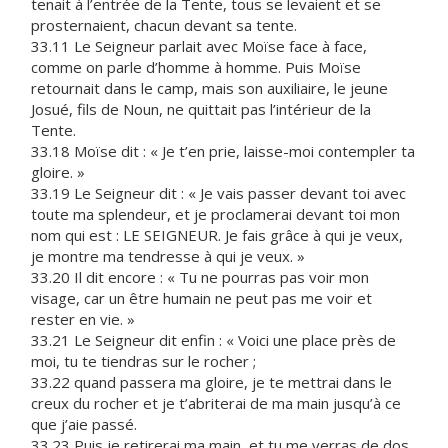
tenait à l’entrée de la Tente, tous se levaient et se
prosternaient, chacun devant sa tente.
33.11 Le Seigneur parlait avec Moïse face à face,
comme on parle d’homme à homme. Puis Moïse
retournait dans le camp, mais son auxiliaire, le jeune
Josué, fils de Noun, ne quittait pas l’intérieur de la
Tente.
33.18 Moïse dit : « Je t’en prie, laisse-moi contempler ta
gloire. »
33.19 Le Seigneur dit : « Je vais passer devant toi avec
toute ma splendeur, et je proclamerai devant toi mon
nom qui est : LE SEIGNEUR. Je fais grâce à qui je veux,
je montre ma tendresse à qui je veux. »
33.20 Il dit encore : « Tu ne pourras pas voir mon
visage, car un être humain ne peut pas me voir et
rester en vie. »
33.21 Le Seigneur dit enfin : « Voici une place près de
moi, tu te tiendras sur le rocher ;
33.22 quand passera ma gloire, je te mettrai dans le
creux du rocher et je t’abriterai de ma main jusqu’à ce
que j’aie passé.
33.23 Puis je retirerai ma main, et tu me verras de dos,