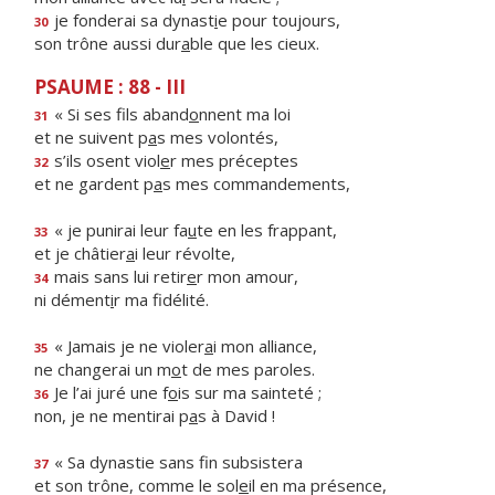
je fonderai sa dynast
i
e pour toujours,
30
son trône aussi dur
a
ble que les cieux.
PSAUME : 88 - III
« Si ses fils aband
o
nnent ma loi
31
et ne suivent p
a
s mes volontés,
s’ils osent viol
e
r mes préceptes
32
et ne gardent p
a
s mes commandements,
« je punirai leur fa
u
te en les frappant,
33
et je châtier
a
i leur révolte,
mais sans lui retir
e
r mon amour,
34
ni dément
i
r ma fidélité.
« Jamais je ne violer
a
i mon alliance,
35
ne changerai un m
o
t de mes paroles.
Je l’ai juré une f
o
is sur ma sainteté ;
36
non, je ne mentirai p
a
s à David !
« Sa dynastie sans f
n subsistera
37
et son trône, comme le sol
e
il en ma présence,