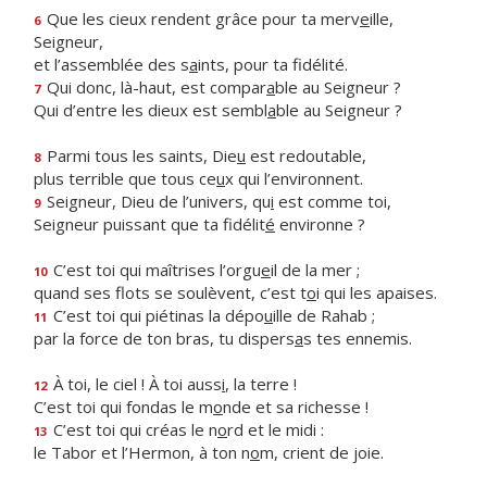
Que les cieux rendent grâce pour ta merv
e
ille,
6
Seigneur,
et l’assemblée des s
a
ints, pour ta fidélité.
Qui donc, là-haut, est compar
a
ble au Seigneur ?
7
Qui d’entre les dieux est sembl
a
ble au Seigneur ?
Parmi tous les saints, Die
u
est redoutable,
8
plus terrible que tous ce
u
x qui l’environnent.
Seigneur, Dieu de l’univers, qu
i
est comme toi,
9
Seigneur puissant que ta fidélit
é
environne ?
C’est toi qui maîtrises l’orgu
e
il de la mer ;
10
quand ses flots se soulèvent, c’est t
o
i qui les apaises.
C’est toi qui piétinas la dépo
u
ille de Rahab ;
11
par la force de ton bras, tu dispers
a
s tes ennemis.
À toi, le ciel ! À toi auss
i
, la terre !
12
C’est toi qui fondas le m
o
nde et sa richesse !
C’est toi qui créas le n
o
rd et le midi :
13
le Tabor et l’Hermon, à ton n
o
m, crient de joie.