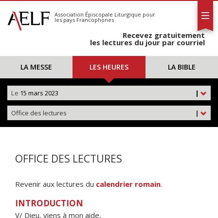
L'AELF
S'abonner
Association Épiscopale Liturgique
pour
les pays Francophones
Calendrier
Recevez gratuitement
Contact
les lectures du jour par courriel
LA MESSE
LES HEURES
LA BIBLE
Le
15 mars 2023
|
Office des lectures
|
OFFICE DES LECTURES
Revenir aux lectures du
calendrier romain
.
INTRODUCTION
V/ Dieu, viens à mon aide,