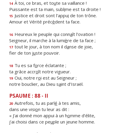
À toi, ce bras, et to
u
te sa vaillance !
14
Puissante est ta main, subl
i
me est ta droite !
Justice et droit sont l’appu
i
de ton trône.
15
Amour et Vérité préc
è
dent ta face.
Heureux le peuple qui conn
a
ît l’ovation !
16
Seigneur, il marche à la lumi
è
re de ta face ;
tout le jour, à ton nom il d
a
nse de joie,
17
fier de ton j
u
ste pouvoir.
Tu es sa f
o
rce éclatante ;
18
ta grâce accr
o
ît notre vigueur.
Oui, notre r
o
i est au Seigneur ;
19
notre bouclier, au Dieu s
a
int d’Israël.
PSAUME : 88 - II
Autrefois, tu as parl
é
à tes amis,
20
dans une visi
o
n tu leur as dit :
« J’ai donné mon appui à un h
o
mme d’élite,
j’ai choisi dans ce pe
u
ple un jeune homme.