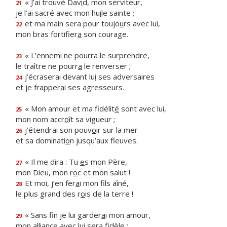
« J’ai trouvé Dav
i
d, mon serviteur,
21
je l’ai sacré avec mon hu
i
le sainte ;
et ma main sera pour toujo
u
rs avec lui,
22
mon bras fortifier
a
son courage.
« L’ennemi ne pourr
a
le surprendre,
23
le traître ne pourr
a
le renverser ;
j’écraserai devant lu
i
ses adversaires
24
et je frapper
a
i ses agresseurs.
« Mon amour et ma fidélit
é
sont avec lui,
25
mon nom accr
o
ît sa vigueur ;
j’étendrai son pouv
o
ir sur la mer
26
et sa dominati
o
n jusqu’aux fleuves.
« Il me dira : Tu
e
s mon Père,
27
mon Dieu, mon r
o
c et mon salut !
Et moi, j’en fer
a
i mon fils aîné,
28
le plus grand des r
o
is de la terre !
« Sans fin je lui garder
a
i mon amour,
29
mon alliance avec lu
i
sera fidèle ;