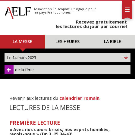
L'AELF
S'abonner
Association Épiscopale Liturgique
pour
les pays Francophones
Calendrier
Recevez gratuitement
Contact
les lectures du jour par courriel
LA MESSE
LES HEURES
LA BIBLE
Le
14 mars 2023
|
de la férie
Revenir aux lectures du
calendrier romain
.
LECTURES DE LA MESSE
PREMIÈRE LECTURE
« Avec nos cœurs brisés, nos esprits humiliés,
reçois-nous » (Dn 3, 25.34-43)