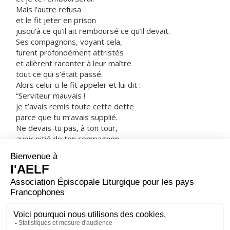
Mais l’autre refusa
et le fit jeter en prison
jusqu’à ce qu’il ait remboursé ce qu’il devait.
Ses compagnons, voyant cela,
furent profondément attristés
et allèrent raconter à leur maître
tout ce qui s’était passé.
Alors celui-ci le fit appeler et lui dit :
“Serviteur mauvais !
je t’avais remis toute cette dette
parce que tu m’avais supplié.
Ne devais-tu pas, à ton tour,
avoir pitié de ton compagnon,
comme moi-même j’avais eu pitié de toi ?”
Dans sa colère, son maître le livra aux bourreaux
jusqu’à ce qu’il eût remboursé tout ce qu’il devait.
C’est ainsi que mon Père du ciel vous traitera,
si chacun de vous ne pardonne pas à son frère
du fond du cœur. »
– Acclamons la Parole de Dieu.