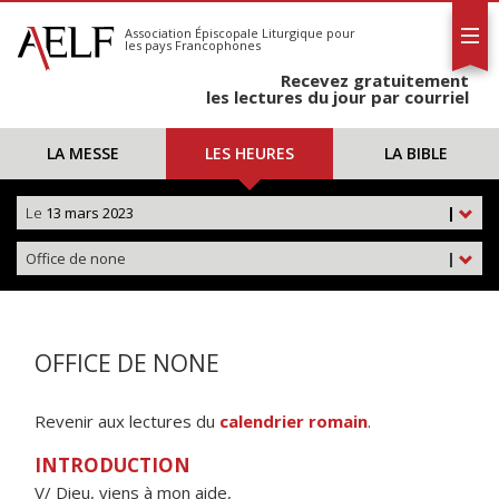
L'AELF
S'abonner
Association Épiscopale Liturgique
pour
les pays Francophones
Calendrier
Recevez gratuitement
Contact
les lectures du jour par courriel
LA MESSE
LES HEURES
LA BIBLE
Le
13 mars 2023
|
Office de none
|
OFFICE DE NONE
Revenir aux lectures du
calendrier romain
.
INTRODUCTION
V/ Dieu, viens à mon aide,