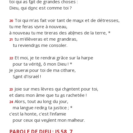
toi qui as f
a
it de grandes choses :
Dieu, qui d
o
nc est comme toi ?
Toi qui m’as fait voir tant de ma
u
x et de détresses,
20
tu me feras v
i
vre à nouveau,
à nouveau tu me tireras des ab
î
mes de la terre, *
tu m’élèveras et me grandiras,
21
tu reviendr
a
s me consoler.
Et moi, je te rendrai grâce sur la harpe
22
pour ta vérit
é
, ô mon Dieu ! *
Je jouerai pour toi de ma cithare,
S
a
int d’Israël !
Joie sur mes lèvres qui ch
a
ntent pour toi,
23
et dans mon âme que tu
a
s rachetée !
Alors, tout au long du jour,
24
ma langue redir
a
ta justice ; *
c’est la honte, c’est l’infamie
pour ceux qui ve
u
lent mon malheur.
PAROLE DE DIEU : IS 58, 7