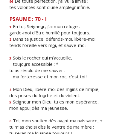
De toute perfection, j’ai v
u
la limite ;
96
tes volontés sont d’une ample
u
r infinie.
PSAUME : 70 - I
En toi, Seigne
u
r, j’ai mon refuge :
1
garde-moi d’être humili
é
pour toujours.
Dans ta justice, défends-m
o
i, libère-moi,
2
tends l’oreille vers m
o
i, et sauve-moi.
Sois le rocher qui m’accueille,
3
toujo
u
rs accessible ; *
tu as résolu de me sauver :
ma forteresse et mon r
o
c, c’est toi !
Mon Dieu, libère-moi des m
a
ins de l’impie,
4
des prises du fo
u
rbe et du violent.
Seigneur mon Dieu, tu
e
s mon espérance,
5
mon appu
i
dès ma jeunesse.
Toi, mon soutien dès av
a
nt ma naissance, +
6
tu m’as choisi dès le v
e
ntre de ma mère ;
tu seras ma lou
a
nge toujours !