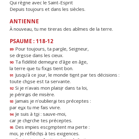
Qui règne avec le Saint-Esprit
Depuis toujours et dans les siècles.
ANTIENNE
À nouveau, tu me tireras des abîmes de la terre.
PSAUME : 118-12
Pour toujours, ta par
o
le, Seigneur,
89
se dr
e
sse dans les cieux.
Ta fidélité deme
u
re d’âge en âge,
90
la terre que tu fix
a
s tient bon.
Jusqu’à ce jour, le monde ti
e
nt par tes décisions :
91
toute ch
o
se est ta servante.
Si je n’avais mon plais
i
r dans ta loi,
92
je périr
a
is de misère.
Jamais je n’oublier
a
i tes préceptes :
93
par e
u
x tu me fais vivre.
Je suis à t
o
i : sauve-moi,
94
car je ch
e
rche tes préceptes.
Des impies esc
o
mptent ma perte :
95
moi, je réfléch
i
s à tes exigences.