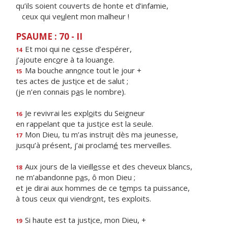
qu’ils soient couverts de honte et d’infamie,
ceux qui ve
u
lent mon malheur !
PSAUME : 70 - II
Et moi qui ne c
e
sse d’espérer,
14
j’ajoute enc
o
re à ta louange.
Ma bouche ann
o
nce tout le jour +
15
tes actes de just
i
ce et de salut ;
(je n’en connais p
a
s le nombre).
Je revivrai les expl
o
its du Seigneur
16
en rappelant que ta just
i
ce est la seule.
Mon Dieu, tu m’as instru
i
t dès ma jeunesse,
17
jusqu’à présent, j’ai proclam
é
tes merveilles.
Aux jours de la vieill
e
sse et des cheveux blancs,
18
ne m’abandonne p
a
s, ô mon Dieu ;
et je dirai aux hommes de ce t
e
mps ta puissance,
à tous ceux qui viendr
o
nt, tes exploits.
Si haute est ta just
i
ce, mon Dieu, +
19