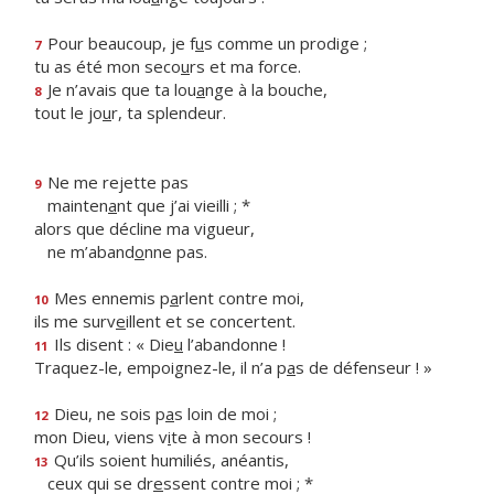
Pour beaucoup, je f
u
s comme un prodige ;
7
tu as été mon seco
u
rs et ma force.
Je n’avais que ta lou
a
nge à la bouche,
8
tout le jo
u
r, ta splendeur.
Ne me rejette pas
9
mainten
a
nt que j’ai vieilli ; *
alors que décline ma vigueur,
ne m’aband
o
nne pas.
Mes ennemis p
a
rlent contre moi,
10
ils me surv
e
illent et se concertent.
Ils disent : « Die
u
l’abandonne !
11
Traquez-le, empoignez-le, il n’a p
a
s de défenseur ! »
Dieu, ne sois p
a
s loin de moi ;
12
mon Dieu, viens v
i
te à mon secours !
Qu’ils soient humiliés, anéantis,
13
ceux qui se dr
e
ssent contre moi ; *