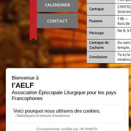
CALENDRIER
vraimen
CANTIQU
Cantique
Sources 
louange 
148 —
CONTACT
Psaume
Rois de 
Seigneu
Ne 8, 9.
Péricope
Cantique de
Du sanct
Zacharie
temple, 
Tu es la
Conclusion
misérico