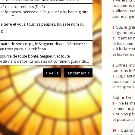
Venez, crio
1
t immuables.
acclamons n
E des trois enfants (Dn 3) —
Allons jusq
et fontaines, bénissez le Seigneur ! À lui haute gloire,
2
par nos hym
éternelle !
la terre et vous, tous les peuples, louez le nom du
Oui, le gra
3
r.
10
le grand roi
il tient en
4
et les somm
uaire de son corps, le Seigneur disait : Détruisez ce
à lui la mer
en trois jours je le rebâtirai.
5
et les terres
 source de toute bonté, Seigneur, et toute
rde vient de toi ; tu nous as dit comment guérir du...
Entrez, inc
6
adorons le 
veille
lendemain
Oui, il
e
st 
7
nous somme
le troupeau 
Aujourd'hui
« Ne ferme
8
comme au jou
où vos pèr
9
et pourtant i
« Quarant
10