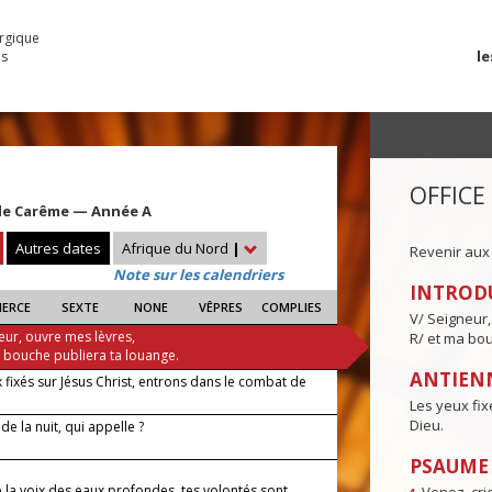
urgique
le
es
OFFICE
e Carême — Année A
Autres dates
Afrique du Nord
|
Revenir aux
Note sur les calendriers
INTROD
IERCE
SEXTE
NONE
VÊPRES
COMPLIES
V/ Seigneur,
eur, ouvre mes lèvres,
R/ et ma bou
a bouche publiera ta louange.
ANTIENN
 fixés sur Jésus Christ, entrons dans le combat de
Les yeux fix
Dieu.
de la nuit, qui appelle ?
PSAUME I
 la voix des eaux profondes, tes volontés sont