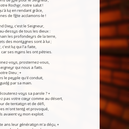
ns de j
o
ie pour le Seigneur,
otre Roch
e
r, notre salut !
u'à lu
i
en rendant grâce,
nes de f
ê
te acclamons-le !
nd Die
u
, c'est le Seigneur,
 au-dess
u
s de tous les dieux :
 main les profonde
u
rs de la terre,
ets des mont
a
gnes sont à lui ;
, c'est lu
i
qui l'a faite,
, car ses m
a
ins les ont pétries.
linez-vo
u
s, prosternez-vous,
Seigne
u
r qui nous a faits.
notre Dieu ; +
s le pe
u
ple qu'il conduit,
guid
é
par sa main.
 écouterez-vo
u
s sa parole ? +
z pas votre cœ
u
r comme au désert,
r de tentati
o
n et de défi,
es m'ont tent
é
et provoqué,
ls avaient v
u
mon exploit.
e ans leur générati
o
n m'a déçu, +