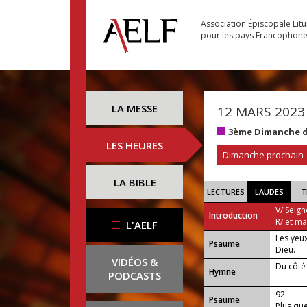
Association Épiscopale Lit
pour les pays Francophon
LA MESSE
12 MARS 2023
3ème Dimanche d
LES HEURES
Dimanche prochain
LA BIBLE
LECTURES
LAUDES
T
V/ Seign
Introduction
R/ et m
L'AELF
Les yeux
Psaume
Dieu.
VIDÉOS &
Du côté 
Hymne
PODCASTS
92 —
Psaume
Plus que