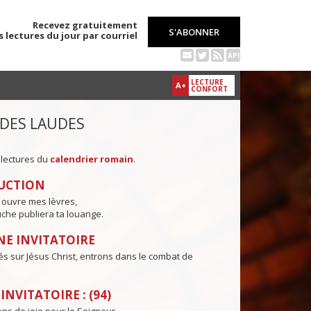
Recevez gratuitement
S'ABONNER
s lectures du jour par courriel
API
LECTURE
A+
CONFORT
 DES LAUDES
 lectures du
calendrier romain
.
UCTION
 ouvre mes lèvres,
che publiera ta louange.
E INVITATOIRE
és sur Jésus Christ, entrons dans le combat de
NVITATOIRE : (94)