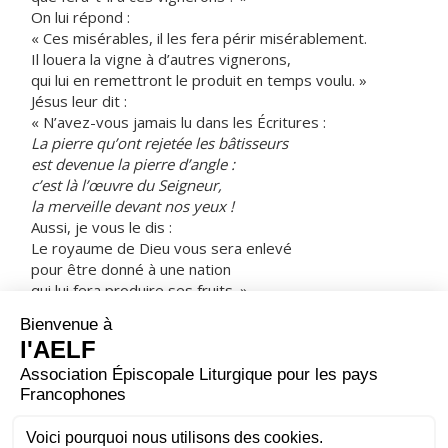
On lui répond :
« Ces misérables, il les fera périr misérablement.
Il louera la vigne à d’autres vignerons,
qui lui en remettront le produit en temps voulu. »
Jésus leur dit :
« N’avez-vous jamais lu dans les Écritures :
La pierre qu’ont rejetée les bâtisseurs
est devenue la pierre d’angle :
c’est là l’œuvre du Seigneur,
la merveille devant nos yeux !
Aussi, je vous le dis :
Le royaume de Dieu vous sera enlevé
pour être donné à une nation
qui lui fera produire ses fruits. »
En entendant les paraboles de Jésus,
les grands prêtres et les pharisiens
avaient bien compris qu’il parlait d’eux.
Tout en cherchant à l’arrêter,
ils eurent peur des foules,
parce qu’elles le tenaient pour un prophète.