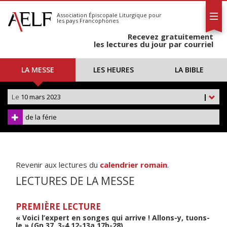
L'AELF
S'abonner
Association Épiscopale Liturgique
pour
les pays Francophones
Calendrier
Recevez gratuitement
Contact
les lectures du jour par courriel
LA MESSE
LES HEURES
LA BIBLE
Le
10 mars 2023
|
de la férie
Revenir aux lectures du
calendrier romain
.
LECTURES DE LA MESSE
PREMIÈRE LECTURE
« Voici l’expert en songes qui arrive ! Allons-y, tuons-
le » (Gn 37, 3-4.12-13a.17b-28)