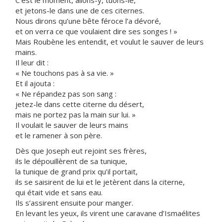
C’est le moment, allons-y, tuons-le,
et jetons-le dans une de ces citernes.
Nous dirons qu’une bête féroce l’a dévoré,
et on verra ce que voulaient dire ses songes ! »
Mais Roubène les entendit, et voulut le sauver de leurs
mains.
Il leur dit :
« Ne touchons pas à sa vie. »
Et il ajouta :
« Ne répandez pas son sang :
jetez-le dans cette citerne du désert,
mais ne portez pas la main sur lui. »
Il voulait le sauver de leurs mains
et le ramener à son père.
Dès que Joseph eut rejoint ses frères,
ils le dépouillèrent de sa tunique,
la tunique de grand prix qu’il portait,
ils se saisirent de lui et le jetèrent dans la citerne,
qui était vide et sans eau.
Ils s’assirent ensuite pour manger.
En levant les yeux, ils virent une caravane d’Ismaélites