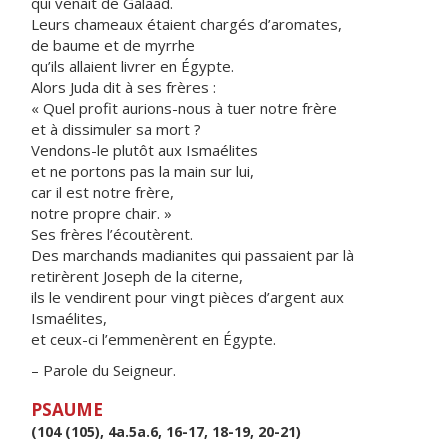
qui venait de Galaad.
Leurs chameaux étaient chargés d’aromates,
de baume et de myrrhe
qu’ils allaient livrer en Égypte.
Alors Juda dit à ses frères :
« Quel profit aurions-nous à tuer notre frère
et à dissimuler sa mort ?
Vendons-le plutôt aux Ismaélites
et ne portons pas la main sur lui,
car il est notre frère,
notre propre chair. »
Ses frères l’écoutèrent.
Des marchands madianites qui passaient par là
retirèrent Joseph de la citerne,
ils le vendirent pour vingt pièces d’argent aux
Ismaélites,
et ceux-ci l’emmenèrent en Égypte.
– Parole du Seigneur.
PSAUME
(104 (105), 4a.5a.6, 16-17, 18-19, 20-21)