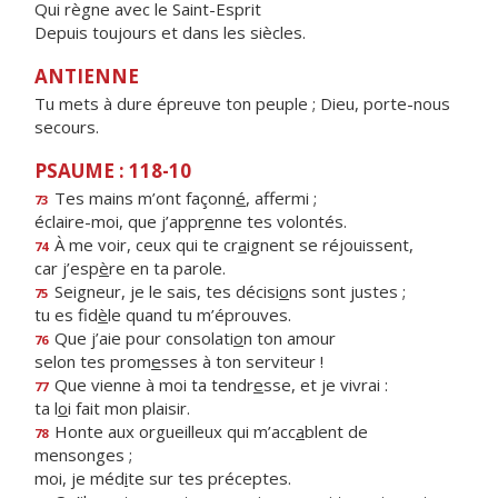
Qui règne avec le Saint-Esprit
Depuis toujours et dans les siècles.
ANTIENNE
Tu mets à dure épreuve ton peuple ; Dieu, porte-nous
secours.
PSAUME : 118-10
Tes mains m’ont façonn
é
, affermi ;
73
éclaire-moi, que j’appr
e
nne tes volontés.
À me voir, ceux qui te cr
a
ignent se réjouissent,
74
car j’esp
è
re en ta parole.
Seigneur, je le sais, tes décisi
o
ns sont justes ;
75
tu es fid
è
le quand tu m’éprouves.
Que j’aie pour consolati
o
n ton amour
76
selon tes prom
e
sses à ton serviteur !
Que vienne à moi ta tendr
e
sse, et je vivrai :
77
ta l
o
i fait mon plaisir.
Honte aux orgueilleux qui m’acc
a
blent de
78
mensonges ;
moi, je méd
i
te sur tes préceptes.