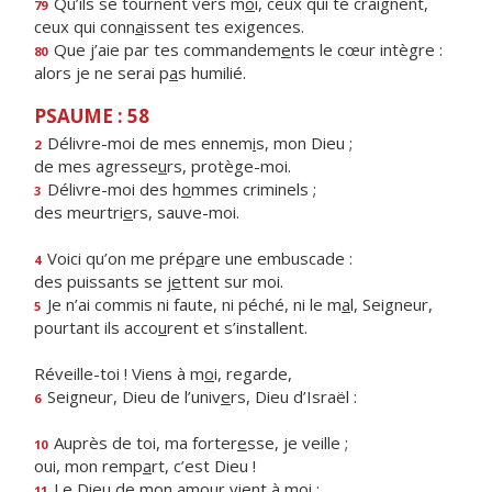
Qu’ils se tournent vers m
o
i, ceux qui te craignent,
79
ceux qui conn
a
issent tes exigences.
Que j’aie par tes commandem
e
nts le cœur intègre :
80
alors je ne serai p
a
s humilié.
PSAUME : 58
Délivre-moi de mes ennem
i
s, mon Dieu ;
2
de mes agresse
u
rs, protège-moi.
Délivre-moi des h
o
mmes criminels ;
3
des meurtri
e
rs, sauve-moi.
Voici qu’on me prép
a
re une embuscade :
4
des puissants se j
e
ttent sur moi.
Je n’ai commis ni faute, ni péché, ni le m
a
l, Seigneur,
5
pourtant ils acco
u
rent et s’installent.
Réveille-toi ! Viens à m
o
i, regarde,
Seigneur, Dieu de l’univ
e
rs, Dieu d’Israël :
6
Auprès de toi, ma forter
e
sse, je veille ;
10
oui, mon remp
a
rt, c’est Dieu !
Le Dieu de mon amo
u
r vient à moi :
11