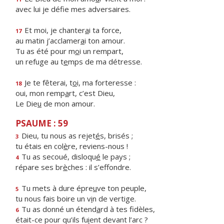
avec lui je déf
e mes adversaires.
Et moi, je chanter
a
i ta force,
17
au matin j’acclamer
a
i ton amour.
Tu as été pour m
o
i un rempart,
un refuge au t
e
mps de ma détresse.
Je te fêterai, t
o
i, ma forteresse :
18
oui, mon remp
a
rt, c’est Dieu,
Le Die
u
de mon amour.
PSAUME : 59
Dieu, tu nous as rejet
é
s, brisés ;
3
tu étais en col
è
re, reviens-nous !
Tu as secoué, disloqu
é
le pays ;
4
répare ses br
è
ches : il s’effondre.
Tu mets à dure épre
u
ve ton peuple,
5
tu nous fais boire un v
i
n de vertige.
Tu as donné un étend
a
rd à tes fidèles,
6
était-ce pour qu’ils fu
i
ent devant l’arc ?