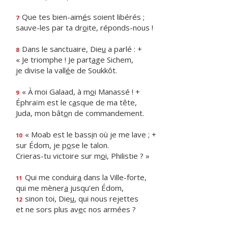
Que tes bien-aim
é
s soient libérés ;
7
sauve-les par ta dr
o
ite, réponds-nous !
Dans le sanctuaire, Die
u
a parlé : +
8
« Je triomphe ! Je part
a
ge Sichem,
je divise la vall
é
e de Soukkôt.
« À moi Galaad, à m
o
i Manassé ! +
9
Éphraïm est le c
a
sque de ma tête,
Juda, mon bât
o
n de commandement.
« Moab est le bass
i
n où je me lave ; +
10
sur Édom, je p
o
se le talon.
Crieras-tu victoire sur m
o
i, Philistie ? »
Qui me conduir
a
dans la Ville-forte,
11
qui me mèner
a
jusqu’en Édom,
sinon toi, Die
u
, qui nous rejettes
12
et ne sors plus av
e
c nos armées ?