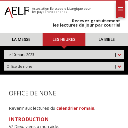
L'AELF
S'abonner
Association Épiscopale Liturgique
pour
les pays Francophones
Calendrier
Recevez gratuitement
Contact
les lectures du jour par courriel
LA MESSE
LES HEURES
LA BIBLE
Le
10 mars 2023
|
Office de none
|
OFFICE DE NONE
Revenir aux lectures du
calendrier romain
.
INTRODUCTION
V/ Dieu, viens à mon aide,