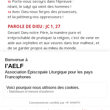
Porte-nous seco
u
rs dans l’épreuve :
13
néant, le sal
u
t qui vient des hommes !
Avec Dieu nous fer
o
ns des prouesses,
14
et lui piétiner
a
nos oppresseurs !
PAROLE DE DIEU : JC 1, 27
Devant Dieu notre Père, la manière pure et
irréprochable de pratiquer la religion, c'est de venir en
aide aux orphelins et aux veuves dans leur malheur, et
de se garder propre au milieu du monde.
RÉPONS
V/ Le sacrifice qui plaît à Dieu, c'est un esprit brisé :
ne repousse pas, mon Dieu, un cœur brisé, broyé.
ORAISON
Nous t’en prions, Dieu tout-puissant : purifie-nous au
long de ce Carême, pour que nous parvenions avec un
cœur limpide aux fêtes pascales qui approchent.