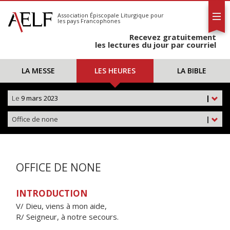
L'AELF
S'abonner
Association Épiscopale Liturgique
pour
les pays Francophones
Calendrier
Recevez gratuitement
Contact
les lectures du jour par courriel
LA MESSE
LES HEURES
LA BIBLE
Le
9 mars 2023
|
Office de none
|
OFFICE DE NONE
INTRODUCTION
V/ Dieu, viens à mon aide,
R/ Seigneur, à notre secours.