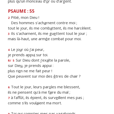
plus qu’un monceau d’
o
r ou d’argent.
PSAUME : 55
Pitié, mon Dieu !
2
Des hommes s’ach
a
rnent contre moi ;
tout le jour, ils me comb
a
ttent, ils me harcèlent.
Ils s’acharnent, ils me gu
e
ttent tout le jour ;
3
mais là-haut, une arm
é
e combat pour moi.
Le jo
u
r où j’ai peur,
4
je prends appu
i
sur toi.
Sur Dieu dont j’ex
a
lte la parole,
R/
5
sur Die
u
, je prends appui :
plus ri
e
n ne me fait peur !
Que peuvent sur moi des
ê
tres de chair ?
Tout le jour, leurs par
o
les me blessent,
6
ils ne pensent qu’à me f
a
ire du mal ;
à l’affût, ils épient, ils surv
e
illent mes pas ;
7
comme s’ils voul
a
ient ma mort.
Toi qui comptes mes p
a
s vagabonds,
9