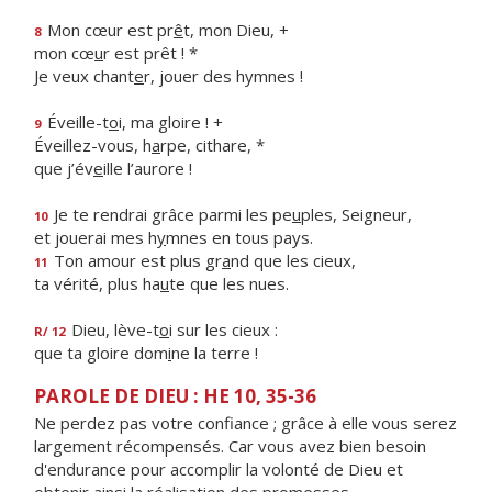
Mon cœur est pr
ê
t, mon Dieu, +
8
mon cœ
u
r est prêt ! *
Je veux chant
e
r, jouer des hymnes !
Éveille-t
o
i, ma gloire ! +
9
Éveillez-vous, h
a
rpe, cithare, *
que j’év
e
ille l’aurore !
Je te rendrai grâce parmi les pe
u
ples, Seigneur,
10
et jouerai mes h
y
mnes en tous pays.
Ton amour est plus gr
a
nd que les cieux,
11
ta vérité, plus ha
u
te que les nues.
Dieu, lève-t
o
i sur les cieux :
R/ 12
que ta gloire dom
i
ne la terre !
PAROLE DE DIEU : HE 10, 35-36
Ne perdez pas votre confiance ; grâce à elle vous serez
largement récompensés. Car vous avez bien besoin
d'endurance pour accomplir la volonté de Dieu et