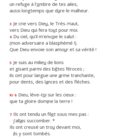
un refuge à l’
o
mbre de tes ailes,
aussi longtemps que d
u
re le malheur.
Je crie vers Die
u
, le Très-Haut,
3
vers Dieu qui fera to
u
t pour moi.
Du ciel, qu’il m’env
o
ie le salut :
4
(mon adversaire a blasphémé !).
Que Dieu envoie son amo
u
r et sa vérité !
Je suis au milie
u
de lions
5
et gisant parmi des b
ê
tes féroces ;
ils ont pour langue une
a
rme tranchante,
pour dents, des l
a
nces et des flèches.
Dieu, lève-t
o
i sur les cieux :
R/ 6
que ta gloire dom
i
ne la terre !
Ils ont tendu un fil
e
t sous mes pas :
7
j’all
a
is succomber. *
Ils ont creusé un tro
u
devant moi,
i
ls y sont tombés.