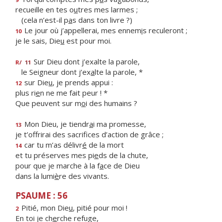
recueille en tes o
u
tres mes larmes ;
(cela n’est-il p
a
s dans ton livre ?)
Le jour où j’appellerai, mes ennem
i
s reculeront ;
10
je le sais, Die
u
est pour moi.
Sur Dieu dont j’exalte la parole,
R/
11
le Seigneur dont j’ex
a
lte la parole, *
sur Die
u
, je prends appui :
12
plus ri
e
n ne me fait peur ! *
Que peuvent sur m
o
i des humains ?
Mon Dieu, je tiendr
a
i ma promesse,
13
je t’offrirai des sacrif
ces d’action de grâce ;
car tu m’as délivr
é
de la mort
14
et tu préserves mes pi
e
ds de la chute,
pour que je marche à la f
a
ce de Dieu
dans la lumi
è
re des vivants.
PSAUME : 56
Pitié, mon Die
u
, pitié pour moi !
2
En toi je ch
e
rche refuge,