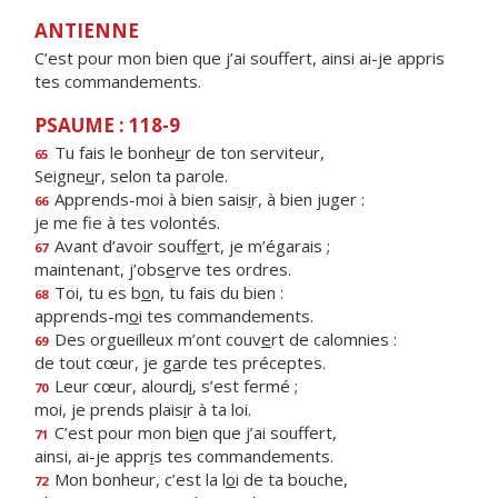
ANTIENNE
C’est pour mon bien que j’ai souffert, ainsi ai-je appris
tes commandements.
PSAUME : 118-9
Tu fais le bonhe
u
r de ton serviteur,
65
Seigne
u
r, selon ta parole.
Apprends-moi à bien sais
i
r, à bien juger :
66
je me f
e à tes volontés.
Avant d’avoir souff
e
rt, je m’égarais ;
67
maintenant, j’obs
e
rve tes ordres.
Toi, tu es b
o
n, tu fais du bien :
68
apprends-m
o
i tes commandements.
Des orgueilleux m’ont couv
e
rt de calomnies :
69
de tout cœur, je g
a
rde tes préceptes.
Leur cœur, alourd
i
, s’est fermé ;
70
moi, je prends plais
i
r à ta loi.
C’est pour mon bi
e
n que j’ai souffert,
71
ainsi, ai-je appr
i
s tes commandements.
Mon bonheur, c’est la l
o
i de ta bouche,
72