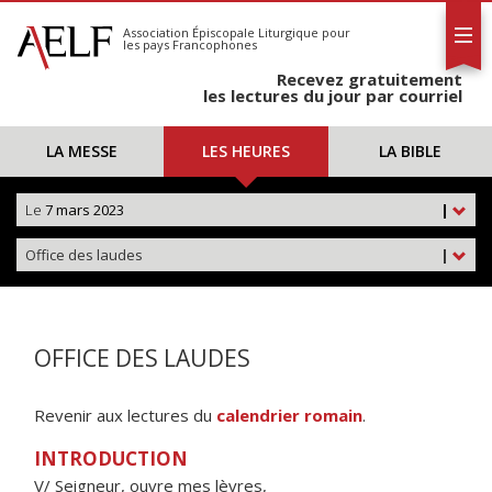
L'AELF
S'abonner
Association Épiscopale Liturgique
pour
les pays Francophones
Calendrier
Recevez gratuitement
Contact
les lectures du jour par courriel
LA MESSE
LES HEURES
LA BIBLE
Le
7 mars 2023
|
Office des laudes
|
OFFICE DES LAUDES
Revenir aux lectures du
calendrier romain
.
INTRODUCTION
V/ Seigneur, ouvre mes lèvres,