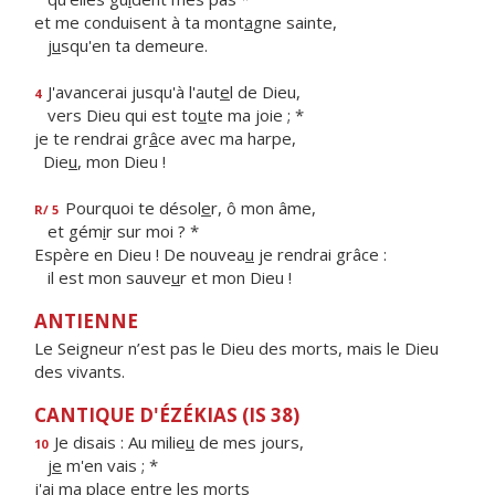
et me conduisent à ta mont
a
gne sainte,
j
u
squ'en ta demeure.
J'avancerai jusqu'à l'aut
e
l de Dieu,
4
vers Dieu qui est to
u
te ma joie ; *
je te rendrai gr
â
ce avec ma harpe,
Die
u
, mon Dieu !
Pourquoi te désol
e
r, ô mon âme,
R/ 5
et gém
i
r sur moi ? *
Espère en Dieu ! De nouvea
u
je rendrai grâce :
il est mon sauve
u
r et mon Dieu !
ANTIENNE
Le Seigneur n’est pas le Dieu des morts, mais le Dieu
des vivants.
CANTIQUE D'ÉZÉKIAS (IS 38)
Je disais : Au milie
u
de mes jours,
10
j
e
m'en vais ; *
j'ai ma place
e
ntre les morts