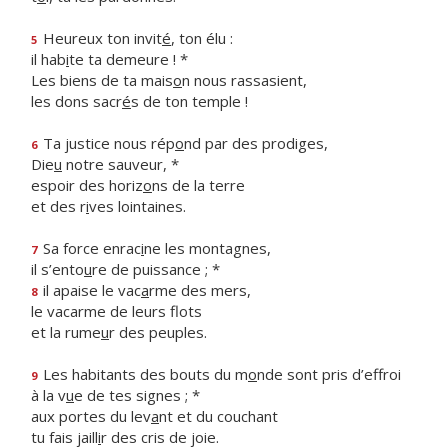
Heureux ton invit
é
, ton élu :
5
il hab
i
te ta demeure ! *
Les biens de ta mais
o
n nous rassasient,
les dons sacr
é
s de ton temple !
Ta justice nous rép
o
nd par des prodiges,
6
Die
u
notre sauveur, *
espoir des horiz
o
ns de la terre
et des r
i
ves lointaines.
Sa force enrac
i
ne les montagnes,
7
il s’ento
u
re de puissance ; *
il apaise le vac
a
rme des mers,
8
le vacarme de leurs flots
et la rume
u
r des peuples.
Les habitants des bouts du m
o
nde sont pris d’effroi
9
à la v
u
e de tes signes ; *
aux portes du lev
a
nt et du couchant
tu fais jaill
i
r des cris de joie.