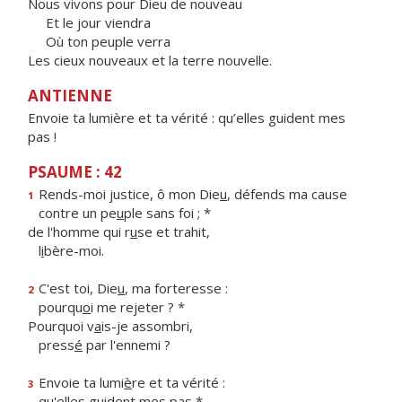
Nous vivons pour Dieu de nouveau
Et le jour viendra
Où ton peuple verra
Les cieux nouveaux et la terre nouvelle.
ANTIENNE
Envoie ta lumière et ta vérité : qu’elles guident mes
pas !
PSAUME : 42
Rends-moi justice, ô mon Die
u
, défends ma cause
1
contre un pe
u
ple sans foi ; *
de l'homme qui r
u
se et trahit,
l
i
bère-moi.
C'est toi, Die
u
, ma forteresse :
2
pourqu
o
i me rejeter ? *
Pourquoi v
a
is-je assombri,
press
é
par l'ennemi ?
Envoie ta lumi
è
re et ta vérité :
3
qu'elles gu
i
dent mes pas *