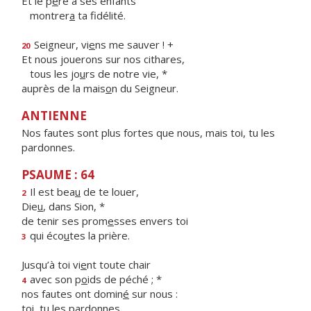
Et le p
è
re à ses enfants
montrer
a
ta fidélité.
Seigneur, vi
e
ns me sauver ! +
20
Et nous jouerons sur nos cithares,
tous les jo
u
rs de notre vie, *
auprès de la mais
o
n du Seigneur.
ANTIENNE
Nos fautes sont plus fortes que nous, mais toi, tu les
pardonnes.
PSAUME : 64
Il est bea
u
de te louer,
2
Die
u
, dans Sion, *
de tenir ses prom
e
sses envers toi
qui éco
u
tes la prière.
3
Jusqu’à toi vi
e
nt toute chair
avec son p
o
ids de péché ; *
4
nos fautes ont domin
é
sur nous :
t
o
i, tu les pardonnes.