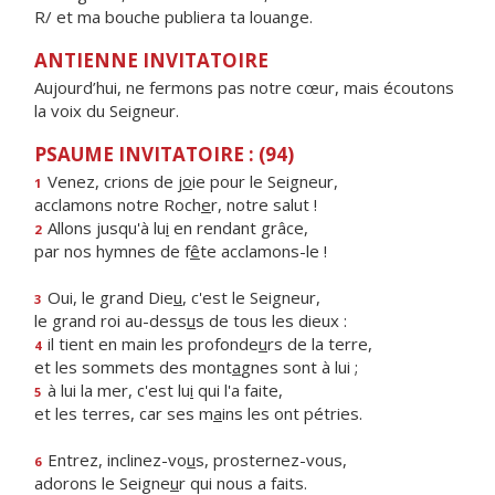
R/ et ma bouche publiera ta louange.
ANTIENNE INVITATOIRE
Aujourd’hui, ne fermons pas notre cœur, mais écoutons
la voix du Seigneur.
PSAUME INVITATOIRE : (94)
Venez, crions de j
o
ie pour le Seigneur,
1
acclamons notre Roch
e
r, notre salut !
Allons jusqu'à lu
i
en rendant grâce,
2
par nos hymnes de f
ê
te acclamons-le !
Oui, le grand Die
u
, c'est le Seigneur,
3
le grand roi au-dess
u
s de tous les dieux :
il tient en main les profonde
u
rs de la terre,
4
et les sommets des mont
a
gnes sont à lui ;
à lui la mer, c'est lu
i
qui l'a faite,
5
et les terres, car ses m
a
ins les ont pétries.
Entrez, inclinez-vo
u
s, prosternez-vous,
6
adorons le Seigne
u
r qui nous a faits.