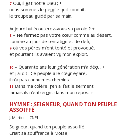
Oui, il
e
st notre Dieu ; +
7
nous sommes le pe
u
ple qu'il conduit,
le troupeau guid
é
par sa main.
Aujourd'hui écouterez-vo
u
s sa parole ? +
« Ne fermez pas votre cœ
u
r comme au désert,
8
comme au jour de tentati
o
n et de défi,
où vos pères m'ont tent
é
et provoqué,
9
et pourtant ils avaient v
u
mon exploit.
« Quarante ans leur générati
o
n m'a déçu, +
10
et j'ai dit : Ce peuple a le cœ
u
r égaré,
il n'a pas conn
u
mes chemins.
Dans ma colère, j'en ai f
a
it le serment :
11
Jamais ils n'entrer
o
nt dans mon repos. »
HYMNE : SEIGNEUR, QUAND TON PEUPLE
ASSOIFFÉ
J. Martin — CNPL
Seigneur, quand ton peuple assoiffé
Criait sa souffrance à Moïse,