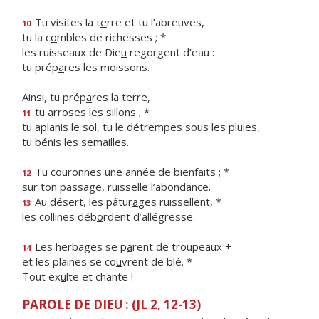
Tu visites la t
e
rre et tu l’abreuves,
10
tu la c
o
mbles de richesses ; *
les ruisseaux de Die
u
regorgent d’eau :
tu prép
a
res les moissons.
Ainsi, tu prép
a
res la terre,
tu arr
o
ses les sillons ; *
11
tu aplanis le sol, tu le détr
e
mpes sous les pluies,
tu bén
i
s les semailles.
Tu couronnes une ann
é
e de bienfaits ; *
12
sur ton passage, ruiss
e
lle l’abondance.
Au désert, les pâtur
a
ges ruissellent, *
13
les collines déb
o
rdent d’allégresse.
Les herbages se p
a
rent de troupeaux +
14
et les plaines se co
u
vrent de blé. *
Tout ex
u
lte et chante !
PAROLE DE DIEU : (JL 2, 12-13)