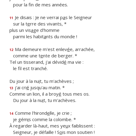
pour la f
n de mes années.
Je disais : Je ne verrai p
a
s le Seigneur
11
sur la t
e
rre des vivants, *
plus un vis
a
ge d'homme
parmi les habit
a
nts du monde !
Ma demeure m'est enlev
é
e, arrachée,
12
comme une t
e
nte de berger. *
Tel un tisserand, j'ai dévid
é
ma vie :
le f
l est tranché.
Du jour à la nu
i
t, tu m'achèves ;
j'ai cri
é
jusqu'au matin. *
13
Comme un lion, il a broy
é
tous mes os.
Du jour à la nu
i
t, tu m'achèves.
Comme l'hirond
e
lle, je crie ;
14
je gém
i
s comme la colombe. *
À regarder là-haut, mes ye
u
x faiblissent :
Seigneur, je défaille ! S
o
is mon soutien !