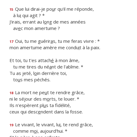
Que lui dirai-je po
u
r qu'il me réponde,
15
à lu
i
qui agit ? *
J'irais, errant au l
o
ng de mes années
av
e
c mon amertume ?
Oui, tu me guérir
a
s, tu me feras vivre : *
17
mon amertume amère me condu
i
t à la paix.
Et toi, tu t'es attach
é
à mon âme,
tu me tires du né
a
nt de l'abîme. *
Tu as jeté, l
o
in derrière toi,
to
u
s mes péchés.
La mort ne pe
u
t te rendre grâce,
18
ni le séjour des m
o
rts, te louer. *
Ils n'espèrent pl
u
s ta fidélité,
ceux qui desc
e
ndent dans la fosse.
Le vivant, le vivant, lu
i
, te rend grâce,
19
comme m
o
i, aujourd'hui. *