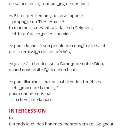
en sa présence, tout au l
o
ng de nos jours.
Et toi, petit enfant, tu seras appelé
76
proph
è
te du Très-Haut : *
tu marcheras devant, à la face du Seigneur,
et tu préparer
a
s ses chemins
pour donner à son peuple de conn
a
ître le salut
77
par la rémissi
o
n de ses péchés,
grâce à la tendresse, à l'amo
u
r de notre Dieu,
78
quand nous visite l'
a
stre d'en haut,
pour illuminer ceux qui habitent les ténèbres
79
et l'
o
mbre de la mort, *
pour conduire nos pas
au chem
i
n de la paix.
INTERCESSION
R/
Entends le cri des hommes monter vers toi, Seigneur.