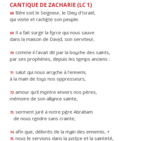
CANTIQUE DE ZACHARIE (LC 1)
Béni soit le Seigneur, le Die
u
d'Israël,
68
qui visite et rach
è
te son peuple.
Il a fait surgir la f
o
rce qui nous sauve
69
dans la maison de Dav
i
d, son serviteur,
comme il l'avait dit par la bo
u
che des saints,
70
par ses prophètes, depuis les t
e
mps anciens :
salut qui nous arr
a
che à l'ennemi,
71
à la main de to
u
s nos oppresseurs,
amour qu'il m
o
ntre envers nos pères,
72
mémoire de son alli
a
nce sainte,
serment juré à notre p
è
re Abraham
73
de nous r
e
ndre sans crainte,
afin que, délivrés de la m
a
in des ennemis, +
74
nous le servions dans la just
i
ce et la sainteté,
75