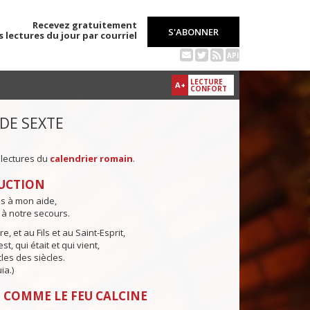
Recevez gratuitement
S'ABONNER
s lectures du jour par courriel
API
LECTURE
A+
CONFORT
 DE SEXTE
 lectures du
calendrier romain
.
UCTION
ns à mon aide,
 à notre secours.
e, et au Fils et au Saint-Esprit,
st, qui était et qui vient,
cles des siècles.
ia.)
 COMME LE FEU CALCINE