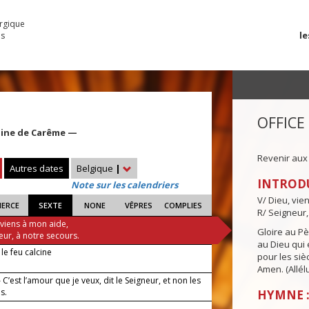
urgique
le
es
OFFICE
aine de Carême —
Revenir aux
Autres dates
Belgique
|
INTROD
Note sur les calendriers
V/ Dieu, vie
IERCE
SEXTE
NONE
VÊPRES
COMPLIES
R/ Seigneur,
 viens à mon aide,
Gloire au Pèr
eur, à notre secours.
au Dieu qui e
e feu calcine
pour les siè
Amen. (Allélu
C’est l’amour que je veux, dit le Seigneur, et non les
es.
HYMNE :