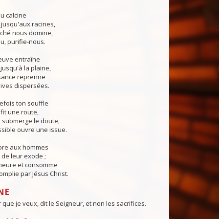
u calcine
 jusqu'aux racines,
ché nous domine,
u, purifie-nous.
euve entraîne
jusqu'à la plaine,
sance reprenne
ives dispersées.
fois ton souffle
fit une route,
submerge le doute,
sible ouvre une issue.
core aux hommes
de leur exode ;
 heure et consomme
mplie par Jésus Christ.
NE
 que je veux, dit le Seigneur, et non les sacrifices.