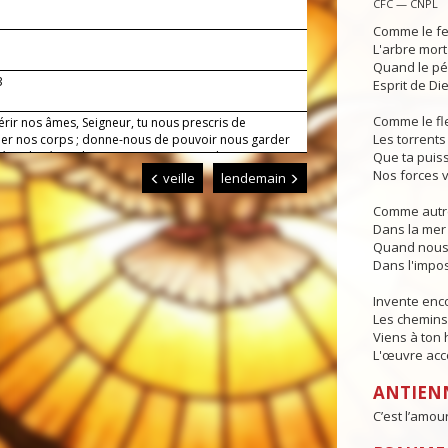
CFC — CNPL
Comme le fe
L'arbre mort
Quand le pé
3
Esprit de Die
Comme le fl
érir nos âmes, Seigneur, tu nous prescris de
Les torrents 
iner nos corps ; donne-nous de pouvoir nous garder
é et de répondre ainsi aux exigences de ton amour.
Que ta puis
Nos forces v
veille
lendemain
Comme autre
Dans la mer 
Quand nous 
Dans l'impos
Invente en
Les chemins 
Viens à ton
L'œuvre acco
ANTIEN
C’est l’amour