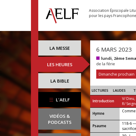
Association Épiscopale Lit
pour les pays Francophon
LA MESSE
6 MARS 2023
lundi, 2ème Sem
de la férie
LES HEURES
Dimanche prochain
LA BIBLE
LECTURES
LAUDES
T
V/ Dieu,
L'AELF
Introduction
R/ Seign
Comme l
...
Hymne
VIDÉOS &
PODCASTS
118-6 — 
Psaume
sacrific
39 - I