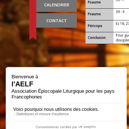
Psaume
CALENDRIER
39 - II
Psaume
CONTACT
Ez 18, 2
Péricope
Pour gu
Conclusion
discipl
du péch