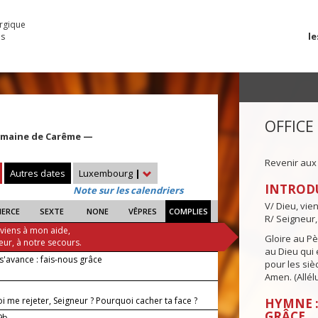
urgique
le
es
OFFICE
Semaine de Carême —
Revenir aux
Autres dates
Luxembourg
|
INTROD
Note sur les calendriers
V/ Dieu, vie
IERCE
SEXTE
NONE
VÊPRES
COMPLIES
R/ Seigneur,
 viens à mon aide,
Gloire au Pèr
eur, à notre secours.
au Dieu qui e
s'avance : fais-nous grâce
pour les siè
Amen. (Allélu
 me rejeter, Seigneur ? Pourquoi cacher ta face ?
HYMNE :
GRÂCE
-9b