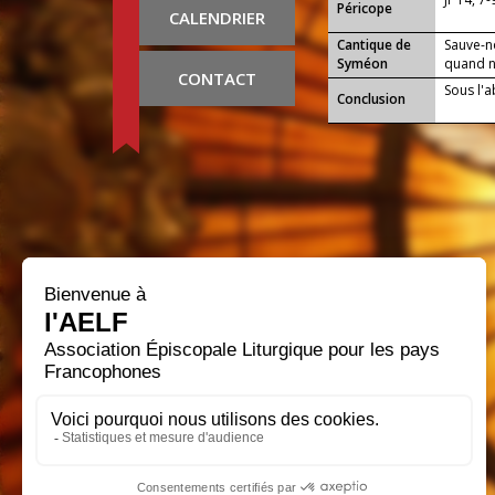
Péricope
CALENDRIER
Cantique de
Sauve-n
Syméon
quand no
CONTACT
Sous l'a
Conclusion