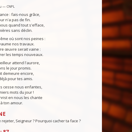
u — CNPL
ance : fais-nous grâce,
our n'a pas de fin.
ous quand tout s'efface,
ières sans déclin.
même où sont nos peines :
yaume nos travaux.
tre œuvre serait vaine :
rer les temps nouveaux.
lleur attend l'aurore,
s le jour promis.
uit demeure encore,
éjà pour tes amis.
ns cesse nous enfantes,
niers mots du jour !
Christ en nous les chante
e à ton amour.
NE
rejeter, Seigneur ? Pourquoi cacher ta face ?
: 87