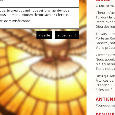
C. Duchesnea
ous, Seigneur, quand nous veillons ; garde-nous
L'heure s'av
us dormons : nous veillerons avec le Christ, et...
Toi dont le j
bri de ta miséricorde
Reste avec n
Dieu des lum
Tu sais toi-
veille
lendemain
Porte au Ro
Sans toi, no
Viens prépa
Comme un vei
Nous appelon
Mais si la n
Tiens-nous d
Dieu qui sa
À toi ces der
L'Esprit du 
Et les confi
ANTIEN
Pourquoi me 
PSAUME 