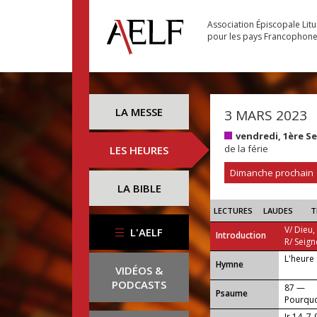
Association Épiscopale Lit
pour les pays Francophon
LA MESSE
3 MARS 2023
vendredi, 1ère 
de la férie
LES HEURES
Dimanche prochain
LA BIBLE
LECTURES
LAUDES
T
V/ Dieu,
L'AELF
Introduction
R/ Seign
L'heure 
...
Hymne
VIDÉOS &
PODCASTS
87 —
Psaume
Pourquoi
Jr 14, 7