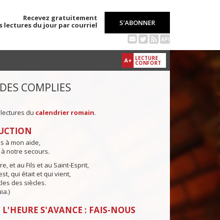
Recevez gratuitement
S'ABONNER
s lectures du jour par courriel
API
LECTURE
A+
CONFORT
 DES COMPLIES
 lectures du
calendrier romain
.
UCTION
ns à mon aide,
 à notre secours.
e, et au Fils et au Saint-Esprit,
st, qui était et qui vient,
cles des siècles.
ia.)
 L'HEURE S'AVANCE : FAIS-NOUS