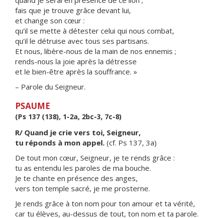
quand je serai en présence de ce lion ;
fais que je trouve grâce devant lui,
et change son cœur :
qu’il se mette à détester celui qui nous combat,
qu’il le détruise avec tous ses partisans.
Et nous, libère-nous de la main de nos ennemis ;
rends-nous la joie après la détresse
et le bien-être après la souffrance. »
– Parole du Seigneur.
PSAUME
(Ps 137 (138), 1-2a, 2bc-3, 7c-8)
R/ Quand je crie vers toi, Seigneur,
tu réponds à mon appel.
(cf. Ps 137, 3a)
De tout mon cœur, Seigneur, je te rends grâce :
tu as entendu les paroles de ma bouche.
Je te chante en présence des anges,
vers ton temple sacré, je me prosterne.
Je rends grâce à ton nom pour ton amour et ta vérité,
car tu élèves, au-dessus de tout, ton nom et ta parole.