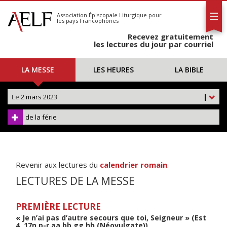
L'AELF
S'abonner
Association Épiscopale Liturgique
pour
les pays Francophones
Calendrier
Recevez gratuitement
Contact
les lectures du jour par courriel
LA MESSE
LES HEURES
LA BIBLE
Le
2 mars 2023
|
de la férie
Revenir aux lectures du
calendrier romain
.
LECTURES DE LA MESSE
PREMIÈRE LECTURE
« Je n’ai pas d’autre secours que toi, Seigneur » (Est
4, 17n.p-r.aa.bb.gg.hh (Néovulgate))