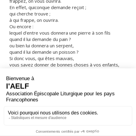
frappez, on vous ouvrira.
En effet, quiconque demande reçoit ;
qui cherche trouve ;
à qui frappe, on ouvrira.
Ou encore :
lequel d’entre vous donnera une pierre à son fils
quand il lui demande du pain ?
ou bien lui donnera un serpent,
quand il lui demande un poisson ?
Si donc vous, qui êtes mauvais,
vous savez donner de bonnes choses à vos enfants,
combien plus votre Père qui est aux cieux
donnera-t-il de bonnes choses
à ceux qui les lui demandent !
Donc, tout ce que vous voudriez que les autres fassent
pour vous,
faites-le pour eux, vous aussi :
voilà ce que disent la Loi et les Prophètes. »
– Acclamons la Parole de Dieu.