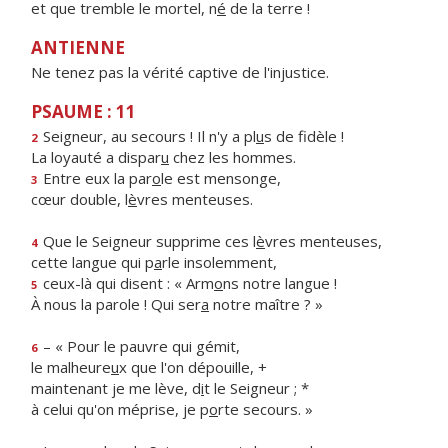
et que tremble le mortel, n
é
de la terre !
ANTIENNE
Ne tenez pas la vérité captive de l'injustice.
PSAUME : 11
Seigneur, au secours ! Il n'y a pl
u
s de fidèle !
2
La loyauté a dispar
u
chez les hommes.
Entre eux la par
o
le est mensonge,
3
cœur double, l
è
vres menteuses.
Que le Seigneur supprime ces l
è
vres menteuses,
4
cette langue qui p
a
rle insolemment,
ceux-là qui disent : « Arm
o
ns notre langue !
5
À nous la parole ! Qui ser
a
notre maître ? »
– « Pour le pauvre qui gémit,
6
le malheure
u
x que l'on dépouille, +
maintenant je me lève, d
i
t le Seigneur ; *
à celui qu'on méprise, je p
o
rte secours. »