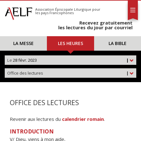
L'AELF
S'abonner
Association Épiscopale Liturgique
pour
les pays Francophones
Calendrier
Recevez gratuitement
Contact
les lectures du jour par courriel
LA MESSE
LES HEURES
LA BIBLE
Le
28 févr. 2023
|
Office des lectures
|
OFFICE DES LECTURES
Revenir aux lectures du
calendrier romain
.
INTRODUCTION
V/ Dieu, viens à mon aide,