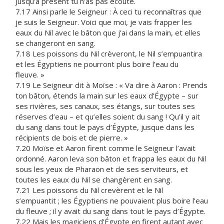
Jusqu’à présent tu n’as pas écouté.
7.17 Ainsi parle le Seigneur : À ceci tu reconnaîtras que
je suis le Seigneur. Voici que moi, je vais frapper les
eaux du Nil avec le bâton que j’ai dans la main, et elles
se changeront en sang.
7.18 Les poissons du Nil crèveront, le Nil s’empuantira
et les Égyptiens ne pourront plus boire l’eau du
fleuve. »
7.19 Le Seigneur dit à Moïse : « Va dire à Aaron : Prends
ton bâton, étends la main sur les eaux d’Égypte – sur
ses rivières, ses canaux, ses étangs, sur toutes ses
réserves d’eau – et qu’elles soient du sang ! Qu’il y ait
du sang dans tout le pays d’Égypte, jusque dans les
récipients de bois et de pierre. »
7.20 Moïse et Aaron firent comme le Seigneur l’avait
ordonné. Aaron leva son bâton et frappa les eaux du Nil
sous les yeux de Pharaon et de ses serviteurs, et
toutes les eaux du Nil se changèrent en sang.
7.21 Les poissons du Nil crevèrent et le Nil
s’empuantit ; les Égyptiens ne pouvaient plus boire l’eau
du fleuve ; il y avait du sang dans tout le pays d’Égypte.
7.22 Mais les magiciens d’Égypte en firent autant avec