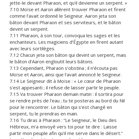
jette-le devant Pharaon, et qu’il devienne un serpent. »
7.10 Moïse et Aaron allèrent trouver Pharaon et firent
comme l’avait ordonné le Seigneur. Aaron jeta son
bâton devant Pharaon et ses serviteurs, et le bâton
devint un serpent.
7.11 Pharaon, à son tour, convoqua les sages et les
enchanteurs. Les magiciens d’Égypte en firent autant
avec leurs sortilèges.
7.12 Chacun jeta son bâton qui devint un serpent, mais
le bâton d’Aaron engloutit leurs bâtons.
7.13 Cependant, Pharaon s’obstina ; il n’écouta pas
Moïse et Aaron, ainsi que l’avait annoncé le Seigneur.
7.14 Le Seigneur dit à Moïse : « Le cœur de Pharaon
s’est appesanti ; il refuse de laisser partir le peuple.
7.15 Va trouver Pharaon demain matin : il sortira pour
se rendre près de l’eau ; tu te posteras au bord du Nil
pour le rencontrer. Le bâton qui s’est changé en
serpent, tu le prendras en main.
7.16 Tu diras à Pharaon : “Le Seigneur, le Dieu des
Hébreux, m’a envoyé vers toi pour te dire : Laisse
partir mon peuple afin qu’il me serve dans le désert.”