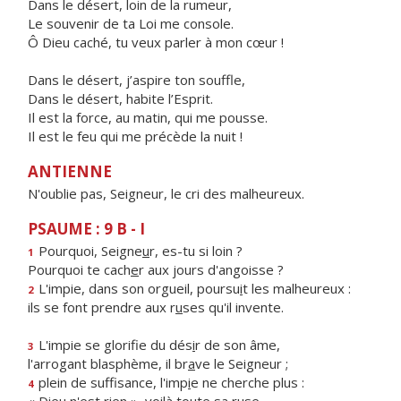
Dans le désert, loin de la rumeur,
Le souvenir de ta Loi me console.
Ô Dieu caché, tu veux parler à mon cœur !
Dans le désert, j’aspire ton souffle,
Dans le désert, habite l’Esprit.
Il est la force, au matin, qui me pousse.
Il est le feu qui me précède la nuit !
ANTIENNE
N'oublie pas, Seigneur, le cri des malheureux.
PSAUME : 9 B - I
Pourquoi, Seigne
u
r, es-tu si loin ?
1
Pourquoi te cach
e
r aux jours d'angoisse ?
L'impie, dans son orgueil, poursu
i
t les malheureux :
2
ils se font prendre aux r
u
ses qu'il invente.
L'impie se glorifie du dés
i
r de son âme,
3
l'arrogant blasphème, il br
a
ve le Seigneur ;
plein de suffisance, l'imp
i
e ne cherche plus :
4