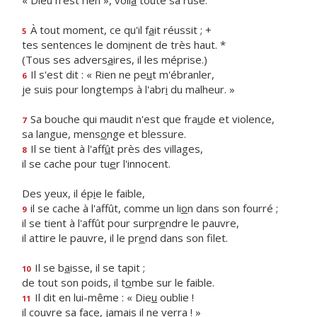
« Dieu n'est rien », voil
à
toute sa ruse.
À tout moment, ce qu'il f
a
it réussit ; +
5
tes sentences le dom
i
nent de très haut. *
(Tous ses advers
a
ires, il les méprise.)
Il s'est dit : « Rien ne pe
u
t m'ébranler,
6
je suis pour longtemps à l'abr
i
du malheur. »
Sa bouche qui maudit n'est que fra
u
de et violence,
7
sa langue, mens
o
nge et blessure.
Il se tient à l'aff
û
t près des villages,
8
il se cache pour tu
e
r l'innocent.
Des yeux, il ép
i
e le faible,
il se cache à l'affût, comme un li
o
n dans son fourré ;
9
il se tient à l'affût pour surpr
e
ndre le pauvre,
il attire le pauvre, il le pr
e
nd dans son filet.
Il se b
a
isse, il se tapit ;
10
de tout son poids, il t
o
mbe sur le faible.
Il dit en lui-même : « Die
u
oublie !
11
il couvre sa face, jam
a
is il ne verra ! »