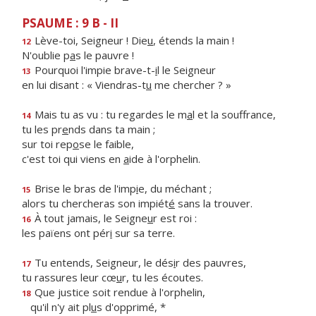
PSAUME : 9 B - II
Lève-toi, Seigneur ! Die
u
, étends la main !
12
N'oublie p
a
s le pauvre !
Pourquoi l'impie brave-t-
i
l le Seigneur
13
en lui disant : « Viendras-t
u
me chercher ? »
Mais tu as vu : tu regardes le m
a
l et la souffrance,
14
tu les pr
e
nds dans ta main ;
sur toi rep
o
se le faible,
c'est toi qui viens en
a
ide à l'orphelin.
Brise le bras de l'imp
i
e, du méchant ;
15
alors tu chercheras son impiét
é
sans la trouver.
À tout jamais, le Seigne
u
r est roi :
16
les païens ont pér
i
sur sa terre.
Tu entends, Seigneur, le dés
i
r des pauvres,
17
tu rassures leur cœ
u
r, tu les écoutes.
Que justice soit rendue à l'orphelin,
18
qu'il n'y ait pl
u
s d'opprimé, *