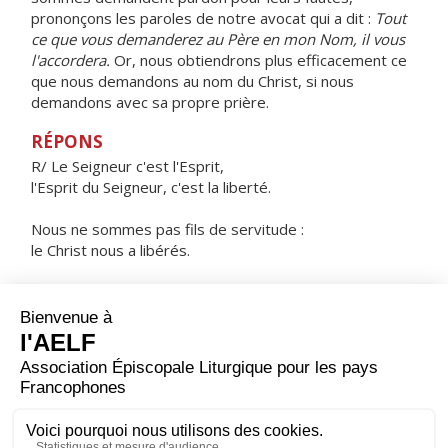
prononçons les paroles de notre avocat qui a dit :
Tout
ce que vous demanderez au Père en mon Nom, il vous
l'accordera.
Or, nous obtiendrons plus efficacement ce
que nous demandons au nom du Christ, si nous
demandons avec sa propre prière.
RÉPONS
R/ Le Seigneur c'est l'Esprit,
l'Esprit du Seigneur, c'est la liberté.
Nous ne sommes pas fils de servitude :
le Christ nous a libérés.
Dieu a envoyé en nos cœurs l'Esprit de son Fils ;
il crie : Abba ! Père !
ORAISON
Regarde ta famille, Seigneur ; et fais que notre esprit,
affiné par la maîtrise de nos sens, resplendisse à tes