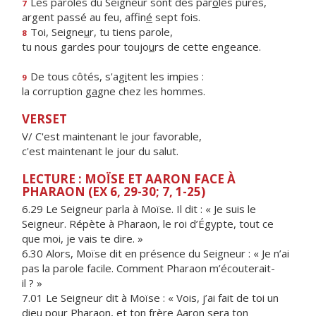
Les paroles du Seigneur sont des par
o
les pures,
7
argent passé au feu, affin
é
sept fois.
Toi, Seigne
u
r, tu tiens parole,
8
tu nous gardes pour toujo
u
rs de cette engeance.
De tous côtés, s'ag
i
tent les impies :
9
la corruption g
a
gne chez les hommes.
VERSET
V/ C'est maintenant le jour favorable,
c'est maintenant le jour du salut.
LECTURE : MOÏSE ET AARON FACE À
PHARAON (EX 6, 29-30; 7, 1-25)
6.29 Le Seigneur parla à Moïse. Il dit : « Je suis le
Seigneur. Répète à Pharaon, le roi d’Égypte, tout ce
que moi, je vais te dire. »
6.30 Alors, Moïse dit en présence du Seigneur : « Je n’ai
pas la parole facile. Comment Pharaon m’écouterait-
il ? »
7.01 Le Seigneur dit à Moïse : « Vois, j’ai fait de toi un
dieu pour Pharaon, et ton frère Aaron sera ton